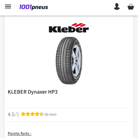
Mon p
KLEBER Dynaxer HP3
Évaluation:
4.5
/5
90
% of
100
(
10
Avis
)
Points
forts :