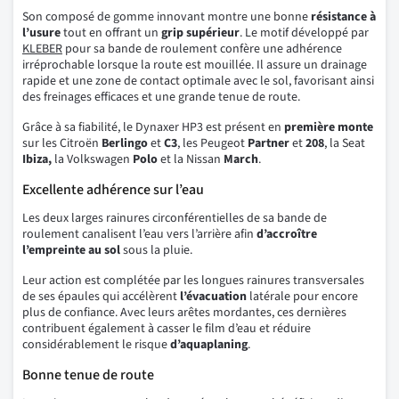
Son composé de gomme innovant montre une bonne
résistance à
l’usure
tout en offrant un
grip supérieur
. Le motif développé par
KLEBER
pour sa bande de roulement confère une adhérence
irréprochable lorsque la route est mouillée. Il assure un drainage
rapide et une zone de contact optimale avec le sol, favorisant ainsi
des freinages efficaces et une grande tenue de route.
Grâce à sa fiabilité, le Dynaxer HP3 est présent en
première monte
sur les Citroën
Berlingo
et
C3
, les Peugeot
Partner
et
208
, la Seat
Ibiza,
la Volkswagen
Polo
et la Nissan
March
.
Excellente adhérence sur l’eau
Les deux larges rainures circonférentielles de sa bande de
roulement canalisent l’eau vers l’arrière afin
d’accroître
l’empreinte au sol
sous la pluie.
Leur action est complétée par les longues rainures transversales
de ses épaules qui accélèrent
l’évacuation
latérale pour encore
plus de confiance. Avec leurs arêtes mordantes, ces dernières
contribuent également à casser le film d’eau et réduire
considérablement le risque
d’aquaplaning
.
Bonne tenue de route