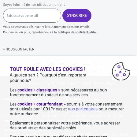
Soyez informé de nos offres du moment !
S
a
S'INSCRIRE
i
s
Vous pouvez vous désinscrire à tout moment dans nos emails.
i
Pour en savoir plus, reportez-vous à la
Politique de confidentialité.
.
s
s
e
z
> NOUS CONTACTER
v
o
t
r
TOUT ROULE AVEC LES COOKIES !
Achats & paiements 100% sécurisés
e
A quoi ça sert ? Pourquoi c’est important
e
pour nous?
1001pneus - Copyright 2026 - Tous droits réservés 1001Pneus
m
a
Les
cookies « classiques »
sont nécessaires au bon
i
fonctionnement du site et de nos services.
l
Plan de site
|
Politique de confidentialité
|
>
Gérer mes cookies
Les
cookies « cœur fondant »
soumis à votre consentement,
sont utilisés par 1001Pneus et
nos partenaires
pour mesurer
notre audience.
Livraison gratuite : pour tout achat d'un montant supérieur ou égal à 70€ TTC (en-
dessous de 70€ TTC, les frais de livraison sont de 7,90€ TTC).
Egalement à personnaliser votre expérience, vous adresser
Tarif catalogue manufacturier en vigueur non remisé. Ne reflète pas le tarif
des produits et des publicités ciblés.
généralement constaté sur le site.
Agrégation des notes Avis Vérifiés constatées le 23/02/2026 basé sur 468 avis sur les 12