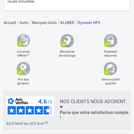
route mouillée.
Accueil
Auto
Marques Auto
KLEBER
Dynaxer HP3
Livraison
350 centres
Paiement
(1)
offerte
de montage
sécurisés
Prix bas
Service client
garantis
qualifié
NOS CLIENTS NOUS ADORENT
♥
Parce que votre satisfaction compte
!
(3)
4,6/5 basé sur 623 avis