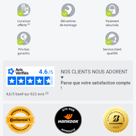
Livraison
350 centres
Paiement
(1)
offerte
de montage
sécurisés
Prix bas
Service client
garantis
qualifié
NOS CLIENTS NOUS ADORENT
♥
Parce que votre satisfaction compte
!
(3)
4,6/5 basé sur 623 avis