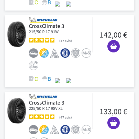
CrossClimate 3
215/50 R 17 91W
142,00 €
47
avis
CrossClimate 3
225/50 R 17 98V XL
133,00 €
47
avis