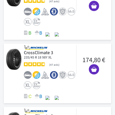
47
avis
CrossClimate 3
235/45 R 18 98Y XL
174,80 €
47
avis