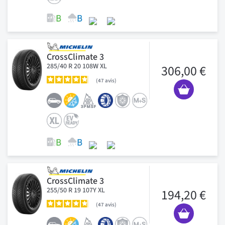
CrossClimate 3
285/40 R 20 108W XL
306,00 €
47
avis
CrossClimate 3
255/50 R 19 107Y XL
194,20 €
47
avis