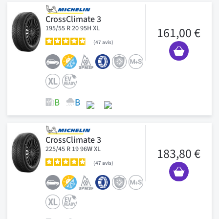
CrossClimate 3
195/55 R 20 95H XL
161,00 €
47
avis
CrossClimate 3
225/45 R 19 96W XL
183,80 €
47
avis