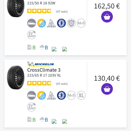
215/50 R 18 92W
162,50 €
47
avis
CrossClimate 3
215/65 R 17 103V XL
130,40 €
47
avis