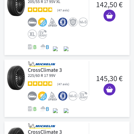
205/55 R 17 95V XL
142,50 €
47
avis
CrossClimate 3
225/60 R 17 99V
145,30 €
47
avis
CrossClimate 3