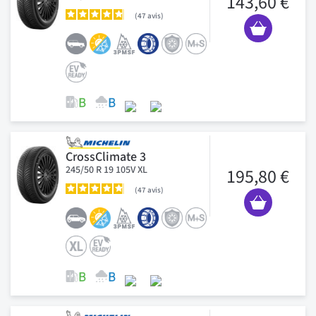
143,60 €
47
avis
CrossClimate 3
245/50 R 19 105V XL
195,80 €
47
avis