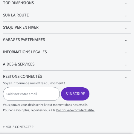
TOP DIMENSIONS
SUR LA ROUTE
S'EQUIPER EN HIVER
GARAGES PARTENAIRES
INFORMATIONS LÉGALES
AIDES & SERVICES
RESTONS CONNECTÉS
Soyez informé de nos offres du moment !
S
a
S'INSCRIRE
i
s
Vous pouvez vous désinscrire à tout moment dans nos emails.
i
Pour en savoir plus, reportez-vous à la
Politique de confidentialité.
.
s
s
e
z
> NOUS CONTACTER
v