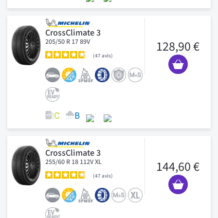
CrossClimate 3
205/50 R 17 89V
128,90 €
47
avis
CrossClimate 3
255/60 R 18 112V XL
144,60 €
47
avis