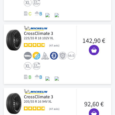
CrossClimate 3
225/55 R 18 102V XL
142,90 €
47
avis
CrossClimate 3
205/55 R 16 94V XL
92,60 €
47
avis