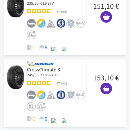
235/50 R 18 97V
151,10 €
47
avis
CrossClimate 3
245/35 R 18 92Y XL
153,10 €
47
avis