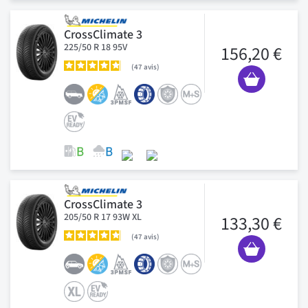
CrossClimate 3
225/50 R 18 95V
156,20 €
47
avis
CrossClimate 3
205/50 R 17 93W XL
133,30 €
47
avis