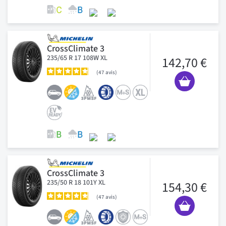
CrossClimate 3
235/65 R 17 108W XL
142,70 €
47
avis
CrossClimate 3
235/50 R 18 101Y XL
154,30 €
47
avis