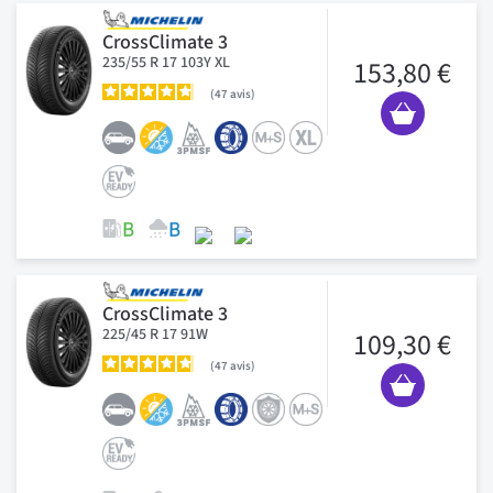
CrossClimate 3
235/55 R 17 103Y XL
153,80 €
47
avis
CrossClimate 3
225/45 R 17 91W
109,30 €
47
avis