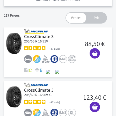
117
Pneus
CrossClimate 3
205/55 R 16 91V
88,50 €
47
avis
CrossClimate 3
205/60 R 16 96V XL
123,40 €
47
avis