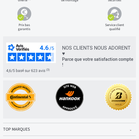
offerte
de montage
sécurisés
Prix bas
Service client
garantis
qualifié
NOS CLIENTS NOUS ADORENT
♥
Parce que votre satisfaction compte
!
(3)
4,6/5 basé sur 623 avis
TOP MARQUES