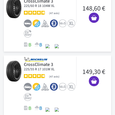
CrossClimate 3
225/60 R 18 104W XL
148,60 €
47
avis
CrossClimate 3
225/55 R 17 101W XL
149,30 €
47
avis