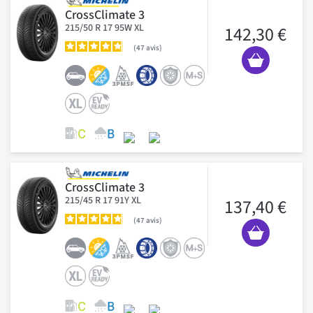
CrossClimate 3
215/50 R 17 95W XL
142,30 €
47
avis
CrossClimate 3
215/45 R 17 91Y XL
137,40 €
47
avis