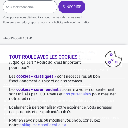
S
a
S'INSCRIRE
i
s
Vous pouvez vous désinscrire à tout moment dans nos emails.
i
Pour en savoir plus, reportez-vous à la
Politique de confidentialité.
.
s
s
e
z
> NOUS CONTACTER
v
o
t
r
TOUT ROULE AVEC LES COOKIES !
Achats & paiements 100% sécurisés
e
A quoi ça sert ? Pourquoi c’est important
e
pour nous?
1001pneus - Copyright 2026 - Tous droits réservés 1001Pneus
m
a
Les
cookies « classiques »
sont nécessaires au bon
i
fonctionnement du site et de nos services.
l
Plan de site
|
Politique de confidentialité
|
>
Gérer mes cookies
Les
cookies « cœur fondant »
soumis à votre consentement,
sont utilisés par 1001Pneus et
nos partenaires
pour mesurer
notre audience.
Livraison gratuite : pour tout achat d'un montant supérieur ou égal à 70€ TTC (en-
dessous de 70€ TTC, les frais de livraison sont de 7,90€ TTC).
Egalement à personnaliser votre expérience, vous adresser
Tarif catalogue manufacturier en vigueur non remisé. Ne reflète pas le tarif
des produits et des publicités ciblés.
généralement constaté sur le site.
Agrégation des notes Avis Vérifiés constatées le 23/02/2026 basé sur 468 avis sur les 12
Pour en savoir plus ou modifier vos choix, consultez
derniers mois et un total de 623 avis depuis le 03/06/2022 pour la Belgique.
notre
politique de confidentialité
.