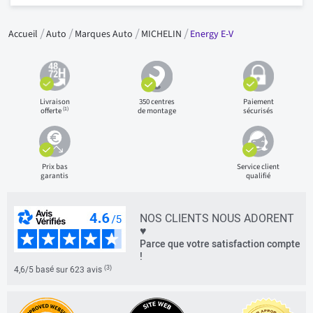
Accueil
Auto
Marques Auto
MICHELIN
Energy E-V
Livraison
350 centres
Paiement
(1)
offerte
de montage
sécurisés
Prix bas
Service client
garantis
qualifié
NOS CLIENTS NOUS ADORENT
♥
Parce que votre satisfaction compte
!
(3)
4,6/5 basé sur 623 avis