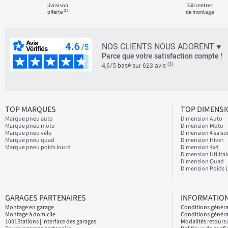
Livraison
350 centres
(1)
offerte
de montage
NOS CLIENTS NOUS ADORENT ♥
Parce que votre satisfaction compte !
(3)
4,6/5 basé sur 623 avis
TOP MARQUES
TOP DIMENS
Marque pneu auto
Dimension Auto
Marque pneu moto
Dimension Moto
Marque pneu vélo
Dimension 4 saiso
Marque pneu quad
Dimension Hiver
Marque pneu poids lourd
Dimension 4x4
Dimension Utilitai
Dimension Quad
Dimension Poids 
GARAGES PARTENAIRES
INFORMATION
Montage en garage
Conditions génér
Montage à domicile
Conditions généra
1001Stations | interface des garages
Modalités retour