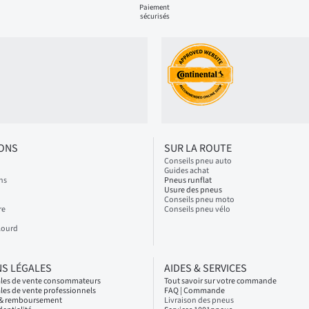
Paiement
sécurisés
IONS
SUR LA ROUTE
Conseils pneu auto
Guides achat
ns
Pneus runflat
Usure des pneus
Conseils pneu moto
re
Conseils pneu vélo
Lourd
S LÉGALES
AIDES & SERVICES
ales de vente consommateurs
Tout savoir sur votre commande
les de vente professionnels
FAQ | Commande
s & remboursement
Livraison des pneus