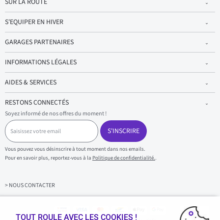
SUR LA ROUTE
S'EQUIPER EN HIVER
GARAGES PARTENAIRES
INFORMATIONS LÉGALES
AIDES & SERVICES
RESTONS CONNECTÉS
Soyez informé de nos offres du moment !
S
a
S'INSCRIRE
i
s
Vous pouvez vous désinscrire à tout moment dans nos emails.
i
Pour en savoir plus, reportez-vous à la
Politique de confidentialité.
.
s
s
e
z
> NOUS CONTACTER
v
o
t
r
TOUT ROULE AVEC LES COOKIES !