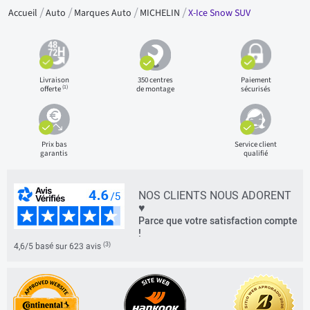
Accueil
Auto
Marques Auto
MICHELIN
X-Ice Snow SUV
Livraison
350 centres
Paiement
(1)
offerte
de montage
sécurisés
Prix bas
Service client
garantis
qualifié
NOS CLIENTS NOUS ADORENT
♥
Parce que votre satisfaction compte
!
(3)
4,6/5 basé sur 623 avis