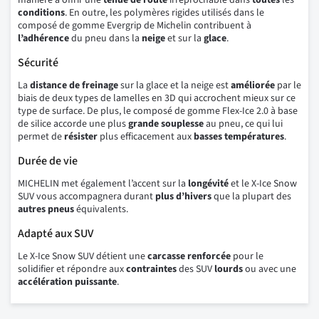
manière à offrir une
tenue de route
irréprochable dans
toutes
les
conditions
. En outre, les polymères rigides utilisés dans le
composé de gomme Evergrip de Michelin contribuent à
l’adhérence
du pneu dans la
neige
et sur la
glace
.
Sécurité
La
distance de freinage
sur la glace et la neige est
améliorée
par le
biais de deux types de lamelles en 3D qui accrochent mieux sur ce
type de surface. De plus, le composé de gomme Flex-Ice 2.0 à base
de silice accorde une plus
grande
souplesse
au pneu, ce qui lui
permet de
résister
plus efficacement aux
basses
températures
.
Durée de vie
MICHELIN met également l’accent sur la
longévité
et le X-Ice Snow
SUV vous accompagnera durant
plus d’hivers
que la plupart des
autres pneus
équivalents.
Adapté aux SUV
Le X-Ice Snow SUV détient une
carcasse renforcée
pour le
solidifier et répondre aux
contraintes
des SUV
lourds
ou avec une
accélération
puissante
.