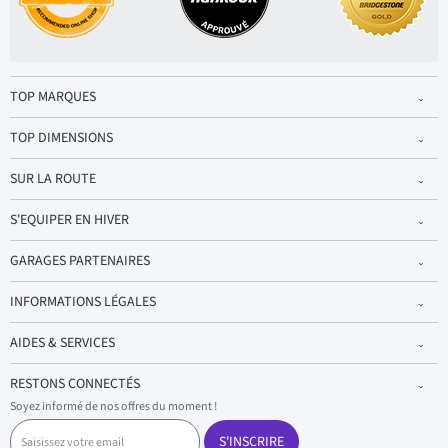
TOP MARQUES
TOP DIMENSIONS
SUR LA ROUTE
S'EQUIPER EN HIVER
GARAGES PARTENAIRES
INFORMATIONS LÉGALES
AIDES & SERVICES
RESTONS CONNECTÉS
Soyez informé de nos offres du moment !
S
a
S'INSCRIRE