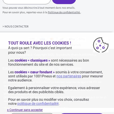
i
s
Vous pouvez vous désinscrire à tout moment dans nos emails.
i
Pour en savoir plus, reportez-vous à la
Politique de confidentialité.
.
s
s
e
z
> NOUS CONTACTER
v
o
t
r
TOUT ROULE AVEC LES COOKIES !
Achats & paiements 100% sécurisés
e
A quoi ça sert ? Pourquoi c’est important
e
pour nous?
1001pneus - Copyright 2026 - Tous droits réservés 1001Pneus
m
a
Les
cookies « classiques »
sont nécessaires au bon
i
fonctionnement du site et de nos services.
l
Plan de site
|
Politique de confidentialité
|
>
Gérer mes cookies
Les
cookies « cœur fondant »
soumis à votre consentement,
sont utilisés par 1001Pneus et
nos partenaires
pour mesurer
notre audience.
Livraison gratuite : pour tout achat d'un montant supérieur ou égal à 70€ TTC (en-
dessous de 70€ TTC, les frais de livraison sont de 7,90€ TTC).
Egalement à personnaliser votre expérience, vous adresser
Tarif catalogue manufacturier en vigueur non remisé. Ne reflète pas le tarif
des produits et des publicités ciblés.
généralement constaté sur le site.
Agrégation des notes Avis Vérifiés constatées le 23/02/2026 basé sur 468 avis sur les 12
Pour en savoir plus ou modifier vos choix, consultez
derniers mois et un total de 623 avis depuis le 03/06/2022 pour la Belgique.
notre
politique de confidentialité
.
* Voir conditions des offres commerciales en
cliquant ici
x Continuer sans accepter