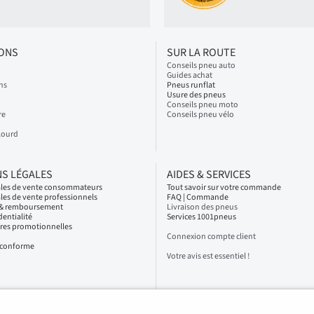
IONS
SUR LA ROUTE
Conseils pneu auto
Guides achat
ns
Pneus runflat
Usure des pneus
Conseils pneu moto
re
Conseils pneu vélo
Lourd
S LÉGALES
AIDES & SERVICES
ales de vente consommateurs
Tout savoir sur votre commande
les de vente professionnels
FAQ | Commande
s & remboursement
Livraison des pneus
dentialité
Services 1001pneus
fres promotionnelles
Connexion compte client
n conforme
Votre avis est essentiel !