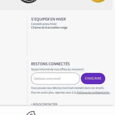
S'EQUIPER EN HIVER
Conseils pneu hiver
Chaines & chaussettes neige
RESTONS CONNECTÉS
Soyez informé de nos offres du moment !
S
S'INSCRIRE
a
i
s
Vous pouvez vous désinscrire à tout moment dans nos emails.
i
Pour en savoir plus, reportez-vous à la
Politique de confidentialité.
.
s
s
> NOUS CONTACTER
e
z