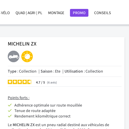
 VÉLO
QUAD | AGRI | PL
MONTAGE
PROMO
CONSEILS
MICHELIN ZX
Type
: Collection
Saison
: Ete
Utilisation
: Collection
4.7
/
6
avis
Points forts :
Adhérence optimale sur route mouillée
Tenue de route adaptée
Rendement kilométrique correct
Le
MICHELIN ZX
est un pneu radial destiné aux véhicules de