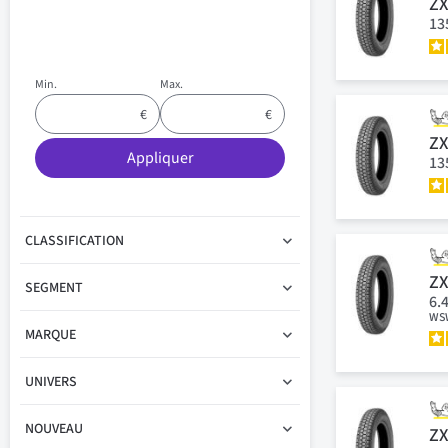
Z
13
Min.
Max.
Z
Appliquer
13
CLASSIFICATION
ZX
SEGMENT
6.
WS
MARQUE
UNIVERS
NOUVEAU
Z