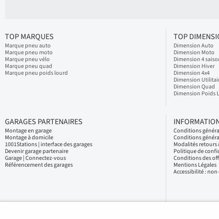
TOP MARQUES
TOP DIMENS
Marque pneu auto
Dimension Auto
Marque pneu moto
Dimension Moto
Marque pneu vélo
Dimension 4 saiso
Marque pneu quad
Dimension Hiver
Marque pneu poids lourd
Dimension 4x4
Dimension Utilitai
Dimension Quad
Dimension Poids 
GARAGES PARTENAIRES
INFORMATION
Montage en garage
Conditions génér
Montage à domicile
Conditions généra
1001Stations | interface des garages
Modalités retour
Devenir garage partenaire
Politique de confi
Garage | Connectez-vous
Conditions des of
Référencement des garages
Mentions Légales
Accessibilité : no