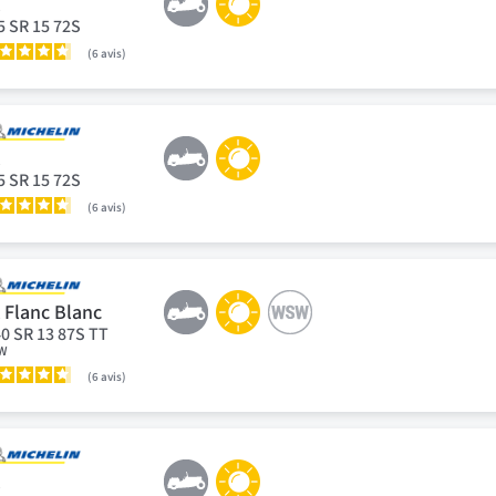
X
5 SR 15 72S
6
avis
X
5 SR 15 72S
6
avis
 Flanc Blanc
40 SR 13 87S TT
W
6
avis
X