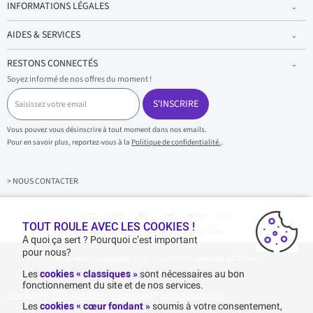
INFORMATIONS LÉGALES
AIDES & SERVICES
RESTONS CONNECTÉS
Soyez informé de nos offres du moment !
S
a
S'INSCRIRE
i
s
Vous pouvez vous désinscrire à tout moment dans nos emails.
i
Pour en savoir plus, reportez-vous à la
Politique de confidentialité.
.
s
s
e
z
> NOUS CONTACTER
v
o
t
r
TOUT ROULE AVEC LES COOKIES !
Achats & paiements 100% sécurisés
e
A quoi ça sert ? Pourquoi c’est important
e
pour nous?
1001pneus - Copyright 2026 - Tous droits réservés 1001Pneus
m
a
Les
cookies « classiques »
sont nécessaires au bon
i
fonctionnement du site et de nos services.
l
Plan de site
|
Politique de confidentialité
|
>
Gérer mes cookies
Les
cookies « cœur fondant »
soumis à votre consentement,