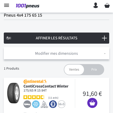
Mon p
Pneus 4x4 175 65 15
AFFINER LES RÉSULTATS
Modifier mes dimensions
1
Produits
ContiCrossContact Winter
175/65 R 15 84T
91,60 €
11
avis