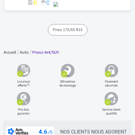
Pneu 175/65 R15
Accueil
Auto
Pneus 4x4/SUV
Livraison
350 centres
Paiement
(1)
offerte
de montage
sécurisés
Prix bas
Service client
garantis
qualifié
NOS CLIENTS NOUS ADORENT