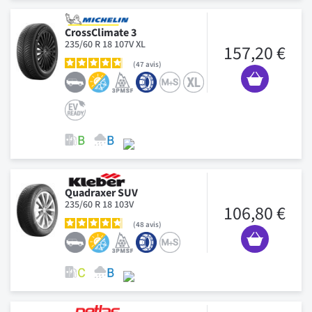
CrossClimate 3
235/60 R 18 107V XL
157,20 €
47
avis
Quadraxer SUV
235/60 R 18 103V
106,80 €
48
avis