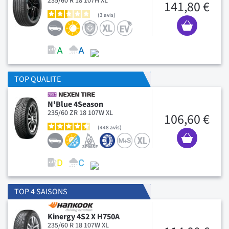
235/60 R 18 107H XL
141,80 €
3
avis
TOP QUALITE
N'Blue 4Season
235/60 ZR 18 107W XL
106,60 €
448
avis
TOP 4 SAISONS
Kinergy 4S2 X H750A
235/60 R 18 107W XL