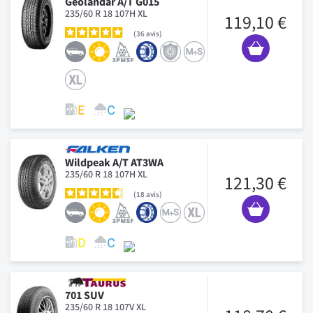
Geolandar A/T G015
235/60 R 18 107H XL
119,10 €
36
avis
Wildpeak A/T AT3WA
235/60 R 18 107H XL
121,30 €
18
avis
701 SUV
235/60 R 18 107V XL