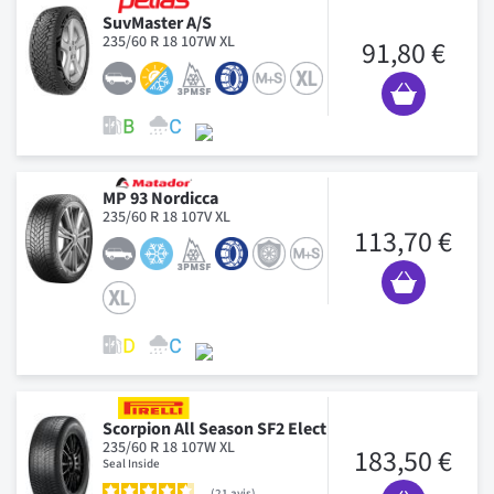
SuvMaster A/S
235/60 R 18 107W XL
91,80 €
MP 93 Nordicca
235/60 R 18 107V XL
113,70 €
Scorpion All Season SF2 Elect
235/60 R 18 107W XL
183,50 €
Seal Inside
21
avis