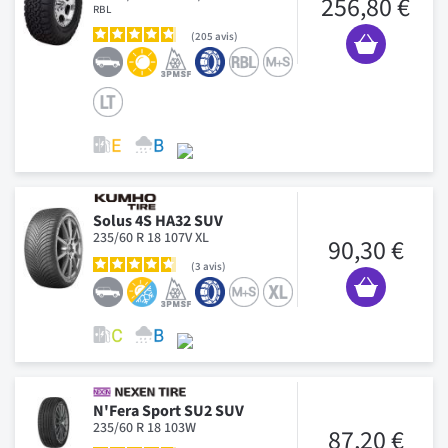
256,80 €
RBL
205
avis
Solus 4S HA32 SUV
235/60 R 18 107V XL
90,30 €
3
avis
N'Fera Sport SU2 SUV
235/60 R 18 103W
87,20 €