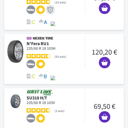
10
avis
N'Fera RU1
235/60 R 18 103H
120,20 €
93
avis
SU318 H/T
235/60 R 18 103V
69,50 €
3
avis