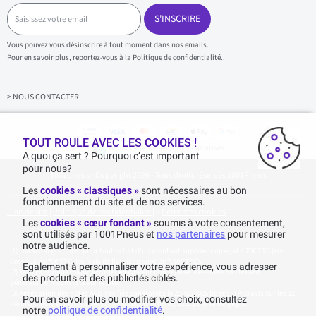
S
a
S'INSCRIRE
i
s
Vous pouvez vous désinscrire à tout moment dans nos emails.
i
Pour en savoir plus, reportez-vous à la
Politique de confidentialité.
.
s
s
e
z
> NOUS CONTACTER
v
o
t
r
TOUT ROULE AVEC LES COOKIES !
Achats & paiements 100% sécurisés
e
A quoi ça sert ? Pourquoi c’est important
e
pour nous?
1001pneus - Copyright 2026 - Tous droits réservés 1001Pneus
m
a
Les
cookies « classiques »
sont nécessaires au bon
i
fonctionnement du site et de nos services.
l
Plan de site
|
Politique de confidentialité
|
>
Gérer mes cookies
Les
cookies « cœur fondant »
soumis à votre consentement,
sont utilisés par 1001Pneus et
nos partenaires
pour mesurer
notre audience.
Livraison gratuite : pour tout achat d'un montant supérieur ou égal à 70€ TTC (en-
dessous de 70€ TTC, les frais de livraison sont de 7,90€ TTC).
Egalement à personnaliser votre expérience, vous adresser
Tarif catalogue manufacturier en vigueur non remisé. Ne reflète pas le tarif
des produits et des publicités ciblés.
généralement constaté sur le site.
Agrégation des notes Avis Vérifiés constatées le 23/02/2026 basé sur 468 avis sur les 12
Pour en savoir plus ou modifier vos choix, consultez
derniers mois et un total de 623 avis depuis le 03/06/2022 pour la Belgique.
notre
politique de confidentialité
.