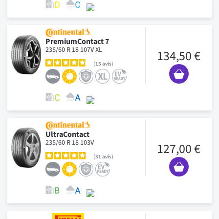
PremiumContact 7
235/60 R 18 107V XL
134,50 €
15
avis
UltraContact
235/60 R 18 103V
127,00 €
31
avis