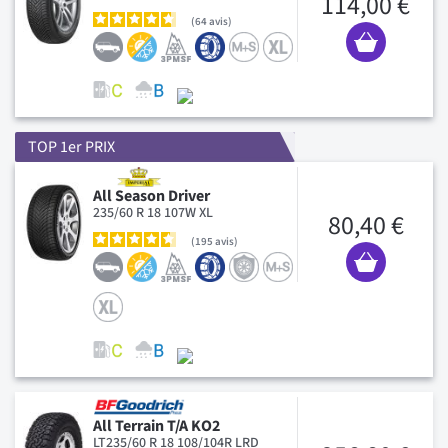
114,00 €
64
avis
TOP 1er PRIX
All Season Driver
235/60 R 18 107W XL
80,40 €
195
avis
All Terrain T/A KO2
LT235/60 R 18 108/104R LRD