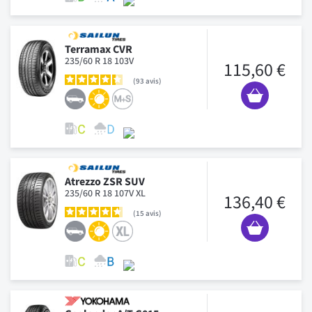
Terramax CVR
235/60 R 18 103V
115,60 €
93
avis
Atrezzo ZSR SUV
235/60 R 18 107V XL
136,40 €
15
avis