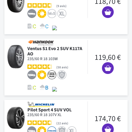
118,70 €
9
avis
Ventus S1 Evo 2 SUV K117A
AO
119,60 €
235/60 R 18 103W
58
avis
Pilot Sport 4 SUV VOL
235/60 R 18 107V XL
174,70 €
22
avis