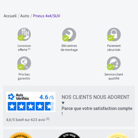
Accueil
Auto
Pneus 4x4/SUV
Livraison
350 centres
Paiement
(1)
offerte
de montage
sécurisés
Prix bas
Service client
garantis
qualifié
NOS CLIENTS NOUS ADORENT
♥
Parce que votre satisfaction compte
!
(3)
4,6/5 basé sur 623 avis