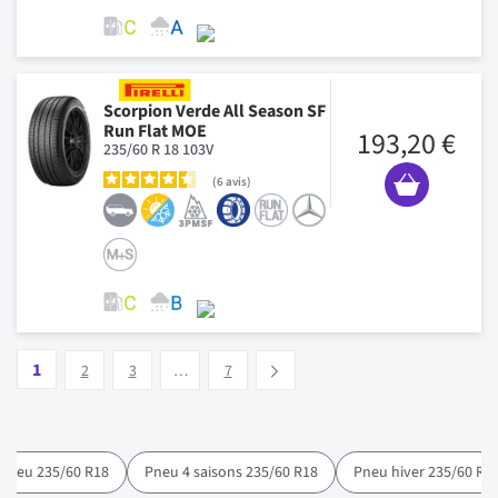
Scorpion Verde All Season SF
Run Flat MOE
193,20 €
235/60 R 18 103V
6
avis
Page
Vous lisez actuellement la page
Page
Page
Page
1
Suivant
2
3
…
7
Pneu 235/60 R18
Pneu 4 saisons 235/60 R18
Pneu hiver 235/60 R1