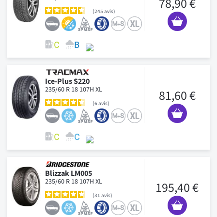
78,90 €
245
avis
Ice-Plus S220
235/60 R 18 107H XL
81,60 €
6
avis
Blizzak LM005
235/60 R 18 107H XL
195,40 €
31
avis