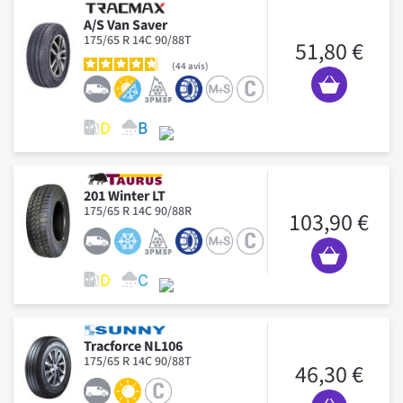
A/S Van Saver
175/65 R 14C 90/88T
51,80 €
44
avis
201 Winter LT
175/65 R 14C 90/88R
103,90 €
Tracforce NL106
175/65 R 14C 90/88T
46,30 €