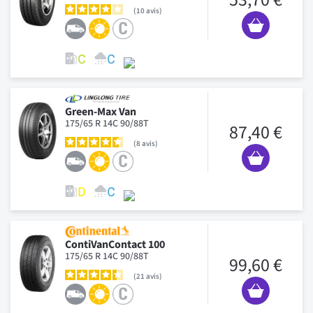
10
avis
Green-Max Van
175/65 R 14C 90/88T
87,40 €
8
avis
ContiVanContact 100
175/65 R 14C 90/88T
99,60 €
21
avis