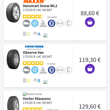
Vansmart Snow WL2
175/65 R 14C 90/88T
88,60 €
12
avis
Observe Van
175/65 R 14C 90/88T
119,30 €
3
avis
Vector 4Seasons
175/65 R 14C 90/88T
129,60 €
106
avis