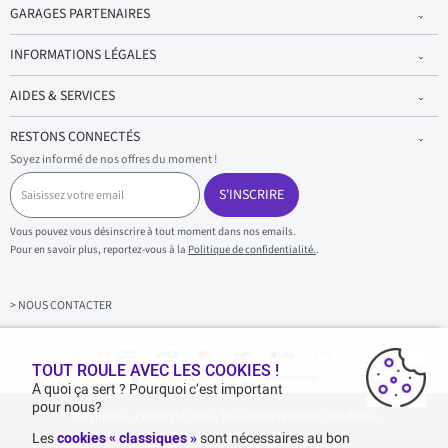
GARAGES PARTENAIRES
INFORMATIONS LÉGALES
AIDES & SERVICES
RESTONS CONNECTÉS
Soyez informé de nos offres du moment !
S
a
S'INSCRIRE
i
s
Vous pouvez vous désinscrire à tout moment dans nos emails.
i
Pour en savoir plus, reportez-vous à la
Politique de confidentialité.
.
s
s
e
z
> NOUS CONTACTER
v
o
t
r
TOUT ROULE AVEC LES COOKIES !
Achats & paiements 100% sécurisés
e
A quoi ça sert ? Pourquoi c’est important
e
pour nous?
1001pneus - Copyright 2026 - Tous droits réservés 1001Pneus
m
a
Les
cookies « classiques »
sont nécessaires au bon