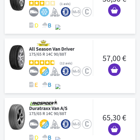
1
avis
All Season Van Driver
175/65 R 14C 90/88T
57,00 €
12
avis
Duratraxx Van A/S
175/65 R 14C 90/88T
65,30 €