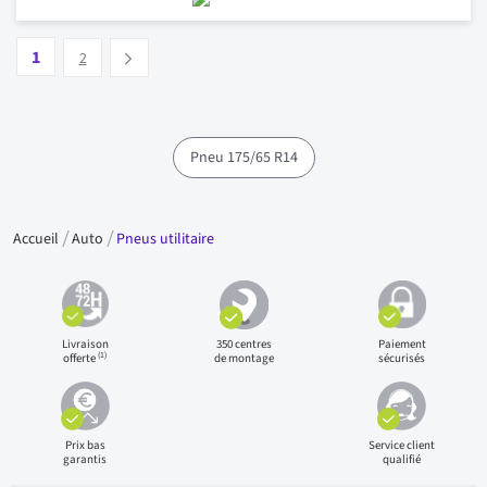
Page
Vous lisez actuellement la page
Page
1
Suivant
2
Pneu 175/65 R14
Accueil
Auto
Pneus utilitaire
Livraison
350 centres
Paiement
(1)
offerte
de montage
sécurisés
Prix bas
Service client
garantis
qualifié