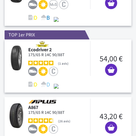
TOP 1er PRIX
Ecodriver 2
175/65 R 14C 90/88T
54,00 €
1
avis
A867
175/65 R 14C 90/88T
43,20 €
26
avis