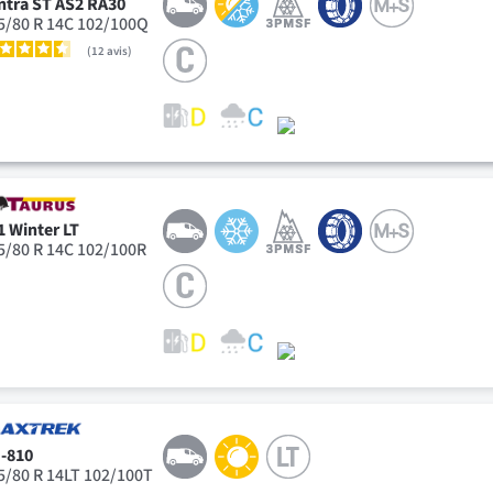
ntra ST AS2 RA30
5/80 R 14C 102/100Q
12
avis
1 Winter LT
5/80 R 14C 102/100R
-810
5/80 R 14LT 102/100T