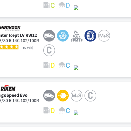
nter Icept LV RW12
5/80 R 14C 102/100R
6
avis
rgoSpeed Evo
5/80 R 14C 102/100R