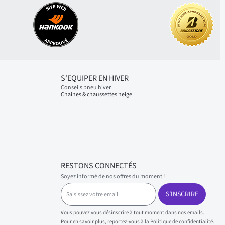
S'EQUIPER EN HIVER
Conseils pneu hiver
Chaines & chaussettes neige
RESTONS CONNECTÉS
Soyez informé de nos offres du moment !
S
S'INSCRIRE
a
i
s
Vous pouvez vous désinscrire à tout moment dans nos emails.
i
Pour en savoir plus, reportez-vous à la
Politique de confidentialité.
.