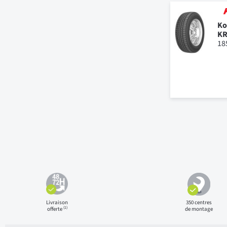
Ko
KR
18
Livraison
350 centres
(1)
offerte
de montage