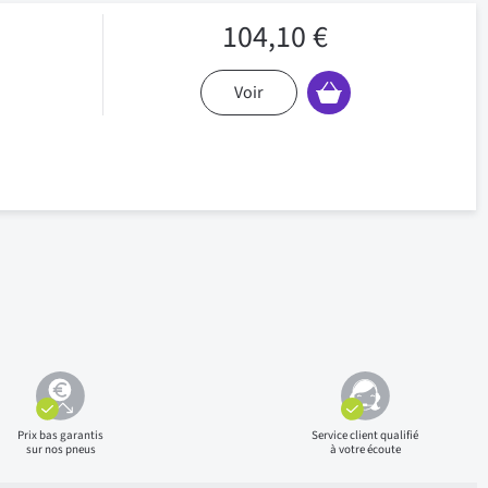
104,10 €
Voir
Prix bas
garantis
Service client qualifié
sur nos pneus
à votre écoute