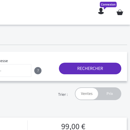
Connexion
Mon pan
tesse
RECHERCHER
?
Trier :
99,00 €