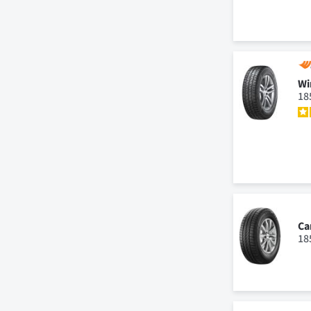
Wi
18
Ca
18