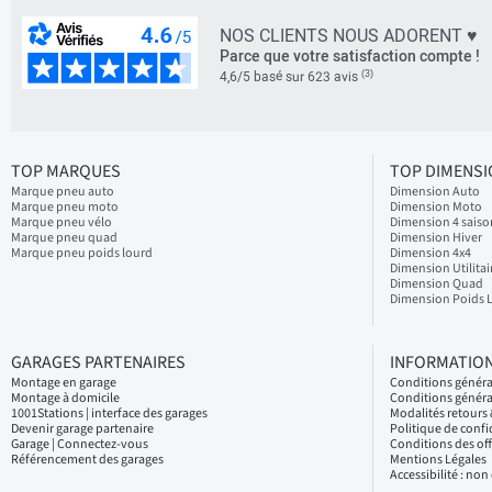
NOS CLIENTS NOUS ADORENT ♥
Parce que votre satisfaction compte !
(3)
4,6/5 basé sur 623 avis
TOP MARQUES
TOP DIMENS
Marque pneu auto
Dimension Auto
Marque pneu moto
Dimension Moto
Marque pneu vélo
Dimension 4 saiso
Marque pneu quad
Dimension Hiver
Marque pneu poids lourd
Dimension 4x4
Dimension Utilitai
Dimension Quad
Dimension Poids 
GARAGES PARTENAIRES
INFORMATION
Montage en garage
Conditions génér
Montage à domicile
Conditions généra
1001Stations | interface des garages
Modalités retour
Devenir garage partenaire
Politique de confi
Garage | Connectez-vous
Conditions des of
Référencement des garages
Mentions Légales
Accessibilité : no