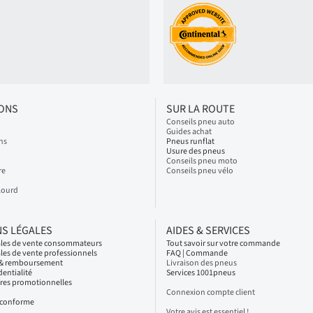
IONS
SUR LA ROUTE
Conseils pneu auto
Guides achat
ns
Pneus runflat
Usure des pneus
Conseils pneu moto
re
Conseils pneu vélo
Lourd
S LÉGALES
AIDES & SERVICES
ales de vente consommateurs
Tout savoir sur votre commande
les de vente professionnels
FAQ | Commande
s & remboursement
Livraison des pneus
dentialité
Services 1001pneus
fres promotionnelles
Connexion compte client
n conforme
Votre avis est essentiel !