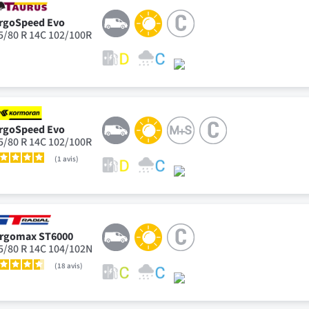
rgoSpeed Evo
5/80 R 14C 102/100R
rgoSpeed Evo
5/80 R 14C 102/100R
1
avis
rgomax ST6000
5/80 R 14C 104/102N
18
avis