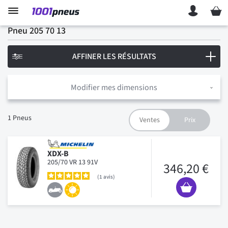
Mon p
Pneu 205 70 13
AFFINER LES RÉSULTATS
Modifier mes dimensions
1
Pneus
XDX-B
205/70 VR 13 91V
346,20 €
1
avis