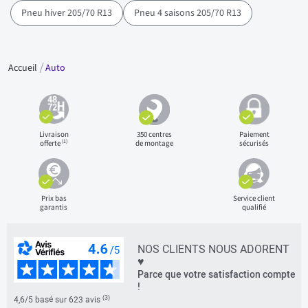
Pneu hiver 205/70 R13
Pneu 4 saisons 205/70 R13
Accueil
Auto
Livraison
350 centres
Paiement
(1)
offerte
de montage
sécurisés
Prix bas
Service client
garantis
qualifié
NOS CLIENTS NOUS ADORENT
♥
Parce que votre satisfaction compte
!
(3)
4,6/5 basé sur 623 avis