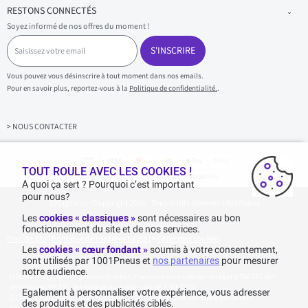
RESTONS CONNECTÉS
Soyez informé de nos offres du moment !
S
a
S'INSCRIRE
i
s
Vous pouvez vous désinscrire à tout moment dans nos emails.
i
Pour en savoir plus, reportez-vous à la
Politique de confidentialité.
.
s
s
e
z
> NOUS CONTACTER
v
o
t
r
TOUT ROULE AVEC LES COOKIES !
Achats & paiements 100% sécurisés
e
A quoi ça sert ? Pourquoi c’est important
e
pour nous?
1001pneus - Copyright 2026 - Tous droits réservés 1001Pneus
m
a
Les
cookies « classiques »
sont nécessaires au bon
i
fonctionnement du site et de nos services.
l
Plan de site
|
Politique de confidentialité
|
>
Gérer mes cookies
Les
cookies « cœur fondant »
soumis à votre consentement,
sont utilisés par 1001Pneus et
nos partenaires
pour mesurer
notre audience.
Livraison gratuite : pour tout achat d'un montant supérieur ou égal à 70€ TTC (en-
dessous de 70€ TTC, les frais de livraison sont de 7,90€ TTC).
Egalement à personnaliser votre expérience, vous adresser
Tarif catalogue manufacturier en vigueur non remisé. Ne reflète pas le tarif
des produits et des publicités ciblés.
généralement constaté sur le site.