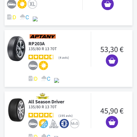
RP203A
53,30 €
135/80 R 13 70T
4
avis
All Season Driver
135/80 R 13 70T
45,90 €
195
avis