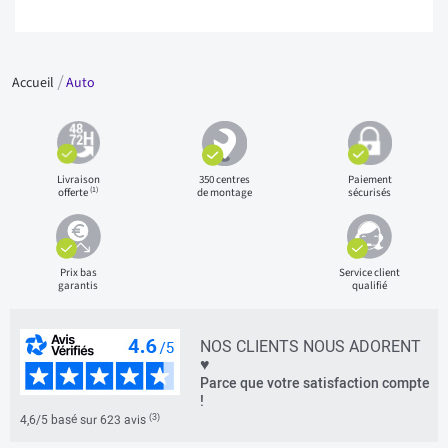
Accueil
Auto
Livraison
350 centres
Paiement
(1)
offerte
de montage
sécurisés
Prix bas
Service client
garantis
qualifié
NOS CLIENTS NOUS ADORENT
♥
Parce que votre satisfaction compte
!
(3)
4,6/5 basé sur 623 avis