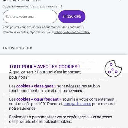
RESTONS CONNECTÉS
Soyez informé de nos offres du moment !
S
a
S'INSCRIRE
i
s
Vous pouvez vous désinscrire à tout moment dans nos emails.
i
Pour en savoir plus, reportez-vous à la
Politique de confidentialité.
.
s
s
e
z
> NOUS CONTACTER
v
o
t
r
TOUT ROULE AVEC LES COOKIES !
Achats & paiements 100% sécurisés
e
A quoi ça sert ? Pourquoi c’est important
e
pour nous?
1001pneus - Copyright 2026 - Tous droits réservés 1001Pneus
m
a
Les
cookies « classiques »
sont nécessaires au bon
i
fonctionnement du site et de nos services.
l
Plan de site
|
Politique de confidentialité
|
>
Gérer mes cookies
Les
cookies « cœur fondant »
soumis à votre consentement,
sont utilisés par 1001Pneus et
nos partenaires
pour mesurer
notre audience.
Livraison gratuite : pour tout achat d'un montant supérieur ou égal à 70€ TTC (en-
dessous de 70€ TTC, les frais de livraison sont de 7,90€ TTC).
Egalement à personnaliser votre expérience, vous adresser
Tarif catalogue manufacturier en vigueur non remisé. Ne reflète pas le tarif
des produits et des publicités ciblés.
généralement constaté sur le site.
Agrégation des notes Avis Vérifiés constatées le 23/02/2026 basé sur 468 avis sur les 12