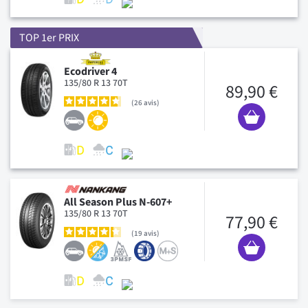
TOP 1er PRIX
Ecodriver 4
135/80 R 13 70T
89,90 €
26
avis
All Season Plus N-607+
135/80 R 13 70T
77,90 €
19
avis