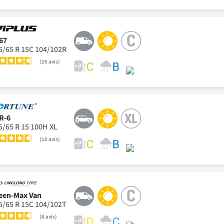
67
5/65 R 15C 104/102R
26
avis
R-6
5/65 R 15 100H XL
10
avis
een-Max Van
5/65 R 15C 104/102T
8
avis