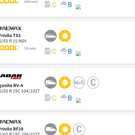
246
avis
Privilo TX1
5/65 R 15 96H
36
avis
gonite RV-4
5/65 R 15C 104/102T
Privilo RF19
5/65 R 15C 104/102T