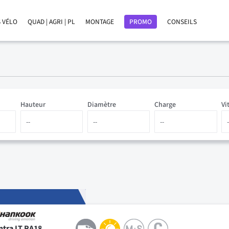
 VÉLO
QUAD | AGRI | PL
MONTAGE
PROMO
CONSEILS
Hauteur
Diamètre
Charge
Vi
ntra LT RA18