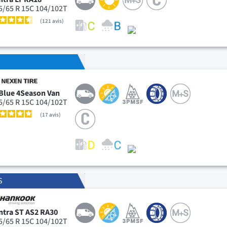
5/65 R 15C 104/102T
121
avis
Blue 4Season Van
5/65 R 15C 104/102T
17
avis
S
ntra ST AS2 RA30
5/65 R 15C 104/102T