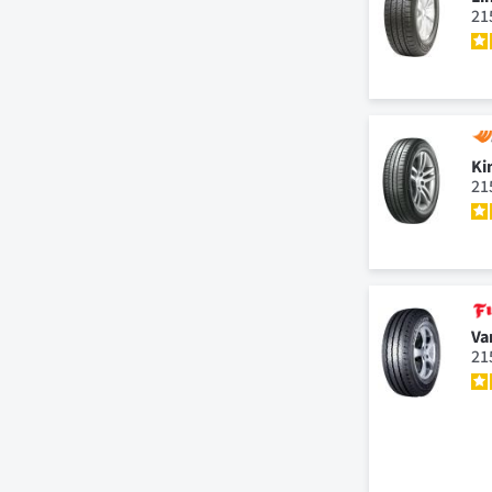
21
Ki
21
Va
21