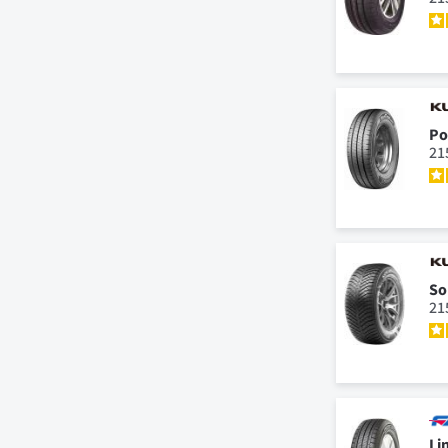
Po
21
So
21
Li