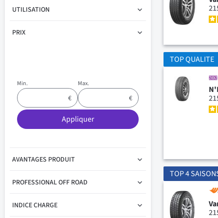
21
UTILISATION
PRIX
TOP QUALITE
Min.
Max.
N'
21
Appliquer
AVANTAGES PRODUIT
TOP 4 SAISON
PROFESSIONAL OFF ROAD
Va
INDICE CHARGE
21