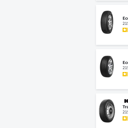
Ec
21
Ec
21
Tr
21