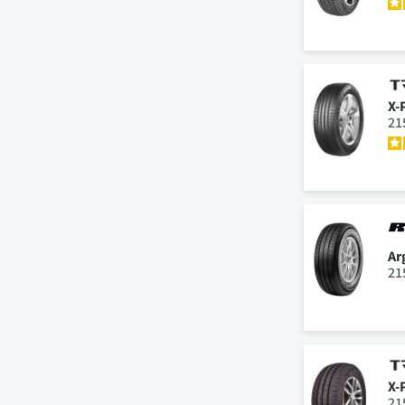
X-
21
Ar
21
X-
21