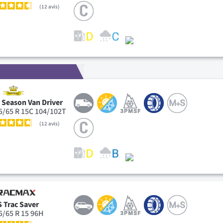
12
avis
l Season Van Driver
5/65 R 15C 104/102T
12
avis
S Trac Saver
5/65 R 15 96H