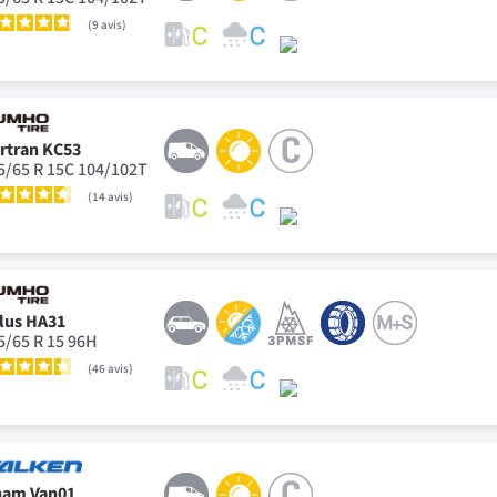
9
avis
rtran KC53
5/65 R 15C 104/102T
14
avis
lus HA31
5/65 R 15 96H
46
avis
nam Van01