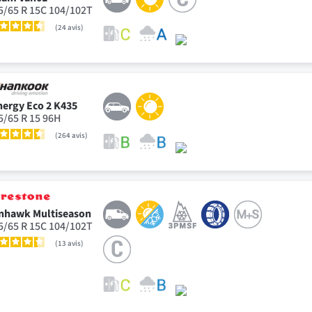
5/65 R 15C 104/102T
24
avis
nergy Eco 2 K435
5/65 R 15 96H
264
avis
nhawk Multiseason
5/65 R 15C 104/102T
13
avis