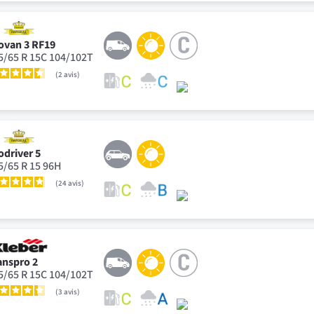
ovan 3 RF19
5/65 R 15C 104/102T
2
avis
odriver 5
5/65 R 15 96H
24
avis
anspro 2
5/65 R 15C 104/102T
3
avis