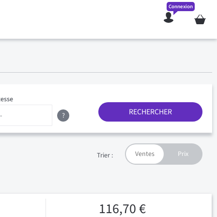
Connexion
Mon pan
tesse
RECHERCHER
?
Trier :
116,70 €