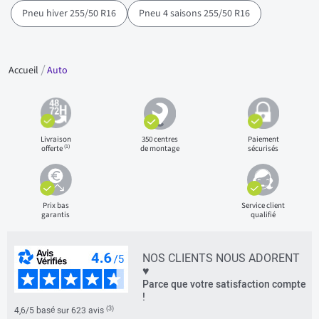
Pneu hiver 255/50 R16
Pneu 4 saisons 255/50 R16
Accueil
Auto
Livraison
350 centres
Paiement
(1)
offerte
de montage
sécurisés
Prix bas
Service client
garantis
qualifié
NOS CLIENTS NOUS ADORENT
♥
Parce que votre satisfaction compte
!
(3)
4,6/5 basé sur 623 avis