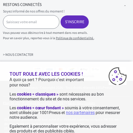
RESTONS CONNECTÉS
Soyez informé de nos offres du moment !
S
a
S'INSCRIRE
i
s
Vous pouvez vous désinscrire à tout moment dans nos emails.
i
Pour en savoir plus, reportez-vous à la
Politique de confidentialité.
.
s
s
e
z
> NOUS CONTACTER
v
o
t
r
TOUT ROULE AVEC LES COOKIES !
Achats & paiements 100% sécurisés
e
A quoi ça sert ? Pourquoi c’est important
e
pour nous?
1001pneus - Copyright 2026 - Tous droits réservés 1001Pneus
m
a
Les
cookies « classiques »
sont nécessaires au bon
i
fonctionnement du site et de nos services.
l
Plan de site
|
Politique de confidentialité
|
>
Gérer mes cookies
Les
cookies « cœur fondant »
soumis à votre consentement,
sont utilisés par 1001Pneus et
nos partenaires
pour mesurer
notre audience.
Livraison gratuite : pour tout achat d'un montant supérieur ou égal à 70€ TTC (en-
dessous de 70€ TTC, les frais de livraison sont de 7,90€ TTC).
Egalement à personnaliser votre expérience, vous adresser
Tarif catalogue manufacturier en vigueur non remisé. Ne reflète pas le tarif
des produits et des publicités ciblés.
généralement constaté sur le site.