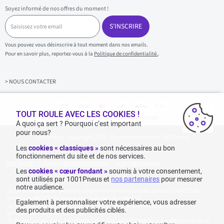
Soyez informé de nos offres du moment !
S
a
S'INSCRIRE
i
s
Vous pouvez vous désinscrire à tout moment dans nos emails.
i
Pour en savoir plus, reportez-vous à la
Politique de confidentialité.
.
s
s
e
z
> NOUS CONTACTER
v
o
t
r
TOUT ROULE AVEC LES COOKIES !
Achats & paiements 100% sécurisés
e
A quoi ça sert ? Pourquoi c’est important
e
pour nous?
1001pneus - Copyright 2026 - Tous droits réservés 1001Pneus
m
a
Les
cookies « classiques »
sont nécessaires au bon
i
fonctionnement du site et de nos services.
l
Plan de site
|
Politique de confidentialité
|
>
Gérer mes cookies
Les
cookies « cœur fondant »
soumis à votre consentement,
sont utilisés par 1001Pneus et
nos partenaires
pour mesurer
notre audience.
Livraison gratuite : pour tout achat d'un montant supérieur ou égal à 70€ TTC (en-
dessous de 70€ TTC, les frais de livraison sont de 7,90€ TTC).
Egalement à personnaliser votre expérience, vous adresser
Tarif catalogue manufacturier en vigueur non remisé. Ne reflète pas le tarif
des produits et des publicités ciblés.
généralement constaté sur le site.
Agrégation des notes Avis Vérifiés constatées le 23/02/2026 basé sur 468 avis sur les 12