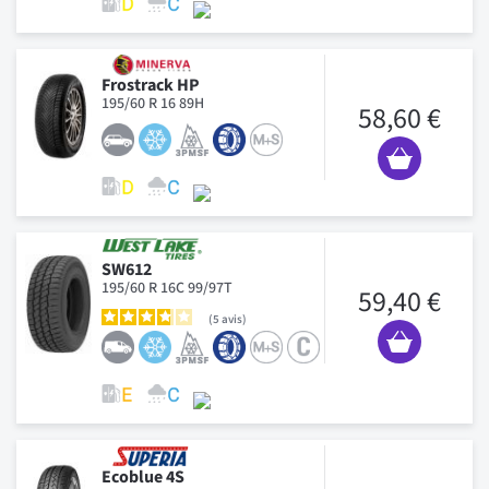
Frostrack HP
195/60 R 16 89H
58,60 €
SW612
195/60 R 16C 99/97T
59,40 €
5
avis
Ecoblue 4S