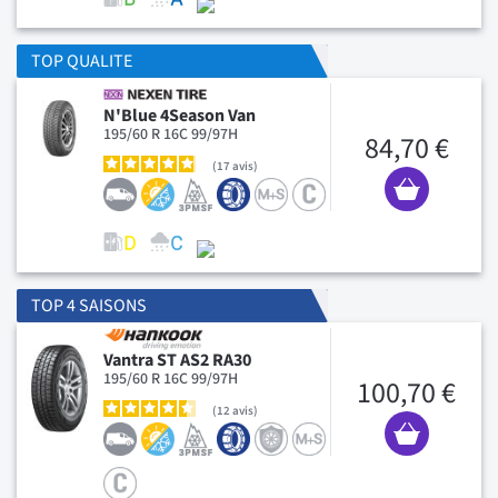
TOP QUALITE
N'Blue 4Season Van
195/60 R 16C 99/97H
84,70 €
17
avis
TOP 4 SAISONS
Vantra ST AS2 RA30
195/60 R 16C 99/97H
100,70 €
12
avis