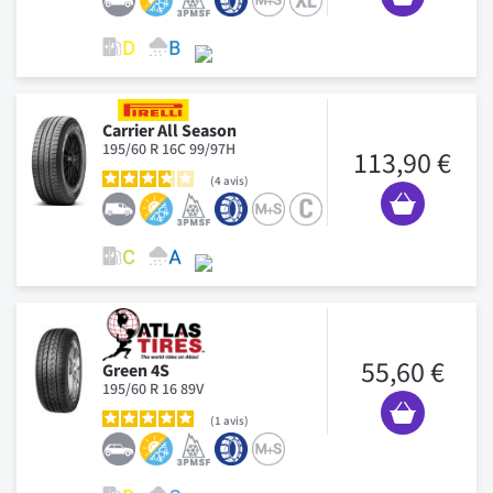
Carrier All Season
195/60 R 16C 99/97H
113,90 €
4
avis
55,60 €
Green 4S
195/60 R 16 89V
1
avis