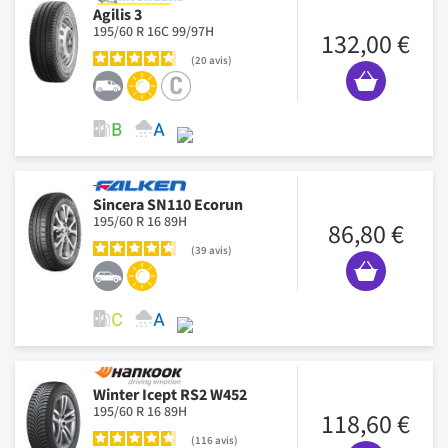
Agilis 3
195/60 R 16C 99/97H
132,00 €
20
avis
Sincera SN110 Ecorun
195/60 R 16 89H
86,80 €
39
avis
Winter Icept RS2 W452
195/60 R 16 89H
118,60 €
116
avis