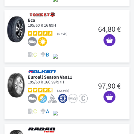
Eco
195/60 R 16 89H
64,80 €
6
avis
Euroall Season Van11
195/60 R 16C 99/97H
97,90 €
22
avis