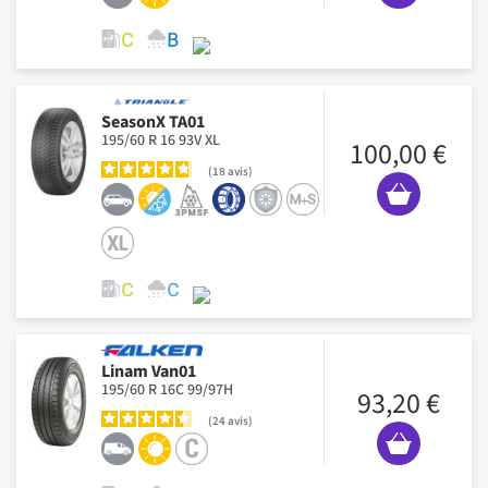
SeasonX TA01
195/60 R 16 93V XL
100,00 €
18
avis
Linam Van01
195/60 R 16C 99/97H
93,20 €
24
avis