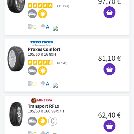
97,70 €
31
avis
Proxes Comfort
195/60 R 16 89H
81,10 €
8
avis
Transport RF19
195/60 R 16C 99/97H
62,40 €