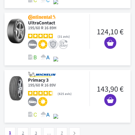
UltraContact
195/60 R 16 89H
124,10 €
31
avis
Primacy 3
195/60 R 16 89V
143,90 €
825
avis
Page
Vous lisez actuellement la page
Page
Page
Page
1
Suivant
2
3
…
7