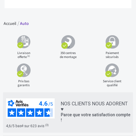
Accueil
Auto
Livraison
350 centres
Paiement
(1)
offerte
de montage
sécurisés
Prix bas
Service client
garantis
qualifié
NOS CLIENTS NOUS ADORENT
♥
Parce que votre satisfaction compte
!
(3)
4,6/5 basé sur 623 avis