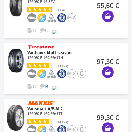
195/60 R 16 89V
55,60 €
1
avis
Vanhawk Multiseason
195/60 R 16C 99/97H
97,30 €
13
avis
Vansmart A/S AL2
195/60 R 16C 99/97T
99,50 €
20
avis