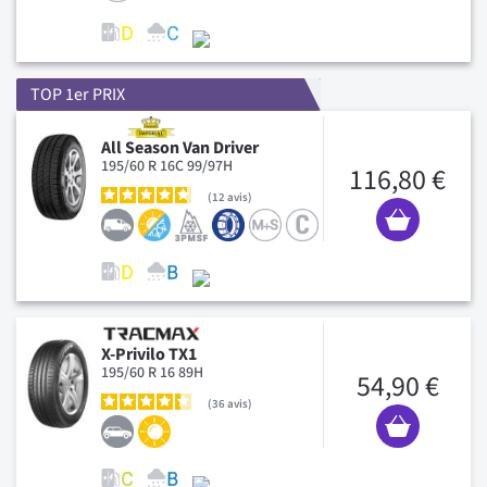
TOP 1er PRIX
All Season Van Driver
195/60 R 16C 99/97H
116,80 €
12
avis
X-Privilo TX1
195/60 R 16 89H
54,90 €
36
avis