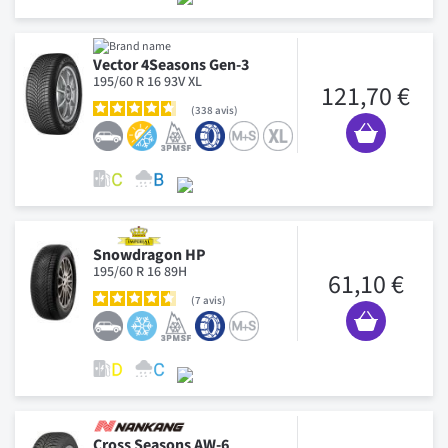
Vector 4Seasons Gen-3
195/60 R 16 93V XL
121,70 €
338
avis
Snowdragon HP
195/60 R 16 89H
61,10 €
7
avis
Cross Seasons AW-6