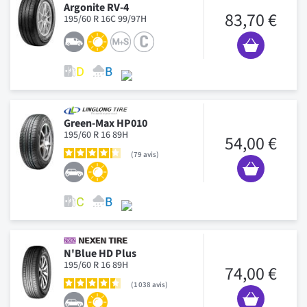
Argonite RV-4
83,70 €
195/60 R 16C 99/97H
Green-Max HP010
195/60 R 16 89H
54,00 €
79
avis
N'Blue HD Plus
195/60 R 16 89H
74,00 €
1 038
avis