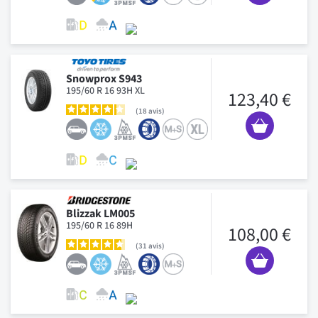
Snowprox S943
195/60 R 16 93H XL
123,40 €
18
avis
Blizzak LM005
195/60 R 16 89H
108,00 €
31
avis