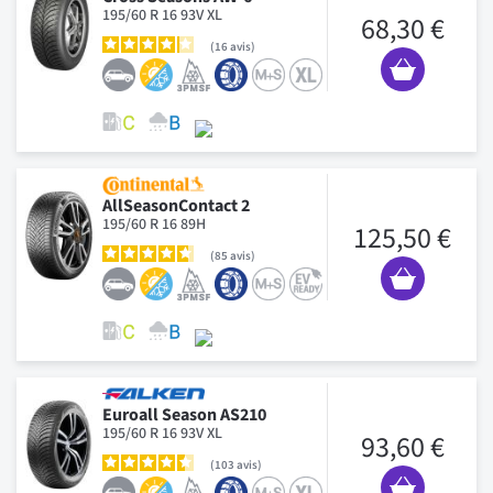
195/60 R 16 93V XL
68,30 €
16
avis
AllSeasonContact 2
195/60 R 16 89H
125,50 €
85
avis
Euroall Season AS210
195/60 R 16 93V XL
93,60 €
103
avis