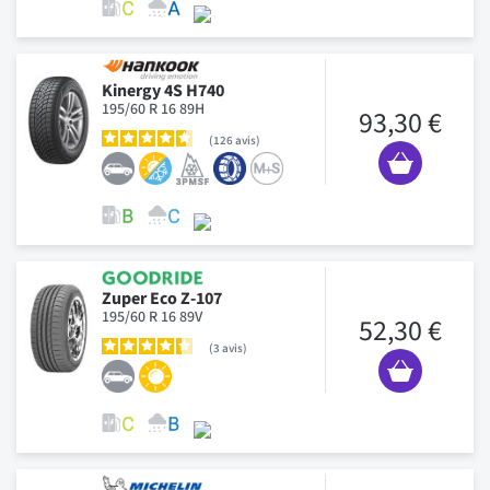
Kinergy 4S H740
195/60 R 16 89H
93,30 €
126
avis
Zuper Eco Z-107
195/60 R 16 89V
52,30 €
3
avis