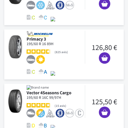
Primacy 3
195/60 R 16 89H
126,80 €
825
avis
Vector 4Seasons Cargo
195/60 R 16C 99/97H
125,50 €
15
avis