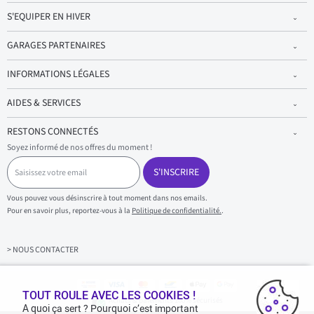
S'EQUIPER EN HIVER
GARAGES PARTENAIRES
INFORMATIONS LÉGALES
AIDES & SERVICES
RESTONS CONNECTÉS
Soyez informé de nos offres du moment !
S
a
S'INSCRIRE
i
s
Vous pouvez vous désinscrire à tout moment dans nos emails.
i
Pour en savoir plus, reportez-vous à la
Politique de confidentialité.
.
s
s
e
z
> NOUS CONTACTER
v
o
t
r
TOUT ROULE AVEC LES COOKIES !
Achats & paiements 100% sécurisés
e
A quoi ça sert ? Pourquoi c’est important