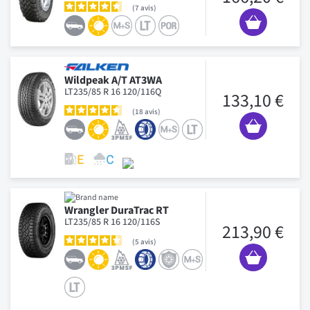
7
avis
Wildpeak A/T AT3WA
LT235/85 R 16 120/116Q
133,10 €
18
avis
Wrangler DuraTrac RT
LT235/85 R 16 120/116S
213,90 €
5
avis