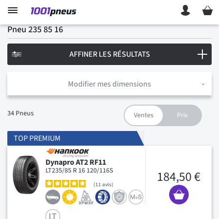
Mon p
Pneu 235 85 16
AFFINER LES RÉSULTATS
Modifier mes dimensions
34
Pneus
TOP PREMIUM
Dynapro AT2 RF11
LT235/85 R 16 120/116S
184,50 €
11
avis