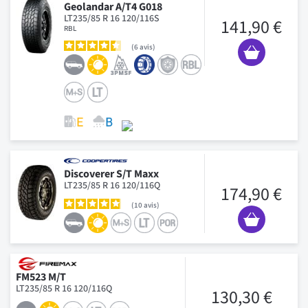
Geolandar A/T4 G018
LT235/85 R 16 120/116S
141,90 €
RBL
6
avis
Discoverer S/T Maxx
LT235/85 R 16 120/116Q
174,90 €
10
avis
FM523 M/T
LT235/85 R 16 120/116Q
130,30 €