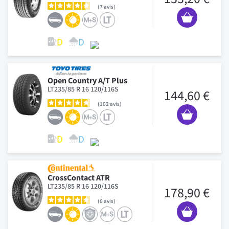
7
avis
Open Country A/T Plus
LT235/85 R 16 120/116S
144,60 €
102
avis
CrossContact ATR
LT235/85 R 16 120/116S
178,90 €
6
avis