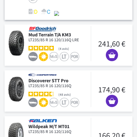
Mud Terrain T/A KM3
LT235/85 R 16 120/116Q LRE
241,60 €
4
avis
Discoverer STT Pro
LT235/85 R 16 120/116Q
174,90 €
48
avis
Wildpeak M/T MT01
LT235/85 R 16 120/116Q
166,20 €