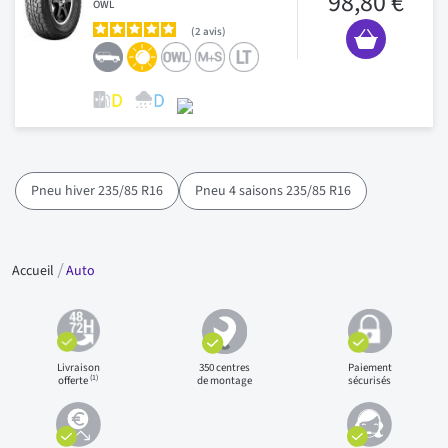
98,80 €
OWL
2
avis
Pneu hiver 235/85 R16
Pneu 4 saisons 235/85 R16
Accueil
Auto
Livraison
350 centres
Paiement
(1)
offerte
de montage
sécurisés