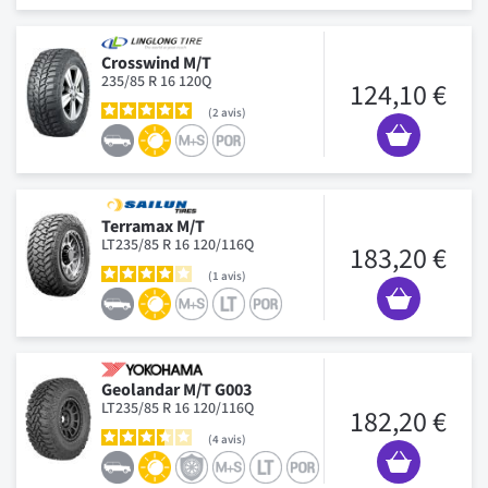
Crosswind M/T
235/85 R 16 120Q
124,10 €
2
avis
Terramax M/T
LT235/85 R 16 120/116Q
183,20 €
1
avis
Geolandar M/T G003
LT235/85 R 16 120/116Q
182,20 €
4
avis