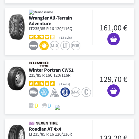
Wrangler All-Terrain
Adventure
161,00 €
LT235/85 R 16 120/116Q
12
avis
Winter Portran CW51
235/85 R 16C 120/116R
129,70 €
1
avis
Roadian AT 4x4
LT235/85 R 16 120/116R
133,20 €