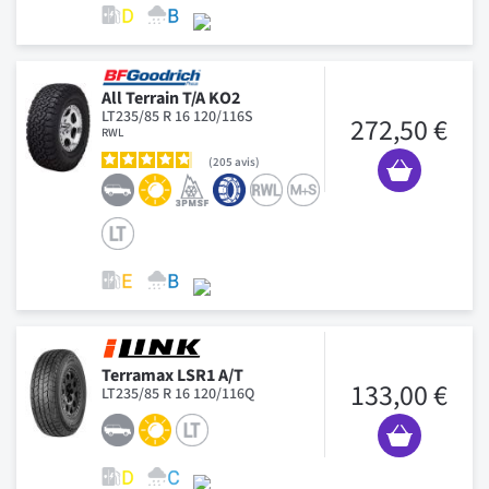
All Terrain T/A KO2
LT235/85 R 16 120/116S
272,50 €
RWL
205
avis
Terramax LSR1 A/T
133,00 €
LT235/85 R 16 120/116Q