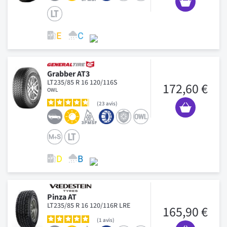
Grabber AT3
LT235/85 R 16 120/116S
172,60 €
OWL
23
avis
Pinza AT
LT235/85 R 16 120/116R LRE
165,90 €
1
avis