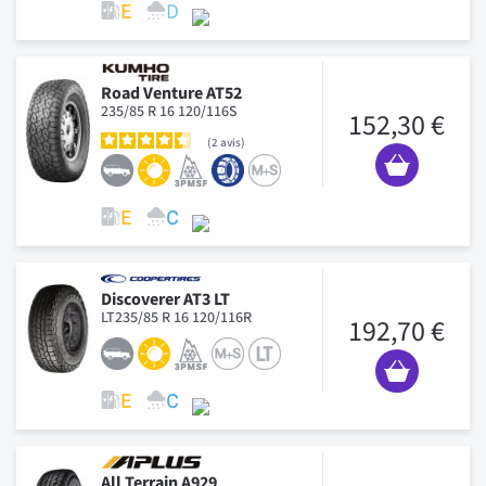
Road Venture AT52
235/85 R 16 120/116S
152,30 €
2
avis
Discoverer AT3 LT
LT235/85 R 16 120/116R
192,70 €
All Terrain A929