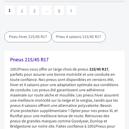
Page
Vous lisez actuellement la page
Page
Page
Page
1
Suivant
2
3
…
6
Pneu hiver 215/45 R17
Pneu 4 saisons 215/45 R17
Pneus 215/45 R17
1001Pneus vous offre un large choix de pneus
215/45 R17
,
parfaits pour assurer une bonne motricité et une conduite en
toute confiance. Nos pneus sont disponibles en versions été,
hiver et 4 saisons pour une adaptation optimale aux conditions
de conduite. Les pneus été garantissent une adhérence
maximale sur route sèche et mouillée. Les pneus hiver assurent
une meilleure motricité sur la neige et le verglas, tandis que les
pneus 4 saisons offrent une alternative polyvalente. Besoin
d'une protection supplémentaire ? Optez pour nos pneus XL et
Runflat pour une meilleure tenue de route. Retrouvez des
pneus de grandes marques comme Goodyear, Dunlop et
Bridgestone sur notre site. Faites confiance à 1001Pneus pour