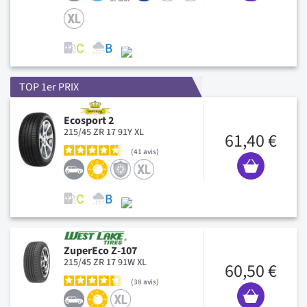
TOP 1er PRIX
Ecosport 2
215/45 ZR 17 91Y XL
61,40 €
41
avis
ZuperEco Z-107
215/45 ZR 17 91W XL
60,50 €
38
avis