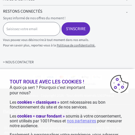
RESTONS CONNECTÉS
Soyez informé de nos offres du moment !
S
a
S'INSCRIRE
i
s
Vous pouvez vous désinscrire à tout moment dans nos emails.
i
Pour en savoir plus, reportez-vous à la
Politique de confidentialité.
.
s
s
e
z
> NOUS CONTACTER
v
o
t
r
TOUT ROULE AVEC LES COOKIES !
Achats & paiements 100% sécurisés
e
A quoi ça sert ? Pourquoi c’est important
e
pour nous?
1001pneus - Copyright 2026 - Tous droits réservés 1001Pneus
m
a
Les
cookies « classiques »
sont nécessaires au bon
i
fonctionnement du site et de nos services.
l
Plan de site
|
Politique de confidentialité
|
>
Gérer mes cookies
Les
cookies « cœur fondant »
soumis à votre consentement,
sont utilisés par 1001Pneus et
nos partenaires
pour mesurer
notre audience.
Livraison gratuite : pour tout achat d'un montant supérieur ou égal à 70€ TTC (en-
dessous de 70€ TTC, les frais de livraison sont de 7,90€ TTC).
Egalement à personnaliser votre expérience, vous adresser