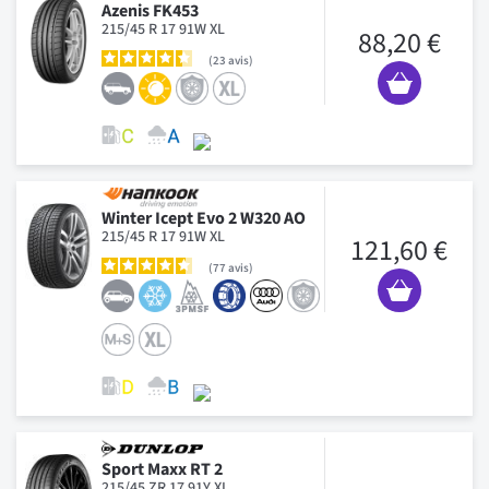
Azenis FK453
215/45 R 17 91W XL
88,20 €
23
avis
Winter Icept Evo 2 W320 AO
215/45 R 17 91W XL
121,60 €
77
avis
Sport Maxx RT 2
215/45 ZR 17 91Y XL