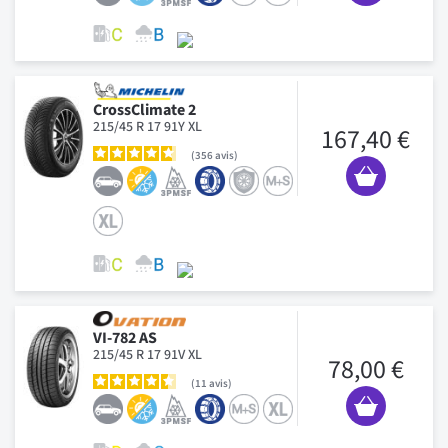
CrossClimate 2
215/45 R 17 91Y XL
167,40 €
356
avis
VI-782 AS
215/45 R 17 91V XL
78,00 €
11
avis