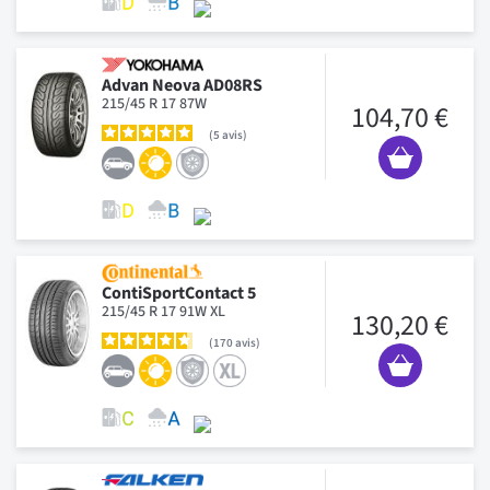
Advan Neova AD08RS
215/45 R 17 87W
104,70 €
5
avis
ContiSportContact 5
215/45 R 17 91W XL
130,20 €
170
avis