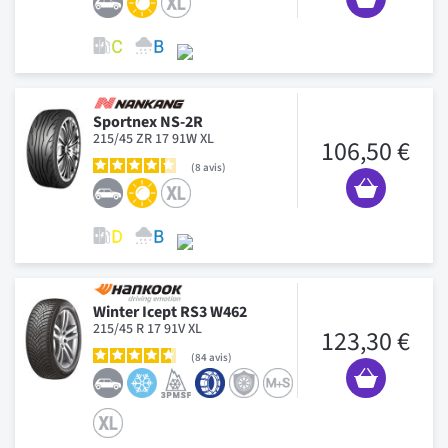
Sportnex NS-2R
215/45 ZR 17 91W XL
106,50 €
8
avis
Winter Icept RS3 W462
215/45 R 17 91V XL
123,30 €
84
avis