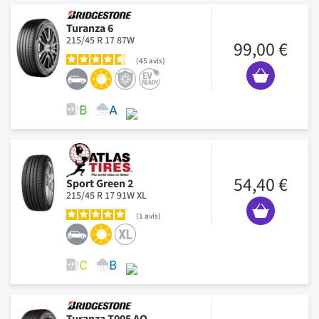
Turanza 6
215/45 R 17 87W
99,00 €
45
avis
54,40 €
Sport Green 2
215/45 R 17 91W XL
1
avis
Turanza T005 AO