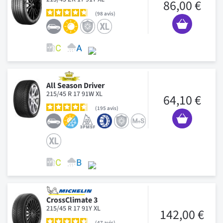
86,00 €
98
avis
All Season Driver
215/45 R 17 91W XL
64,10 €
195
avis
CrossClimate 3
215/45 R 17 91Y XL
142,00 €
47
avis