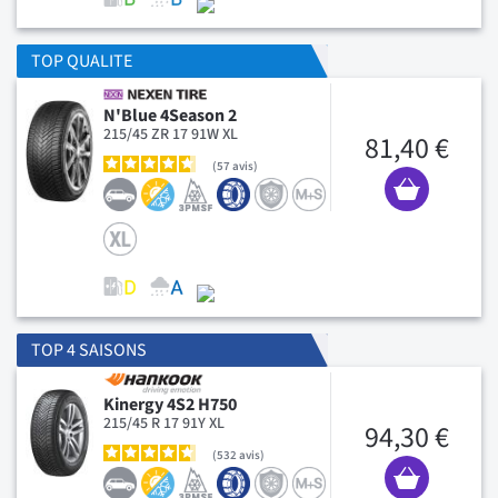
TOP QUALITE
N'Blue 4Season 2
215/45 ZR 17 91W XL
81,40 €
57
avis
TOP 4 SAISONS
Kinergy 4S2 H750
215/45 R 17 91Y XL
94,30 €
532
avis