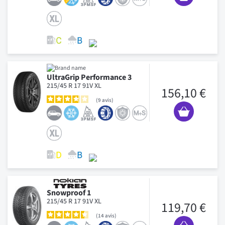
UltraGrip Performance 3
215/45 R 17 91V XL
156,10 €
9
avis
Snowproof 1
215/45 R 17 91V XL
119,70 €
14
avis