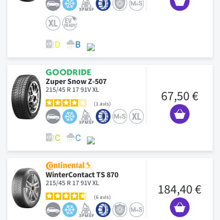
Zuper Snow Z-507
215/45 R 17 91V XL
67,50 €
1
avis
WinterContact TS 870
215/45 R 17 91V XL
184,40 €
6
avis