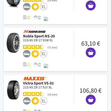
26
avis
Noble Sport NS-20
215/45 ZR 17 91W XL
63,10 €
71
avis
Victra Sport VS-01
215/45 ZR 17 91Y XL
106,80 €
16
avis