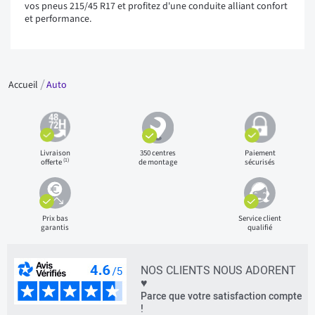
vos pneus 215/45 R17 et profitez d'une conduite alliant confort
et performance.
Accueil
Auto
Livraison
350 centres
Paiement
(1)
offerte
de montage
sécurisés
Prix bas
Service client
garantis
qualifié
NOS CLIENTS NOUS ADORENT
♥
Parce que votre satisfaction compte
!