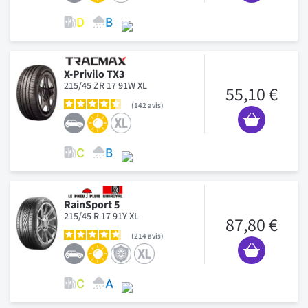
X-Privilo TX3
215/45 ZR 17 91W XL
55,10 €
142
avis
RainSport 5
215/45 R 17 91Y XL
87,80 €
214
avis