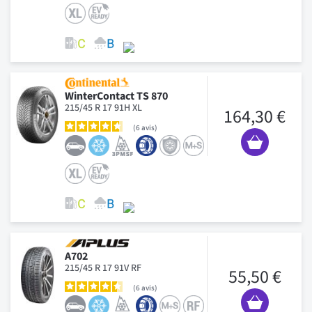
WinterContact TS 870
215/45 R 17 91H XL
164,30 €
6
avis
A702
215/45 R 17 91V RF
55,50 €
6
avis