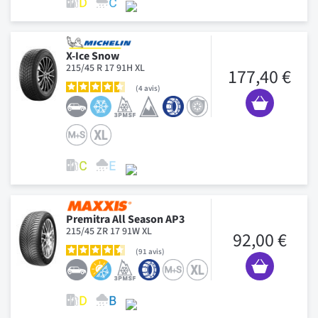
X-Ice Snow
215/45 R 17 91H XL
177,40 €
4
avis
Premitra All Season AP3
215/45 ZR 17 91W XL
92,00 €
91
avis