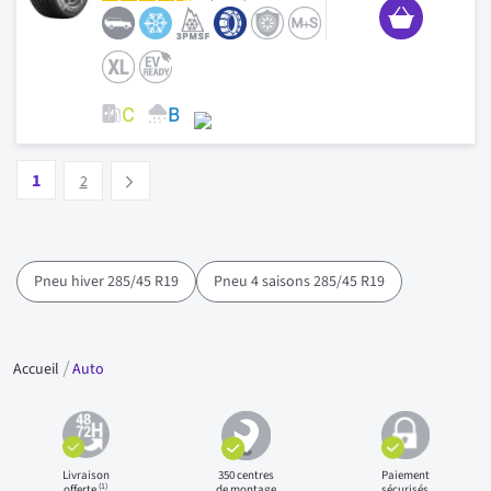
Page
Vous lisez actuellement la page
Page
1
Suivant
2
Pneu hiver 285/45 R19
Pneu 4 saisons 285/45 R19
Accueil
Auto
Livraison
350 centres
Paiement
(1)
offerte
de montage
sécurisés