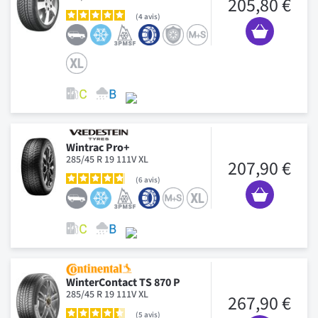
205,80 €
4
avis
Wintrac Pro+
285/45 R 19 111V XL
207,90 €
6
avis
WinterContact TS 870 P
285/45 R 19 111V XL
267,90 €
5
avis