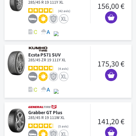
285/45 R 19 111Y XL
156,00 €
42
avis
Ecsta PS71 SUV
285/45 ZR 19 111Y XL
175,30 €
4
avis
Grabber GT Plus
285/45 R 19 111W XL
141,20 €
5
avis