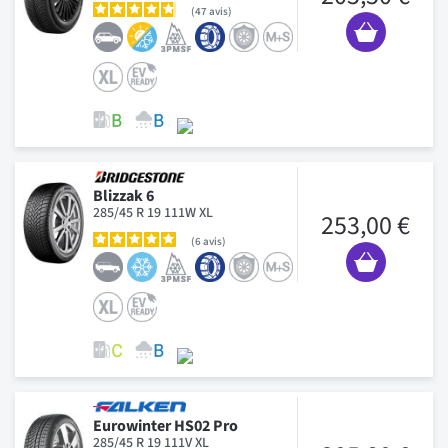
47
avis
Blizzak 6
285/45 R 19 111W XL
253,00 €
6
avis
Eurowinter HS02 Pro
285/45 R 19 111V XL