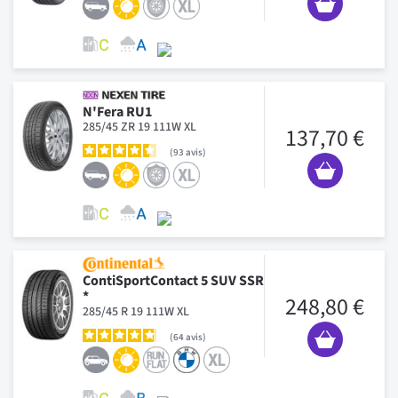
N'Fera RU1
285/45 ZR 19 111W XL
137,70 €
93
avis
ContiSportContact 5 SUV SSR
*
248,80 €
285/45 R 19 111W XL
64
avis