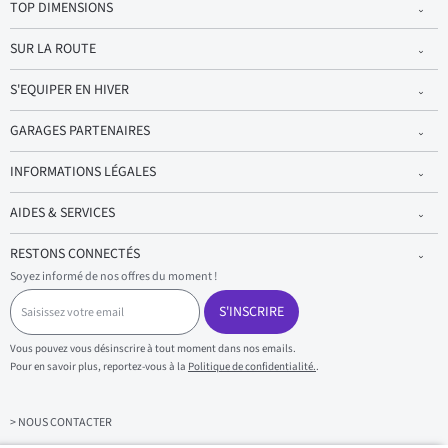
TOP DIMENSIONS
SUR LA ROUTE
S'EQUIPER EN HIVER
GARAGES PARTENAIRES
INFORMATIONS LÉGALES
AIDES & SERVICES
RESTONS CONNECTÉS
Soyez informé de nos offres du moment !
S
a
S'INSCRIRE
i
s
Vous pouvez vous désinscrire à tout moment dans nos emails.
i
Pour en savoir plus, reportez-vous à la
Politique de confidentialité.
.
s
s
e
z
> NOUS CONTACTER
v