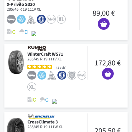
X-Privilo S330
285/45 R 19 111V XL
89,00 €
WinterCraft WS71
285/45 R 19 111V XL
172,80 €
1
avis
CrossClimate 3
285/45 R 19 111W XL
205,50 €