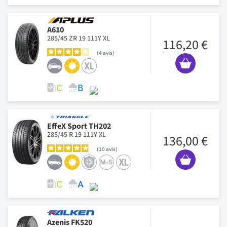
A610
285/45 ZR 19 111Y XL
116,20 €
4
avis
EffeX Sport TH202
285/45 R 19 111Y XL
136,00 €
10
avis
Azenis FK520