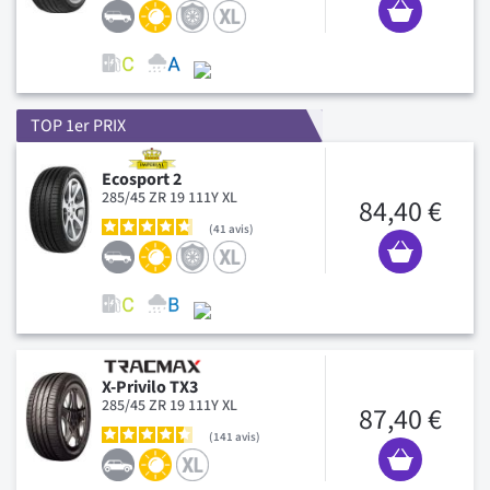
TOP 1er PRIX
Ecosport 2
285/45 ZR 19 111Y XL
84,40 €
41
avis
X-Privilo TX3
285/45 ZR 19 111Y XL
87,40 €
141
avis