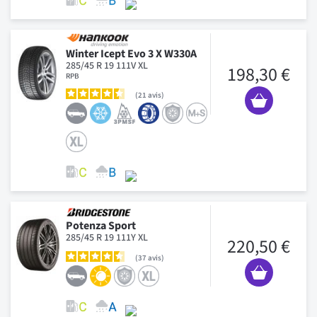
Winter Icept Evo 3 X W330A
285/45 R 19 111V XL
198,30 €
RPB
21
avis
Potenza Sport
285/45 R 19 111Y XL
220,50 €
37
avis