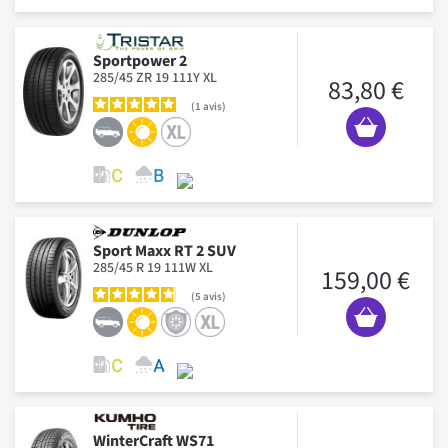
Sportpower 2
285/45 ZR 19 111Y XL
83,80 €
1
avis
Sport Maxx RT 2 SUV
285/45 R 19 111W XL
159,00 €
5
avis
WinterCraft WS71