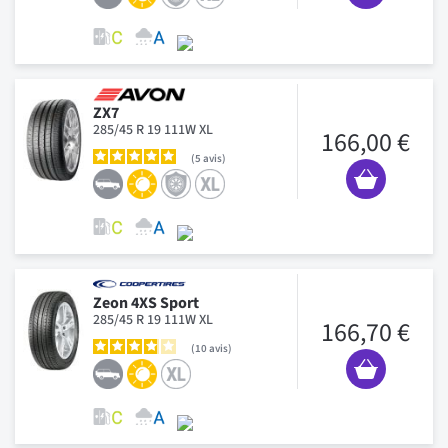
ZX7
285/45 R 19 111W XL
166,00 €
5
avis
Zeon 4XS Sport
285/45 R 19 111W XL
166,70 €
10
avis