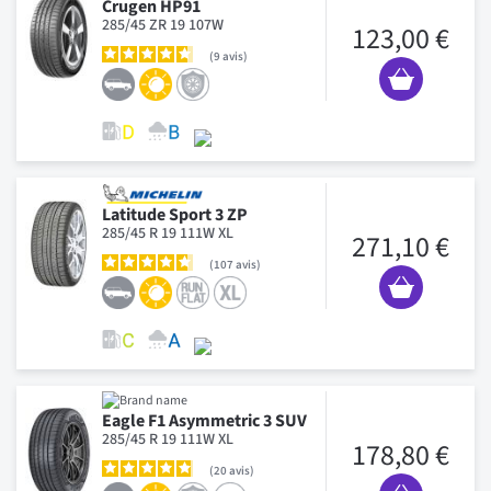
Crugen HP91
285/45 ZR 19 107W
123,00 €
9
avis
Latitude Sport 3 ZP
285/45 R 19 111W XL
271,10 €
107
avis
Eagle F1 Asymmetric 3 SUV
285/45 R 19 111W XL
178,80 €
20
avis