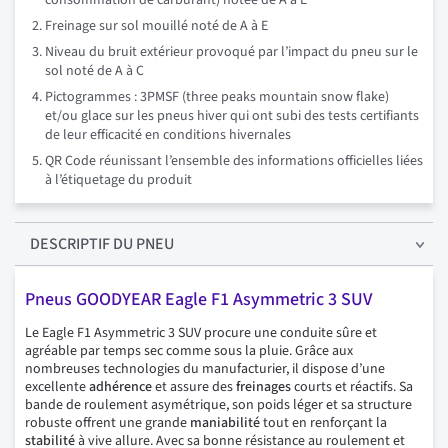
consommation de carburant) notée de A à E
Freinage sur sol mouillé noté de A à E
Niveau du bruit extérieur provoqué par l’impact du pneu sur le
sol noté de A à C
Pictogrammes : 3PMSF (three peaks mountain snow flake)
et/ou glace sur les pneus hiver qui ont subi des tests certifiants
de leur efficacité en conditions hivernales
QR Code réunissant l’ensemble des informations officielles liées
à l’étiquetage du produit
DESCRIPTIF
DU PNEU
Pneus GOODYEAR Eagle F1 Asymmetric 3 SUV
Le Eagle F1 Asymmetric 3 SUV procure une conduite sûre et
agréable par temps sec comme sous la pluie. Grâce aux
nombreuses technologies du manufacturier, il dispose d’une
excellente
adhérence
et assure des
freinages
courts et réactifs. Sa
bande de roulement asymétrique, son poids léger et sa structure
robuste offrent une grande
maniabilité
tout en renforçant la
stabilité
à vive allure. Avec sa bonne résistance au roulement et