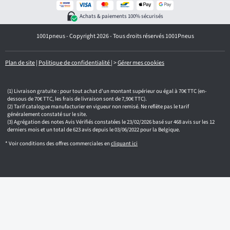
t
r
Achats & paiements 100% sécurisés
e
e
1001pneus - Copyright 2026 - Tous droits réservés 1001Pneus
m
a
i
l
Plan de site
|
Politique de confidentialité
|
>
Gérer mes cookies
Livraison gratuite : pour tout achat d'un montant supérieur ou égal à 70€ TTC (en-
dessous de 70€ TTC, les frais de livraison sont de 7,90€ TTC).
Tarif catalogue manufacturier en vigueur non remisé. Ne reflète pas le tarif
généralement constaté sur le site.
Agrégation des notes Avis Vérifiés constatées le 23/02/2026 basé sur 468 avis sur les 12
derniers mois et un total de 623 avis depuis le 03/06/2022 pour la Belgique.
* Voir conditions des offres commerciales en
cliquant ici