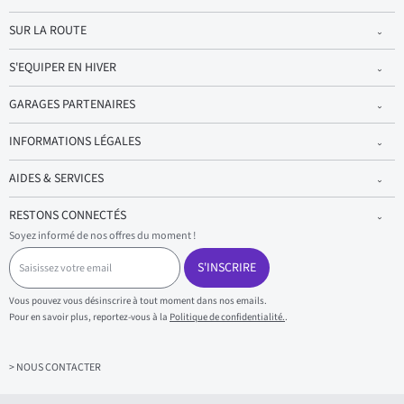
SUR LA ROUTE
S'EQUIPER EN HIVER
GARAGES PARTENAIRES
INFORMATIONS LÉGALES
AIDES & SERVICES
RESTONS CONNECTÉS
Soyez informé de nos offres du moment !
S
a
S'INSCRIRE
i
s
Vous pouvez vous désinscrire à tout moment dans nos emails.
i
Pour en savoir plus, reportez-vous à la
Politique de confidentialité.
.
s
s
e
z
> NOUS CONTACTER
v
o