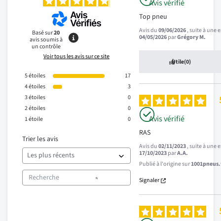
Avis vérifié
Top pneu
Avis du
09/06/2026
, suite à une
Basé sur
20
04/05/2026
par
Grégory M.
avis soumis à
un contrôle
Voir tous les avis sur ce site
Utile
(0)
5
étoiles
17
4
étoiles
3
3
étoiles
0
2
étoiles
0
Avis vérifié
1
étoile
0
RAS
Trier les avis
Avis du
02/11/2023
, suite à une
17/10/2023
par
A.A.
Publié à l'origine sur
1001pneus.f
Signaler