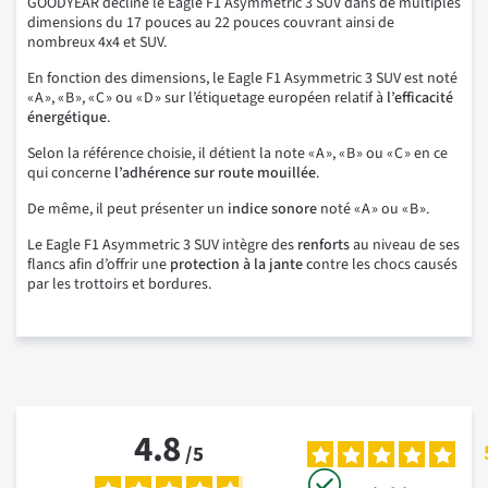
GOODYEAR décline le Eagle F1 Asymmetric 3 SUV dans de multiples
dimensions du 17 pouces au 22 pouces couvrant ainsi de
nombreux 4x4 et SUV.
En fonction des dimensions, le Eagle F1 Asymmetric 3 SUV est noté
« A », « B », « C » ou « D » sur l’étiquetage européen relatif à
l’efficacité
énergétique
.
Selon la référence choisie, il détient la note « A », « B » ou « C » en ce
qui concerne
l’adhérence sur route mouillée
.
De même, il peut présenter un
indice
sonore
noté « A » ou « B ».
Le Eagle F1 Asymmetric 3 SUV intègre des
renforts
au niveau de ses
flancs afin d’offrir une
protection à la jante
contre les chocs causés
par les trottoirs et bordures.
4.8
/
5