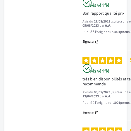
Avis vérifié
Bon rapport qualité prix
Avis du
27/08/2023
, suite à une
05/08/2023
par
A.A.
Publié à l'origine sur
1001pneus.f
Signaler
Avis vérifié
très bien disponibilités et tari
recommande
Avis du
09/05/2023
, suite à une
13/04/2023
par
A.A.
Publié à l'origine sur
1001pneus.f
Signaler