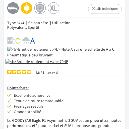
Détails techniques
Type
: 4x4
Saison
: Ete
Utilisation
:
Polyvalent, Sportif
4.8
/
20
avis
Points
forts :
Excellente adhérence
Tenue de route remarquable
Freinages réactifs
Grande stabilité
Le GOODYEAR Eagle F1 Asymmetric 3 SUV est un
pneu ultra-hautes
performances été
pour les 4x4 et SUV. Il propose une grande