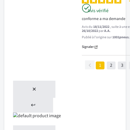
Avis vérifié
conforme a ma demande
Avis du
18/11/2022
, suite à une
26/10/2022
par
A.A.
Publié à l'origine sur
1001pneus.f
Signaler
1
2
3