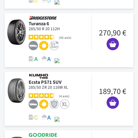
Turanza 6
285/50 R 20 112H
270,90 €
45
avis
Ecsta PS71 SUV
285/50 ZR 20 116W XL
189,70 €
4
avis