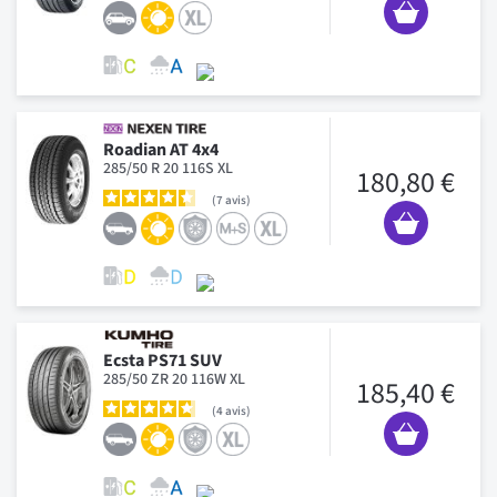
Roadian AT 4x4
285/50 R 20 116S XL
180,80 €
7
avis
Ecsta PS71 SUV
285/50 ZR 20 116W XL
185,40 €
4
avis