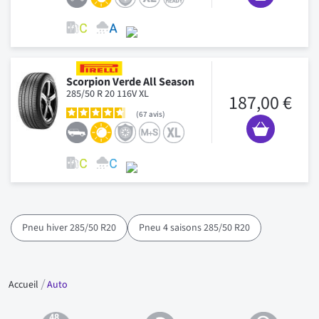
Scorpion Verde All Season
285/50 R 20 116V XL
187,00 €
67
avis
Pneu hiver 285/50 R20
Pneu 4 saisons 285/50 R20
Accueil
Auto