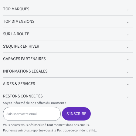
TOP MARQUES
TOP DIMENSIONS
SUR LA ROUTE
S'EQUIPER EN HIVER
GARAGES PARTENAIRES
INFORMATIONS LÉGALES
AIDES & SERVICES
RESTONS CONNECTÉS
Soyez informé de nos offres du moment !
S
a
S'INSCRIRE
i
s
Vous pouvez vous désinscrire à tout moment dans nos emails.
i
Pour en savoir plus, reportez-vous à la
Politique de confidentialité.
.
s