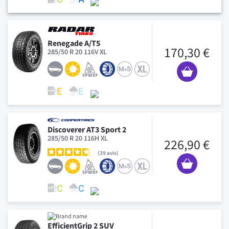
Renegade A/T5
170,30 €
285/50 R 20 116V XL
Discoverer AT3 Sport 2
285/50 R 20 116H XL
226,90 €
39
avis
EfficientGrip 2 SUV