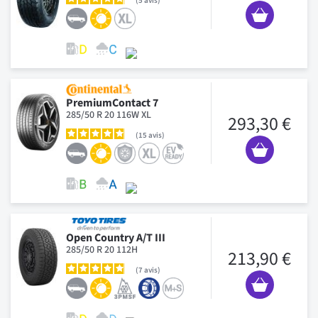
5
avis
PremiumContact 7
285/50 R 20 116W XL
293,30 €
15
avis
Open Country A/T III
285/50 R 20 112H
213,90 €
7
avis