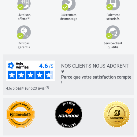
Livraison
350 centres
Paiement
(1)
offerte
de montage
sécurisés
Prix bas
Service client
garantis
qualifié
NOS CLIENTS NOUS ADORENT
♥
Parce que votre satisfaction compte
!
(3)
4,6/5 basé sur 623 avis