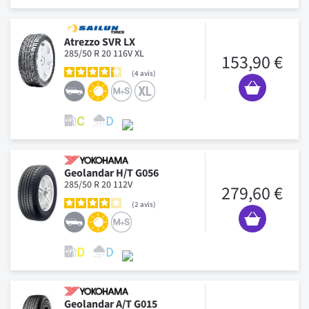
Atrezzo SVR LX
285/50 R 20 116V XL
153,90 €
4
avis
Geolandar H/T G056
285/50 R 20 112V
279,60 €
2
avis
Geolandar A/T G015