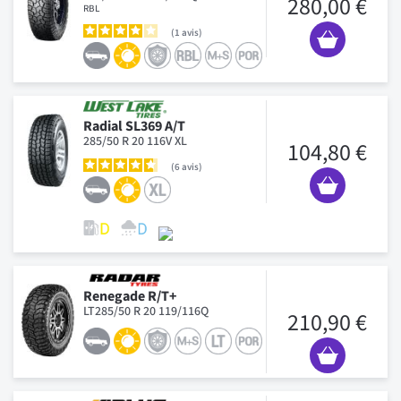
280,00 €
RBL
1
avis
Radial SL369 A/T
285/50 R 20 116V XL
104,80 €
6
avis
Renegade R/T+
LT285/50 R 20 119/116Q
210,90 €