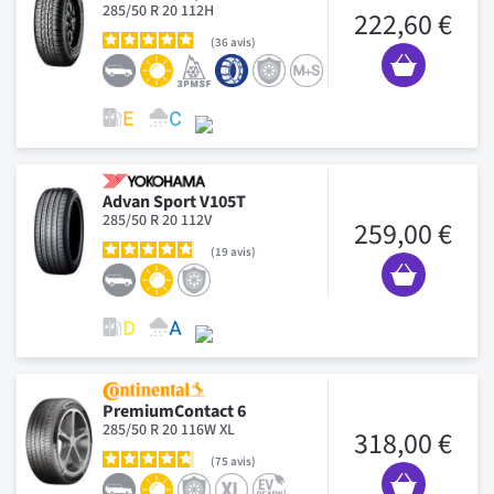
285/50 R 20 112H
222,60 €
36
avis
Advan Sport V105T
285/50 R 20 112V
259,00 €
19
avis
PremiumContact 6
285/50 R 20 116W XL
318,00 €
75
avis