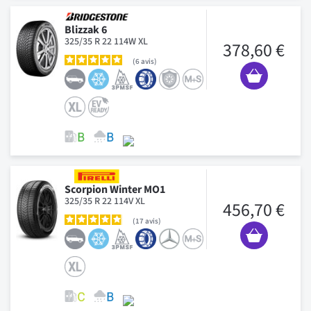
Blizzak 6
325/35 R 22 114W XL
378,60 €
6
avis
Scorpion Winter MO1
325/35 R 22 114V XL
456,70 €
17
avis