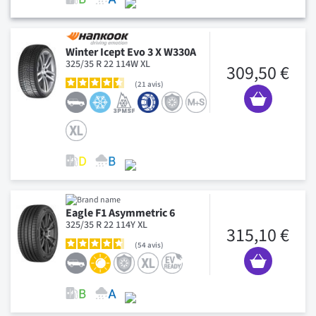
Winter Icept Evo 3 X W330A
325/35 R 22 114W XL
309,50 €
21
avis
Eagle F1 Asymmetric 6
325/35 R 22 114Y XL
315,10 €
54
avis