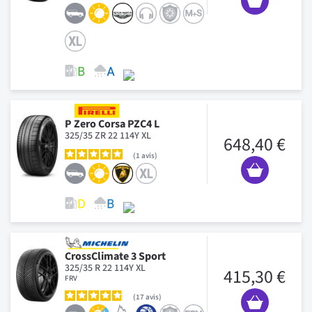
P Zero Corsa PZC4 L
325/35 ZR 22 114Y XL
648,40 €
1
avis
CrossClimate 3 Sport
325/35 R 22 114Y XL
415,30 €
FRV
17
avis