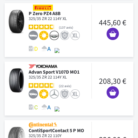
P Zero PZ4 A8B
325/35 ZR 22 114Y XL
445,60 €
137
avis
Advan Sport V107D MO1
325/35 ZR 22 114Y XL
208,30 €
22
avis
ContiSportContact 5 P MO
325/35 ZR 22 110Y