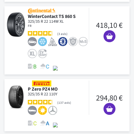
WinterContact TS 860 S
325/35 R 22 114W XL
418,10 €
FR
3
avis
P Zero PZ4 MO
325/35 R 22 110Y
294,80 €
137
avis