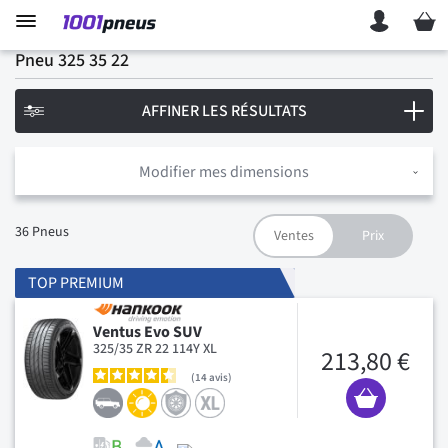
Mon p
Pneu 325 35 22
AFFINER LES RÉSULTATS
Modifier mes dimensions
36
Pneus
TOP PREMIUM
Ventus Evo SUV
325/35 ZR 22 114Y XL
213,80 €
14
avis