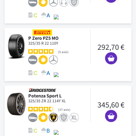
P Zero PZ5 MO
325/35 R 22 110Y
292,70 €
5
avis
Potenza Sport L
325/35 ZR 22 114Y XL
345,60 €
37
avis