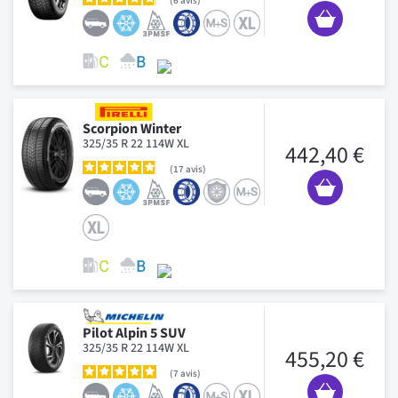
6
avis
Scorpion Winter
325/35 R 22 114W XL
442,40 €
17
avis
Pilot Alpin 5 SUV
325/35 R 22 114W XL
455,20 €
7
avis