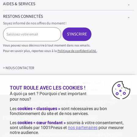
AIDES & SERVICES
RESTONS CONNECTÉS
Soyez informé de nos offres du moment !
S
a
S'INSCRIRE
i
s
Vous pouvez vous désinscrire à tout moment dans nos emails.
i
Pour en savoir plus, reportez-vous à la
Politique de confidentialité.
.
s
s
e
z
> NOUS CONTACTER
v
o
t
r
TOUT ROULE AVEC LES COOKIES !
Achats & paiements 100% sécurisés
e
A quoi ça sert ? Pourquoi c’est important
e
pour nous?
1001pneus - Copyright 2026 - Tous droits réservés 1001Pneus
m
a
Les
cookies « classiques »
sont nécessaires au bon
i
fonctionnement du site et de nos services.
l
Plan de site
|
Politique de confidentialité
|
>
Gérer mes cookies
Les
cookies « cœur fondant »
soumis à votre consentement,
sont utilisés par 1001Pneus et
nos partenaires
pour mesurer
notre audience.
Livraison gratuite : pour tout achat d'un montant supérieur ou égal à 70€ TTC (en-