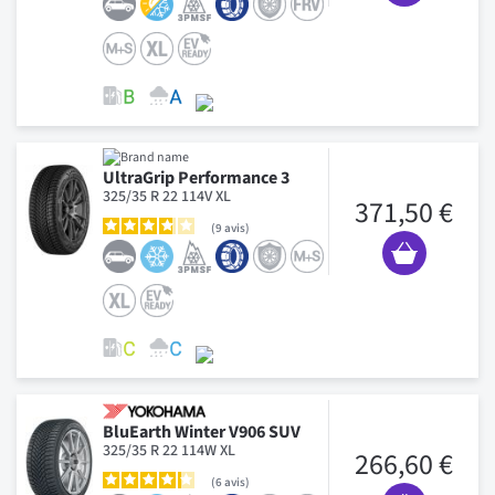
UltraGrip Performance 3
325/35 R 22 114V XL
371,50 €
9
avis
BluEarth Winter V906 SUV
325/35 R 22 114W XL
266,60 €
6
avis