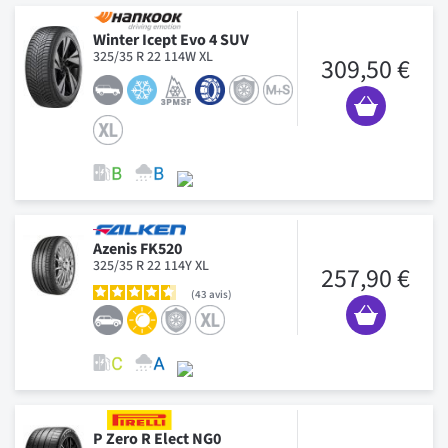
Winter Icept Evo 4 SUV
325/35 R 22 114W XL
309,50 €
Azenis FK520
325/35 R 22 114Y XL
257,90 €
43
avis
P Zero R Elect NG0