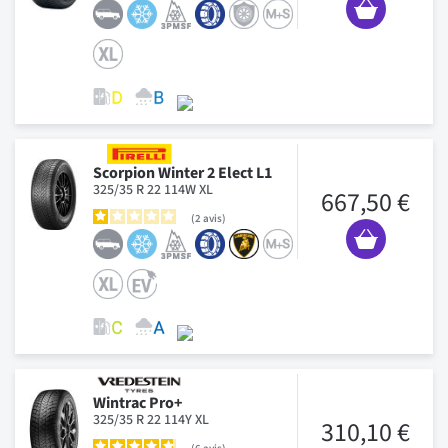
Scorpion Winter 2 Elect L1
325/35 R 22 114W XL
667,50 €
2
avis
Wintrac Pro+
325/35 R 22 114Y XL
310,10 €