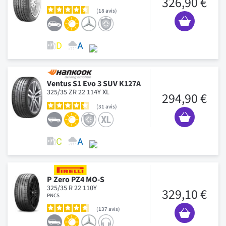
326,90 €
18
avis
Ventus S1 Evo 3 SUV K127A
325/35 ZR 22 114Y XL
294,90 €
31
avis
P Zero PZ4 MO-S
325/35 R 22 110Y
329,10 €
PNCS
137
avis