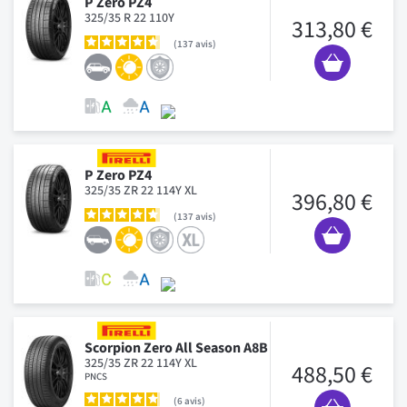
P Zero PZ4
325/35 R 22 110Y
313,80 €
137
avis
P Zero PZ4
325/35 ZR 22 114Y XL
396,80 €
137
avis
Scorpion Zero All Season A8B
325/35 ZR 22 114Y XL
488,50 €
PNCS
6
avis