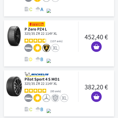
P Zero PZ4 L
325/35 ZR 22 114Y XL
452,40 €
137
avis
Pilot Sport 4 S MO1
325/35 ZR 22 114Y XL
382,20 €
85
avis