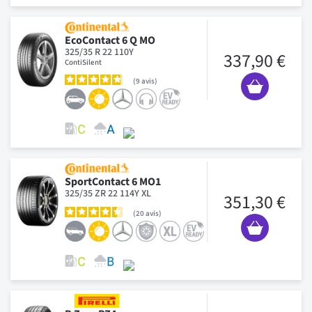
EcoContact 6 Q MO
325/35 R 22 110Y
337,90 €
ContiSilent
9
avis
SportContact 6 MO1
325/35 ZR 22 114Y XL
351,30 €
20
avis