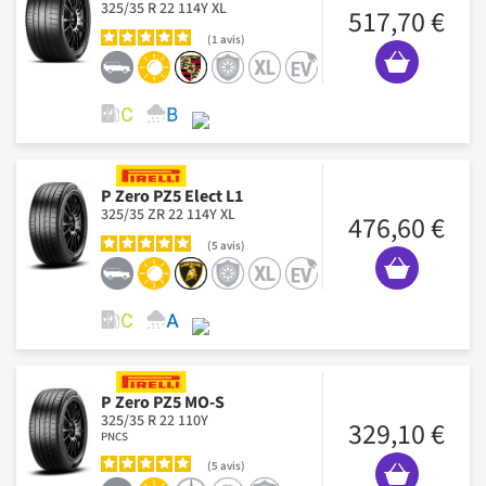
325/35 R 22 114Y XL
517,70 €
1
avis
P Zero PZ5 Elect L1
325/35 ZR 22 114Y XL
476,60 €
5
avis
P Zero PZ5 MO-S
325/35 R 22 110Y
329,10 €
PNCS
5
avis