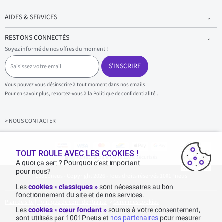
AIDES & SERVICES
RESTONS CONNECTÉS
Soyez informé de nos offres du moment !
S
a
S'INSCRIRE
i
s
Vous pouvez vous désinscrire à tout moment dans nos emails.
i
Pour en savoir plus, reportez-vous à la
Politique de confidentialité.
.
s
s
e
z
> NOUS CONTACTER
v
o
t
r
TOUT ROULE AVEC LES COOKIES !
Achats & paiements 100% sécurisés
e
A quoi ça sert ? Pourquoi c’est important
e
pour nous?
1001pneus - Copyright 2026 - Tous droits réservés 1001Pneus
m
a
Les
cookies « classiques »
sont nécessaires au bon
i
fonctionnement du site et de nos services.
l
Plan de site
|
Politique de confidentialité
|
>
Gérer mes cookies
Les
cookies « cœur fondant »
soumis à votre consentement,
sont utilisés par 1001Pneus et
nos partenaires
pour mesurer