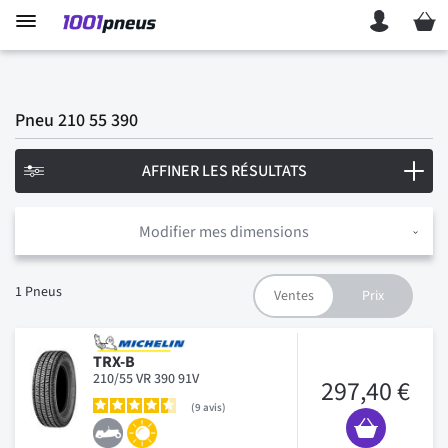
Mon p
Pneu 210 55 390
AFFINER LES RÉSULTATS
Modifier mes dimensions
1
Pneus
TRX-B
210/55 VR 390 91V
297,40 €
9
avis