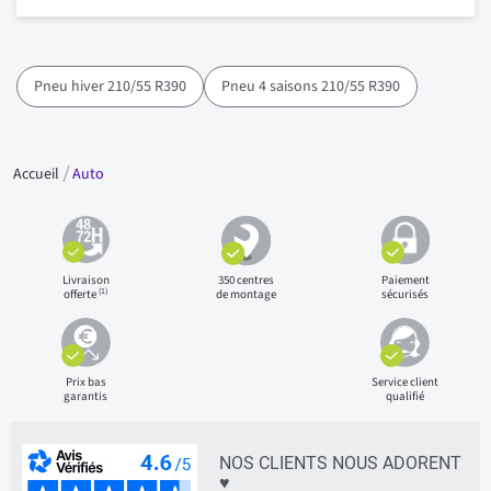
Pneu hiver 210/55 R390
Pneu 4 saisons 210/55 R390
Accueil
Auto
Livraison
350 centres
Paiement
(1)
offerte
de montage
sécurisés
Prix bas
Service client
garantis
qualifié
NOS CLIENTS NOUS ADORENT
♥