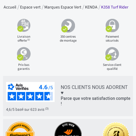
Accueil
Espace vert
Marques Espace Vert
KENDA
K358 Turf Rider
Livraison
350 centres
Paiement
(1)
offerte
de montage
sécurisés
Prix bas
Service client
garantis
qualifié
NOS CLIENTS NOUS ADORENT
♥
Parce que votre satisfaction compte
!
(3)
4,6/5 basé sur 623 avis