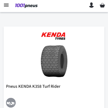
Mon p
Pneus KENDA K358 Turf Rider