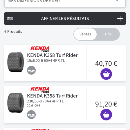
MES DIMENSIONS DE PNEU
AFFINER LES RÉSULTATS
6
Produits
KENDA K358 Turf Rider
15x6.00-6 60A4 4PR TL
40,70 €
KENDA K358 Turf Rider
230/60-8 78A4 4PR TL
91,20 €
20x8.00-8