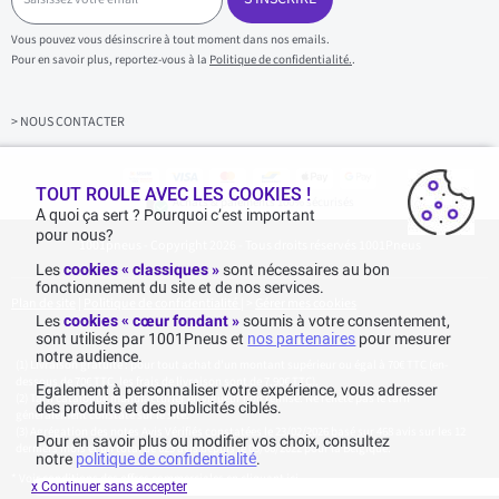
i
s
Vous pouvez vous désinscrire à tout moment dans nos emails.
i
Pour en savoir plus, reportez-vous à la
Politique de confidentialité.
.
s
s
e
z
> NOUS CONTACTER
v
o
t
r
TOUT ROULE AVEC LES COOKIES !
Achats & paiements 100% sécurisés
e
A quoi ça sert ? Pourquoi c’est important
e
pour nous?
1001pneus - Copyright 2026 - Tous droits réservés 1001Pneus
m
a
Les
cookies « classiques »
sont nécessaires au bon
i
fonctionnement du site et de nos services.
l
Plan de site
|
Politique de confidentialité
|
>
Gérer mes cookies
Les
cookies « cœur fondant »
soumis à votre consentement,
sont utilisés par 1001Pneus et
nos partenaires
pour mesurer
notre audience.
Livraison gratuite : pour tout achat d'un montant supérieur ou égal à 70€ TTC (en-
dessous de 70€ TTC, les frais de livraison sont de 7,90€ TTC).
Egalement à personnaliser votre expérience, vous adresser
Tarif catalogue manufacturier en vigueur non remisé. Ne reflète pas le tarif
des produits et des publicités ciblés.
généralement constaté sur le site.
Agrégation des notes Avis Vérifiés constatées le 23/02/2026 basé sur 468 avis sur les 12
Pour en savoir plus ou modifier vos choix, consultez
derniers mois et un total de 623 avis depuis le 03/06/2022 pour la Belgique.
notre
politique de confidentialité
.
* Voir conditions des offres commerciales en
cliquant ici
x Continuer sans accepter