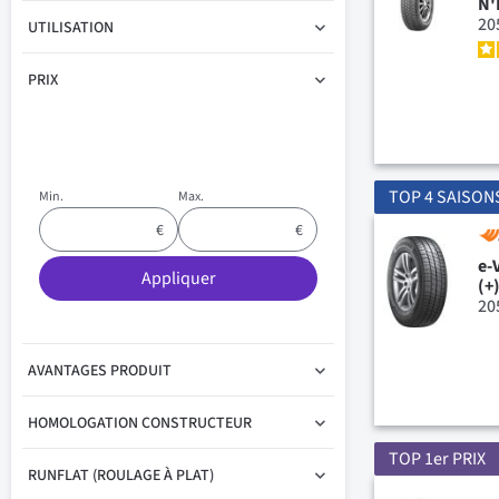
N'
20
UTILISATION
PRIX
TOP 4 SAISON
Min.
Max.
e-
Appliquer
(+
20
AVANTAGES PRODUIT
HOMOLOGATION CONSTRUCTEUR
TOP 1er PRIX
RUNFLAT (ROULAGE À PLAT)