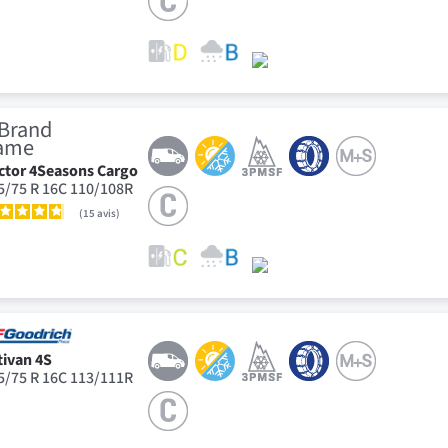
ctor 4Seasons Cargo
5/75 R 16C 110/108R
15
avis
tivan 4S
5/75 R 16C 113/111R