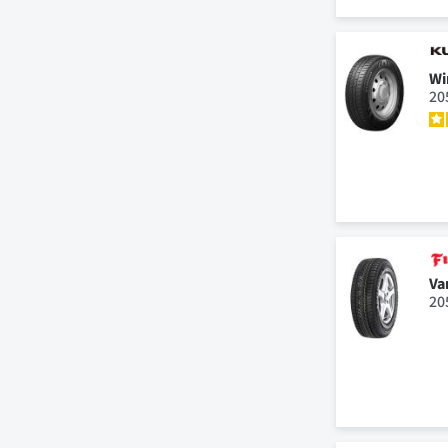
Wi
20
Va
20