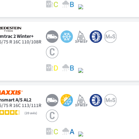
mtrac 2 Winter+
5/75 R 16C 110/108R
nsmart A/S AL2
5/75 R 16C 113/111R
20
avis