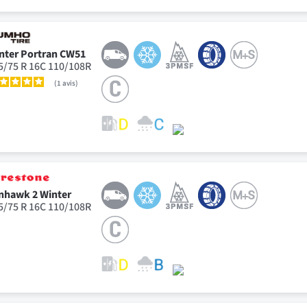
nter Portran CW51
5/75 R 16C 110/108R
1
avis
nhawk 2 Winter
5/75 R 16C 110/108R