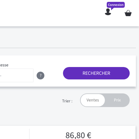
Connexion
Mon pan
tesse
RECHERCHER
?
Trier :
86,80 €