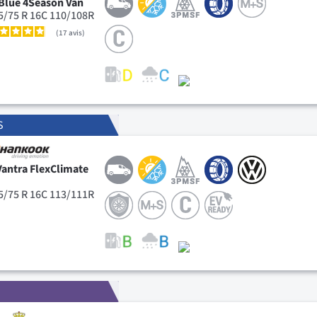
Blue 4Season Van
5/75 R 16C 110/108R
17
avis
S
Vantra FlexClimate
)
5/75 R 16C 113/111R