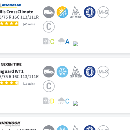
ilis CrossClimate
5/75 R 16C 113/111R
45
avis
nguard WT1
5/75 R 16C 113/111R
16
avis