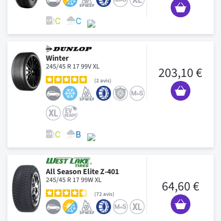
Winter
245/45 R 17 99V XL
203,10 €
2
avis
All Season Elite Z-401
245/45 R 17 99W XL
64,60 €
72
avis