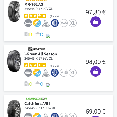
MR-762 AS
245/45 R 17 99V XL
97,80 €
1
avis
i-Green All Season
245/45 R 17 99V XL
98,00 €
1
avis
Catchfors A/S II
245/45 ZR 17 99W XL
69,00 €