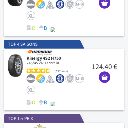
TOP 4 SAISONS
Kinergy 4S2 H750
245/45 ZR 17 99Y XL
124,40 €
532
avis
TOP 1er PRIX