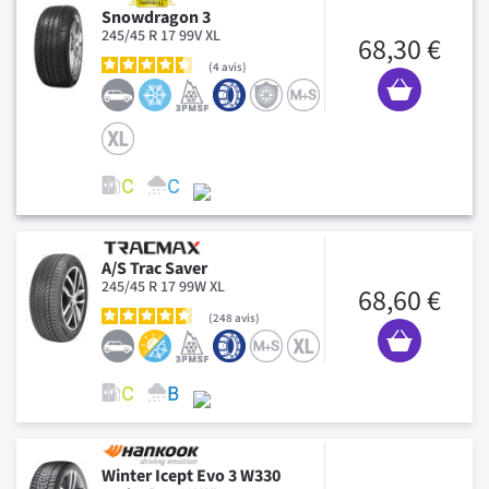
Snowdragon 3
245/45 R 17 99V XL
68,30 €
4
avis
A/S Trac Saver
245/45 R 17 99W XL
68,60 €
248
avis
Winter Icept Evo 3 W330