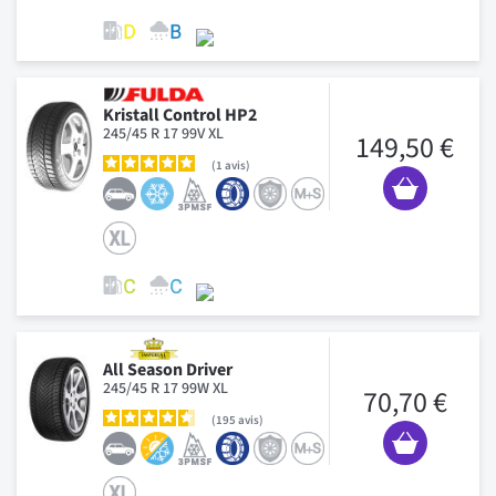
Kristall Control HP2
245/45 R 17 99V XL
149,50 €
1
avis
All Season Driver
245/45 R 17 99W XL
70,70 €
195
avis