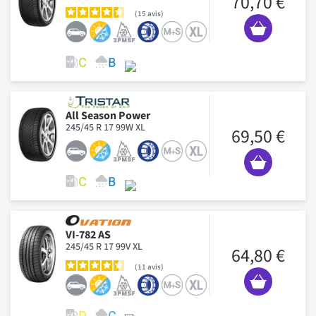
70,70 €
15
avis
All Season Power
245/45 R 17 99W XL
69,50 €
VI-782 AS
245/45 R 17 99V XL
64,80 €
11
avis