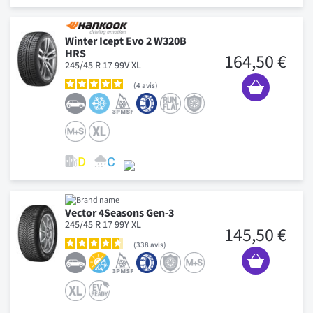
Winter Icept Evo 2 W320B
HRS
164,50 €
245/45 R 17 99V XL
4
avis
Vector 4Seasons Gen-3
245/45 R 17 99Y XL
145,50 €
338
avis