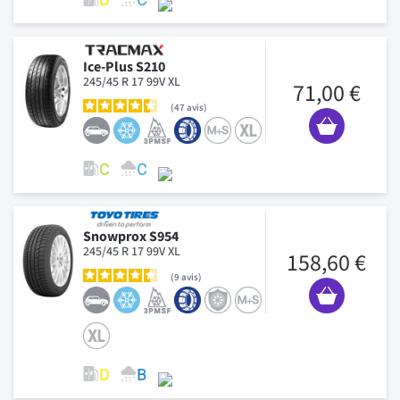
Ice-Plus S210
245/45 R 17 99V XL
71,00 €
47
avis
Snowprox S954
245/45 R 17 99V XL
158,60 €
9
avis