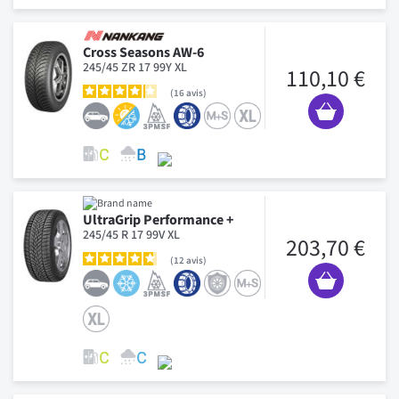
Cross Seasons AW-6
245/45 ZR 17 99Y XL
110,10 €
16
avis
UltraGrip Performance +
245/45 R 17 99V XL
203,70 €
12
avis