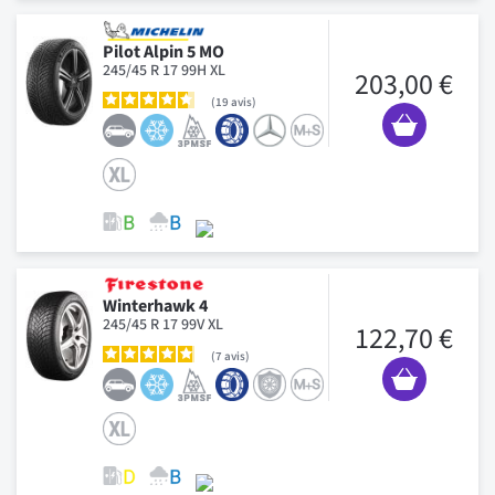
Pilot Alpin 5 MO
245/45 R 17 99H XL
203,00 €
19
avis
Winterhawk 4
245/45 R 17 99V XL
122,70 €
7
avis