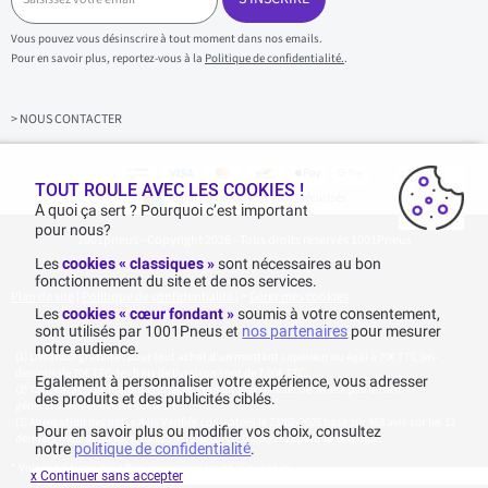
i
s
Vous pouvez vous désinscrire à tout moment dans nos emails.
i
Pour en savoir plus, reportez-vous à la
Politique de confidentialité.
.
s
s
e
z
> NOUS CONTACTER
v
o
t
r
TOUT ROULE AVEC LES COOKIES !
Achats & paiements 100% sécurisés
e
A quoi ça sert ? Pourquoi c’est important
e
pour nous?
1001pneus - Copyright 2026 - Tous droits réservés 1001Pneus
m
a
Les
cookies « classiques »
sont nécessaires au bon
i
fonctionnement du site et de nos services.
l
Plan de site
|
Politique de confidentialité
|
>
Gérer mes cookies
Les
cookies « cœur fondant »
soumis à votre consentement,
sont utilisés par 1001Pneus et
nos partenaires
pour mesurer
notre audience.
Livraison gratuite : pour tout achat d'un montant supérieur ou égal à 70€ TTC (en-
dessous de 70€ TTC, les frais de livraison sont de 7,90€ TTC).
Egalement à personnaliser votre expérience, vous adresser
Tarif catalogue manufacturier en vigueur non remisé. Ne reflète pas le tarif
des produits et des publicités ciblés.
généralement constaté sur le site.
Agrégation des notes Avis Vérifiés constatées le 23/02/2026 basé sur 468 avis sur les 12
Pour en savoir plus ou modifier vos choix, consultez
derniers mois et un total de 623 avis depuis le 03/06/2022 pour la Belgique.
notre
politique de confidentialité
.
* Voir conditions des offres commerciales en
cliquant ici
x Continuer sans accepter