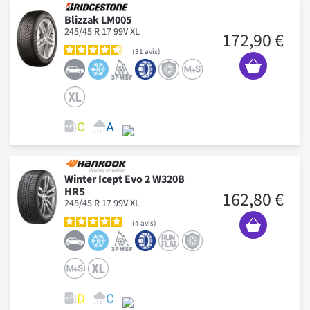
Blizzak LM005
245/45 R 17 99V XL
172,90 €
31
avis
Winter Icept Evo 2 W320B
HRS
162,80 €
245/45 R 17 99V XL
4
avis