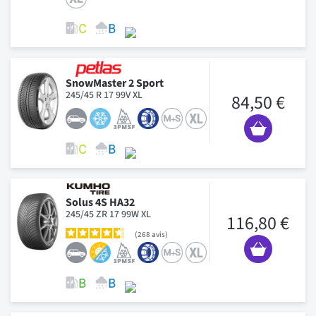
SnowMaster 2 Sport
245/45 R 17 99V XL
84,50 €
Solus 4S HA32
245/45 ZR 17 99W XL
116,80 €
268
avis