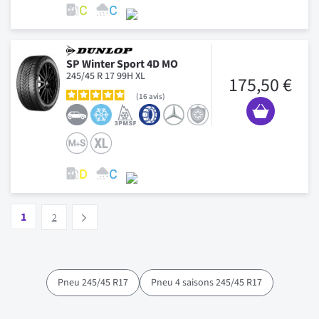
SP Winter Sport 4D MO
245/45 R 17 99H XL
175,50 €
16
avis
Page
Vous lisez actuellement la page
Page
1
Suivant
2
Pneu 245/45 R17
Pneu 4 saisons 245/45 R17