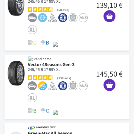
245/45 R 17 99V XL
139,10 €
50
avis
Vector 4Seasons Gen-3
245/45 R 17 99Y XL
145,50 €
338
avis
Green-Max All Season