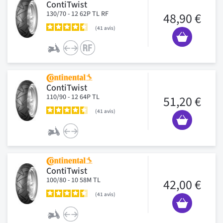
ContiTwist
130/70 - 12 62P TL RF
48,90 €
41
avis
ContiTwist
110/90 - 12 64P TL
51,20 €
41
avis
ContiTwist
100/80 - 10 58M TL
42,00 €
41
avis