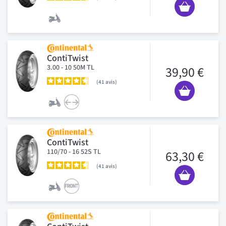
ContiTwist
3.00 - 10 50M TL
39,90 €
41
avis
ContiTwist
110/70 - 16 52S TL
63,30 €
41
avis