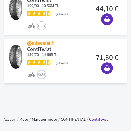
ContiTwist
100/90 - 10 56M TL
44,10 €
41
avis
ContiTwist
150/70 - 14 66S TL
71,80 €
41
avis
Accueil
Moto
Marques moto
CONTINENTAL
ContiTwist