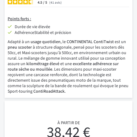
4.5
/
41
avis
Points forts :
Durée de vie élevée
AdhérenceStabilité et précision
Adapté à un
usage quotidien
, le
CONTINENTAL ContiTwist
est un
pneu scooter
à structure diagonale, pensé pour les scooters dès
50cc, et Maxi-scooters jusqu'à 500cc, en environnement urbain ou
rural. Le mélange de gomme innovant utilisé pour sa conception
assure un
kilométrage élevé
et une
excellente adhérence sur
route sèche ou mouillée
. Les dimensions pour maxi-scooter
reçoivent une carcasse renforcée, dont la technologie est
directement issue des pneumatiques moto de la marque, tout
comme la sculpture de la bande de roulement qui évoque le pneu
Sport-touring
ContiRoadAttack.
À PARTIR DE
38,42 €