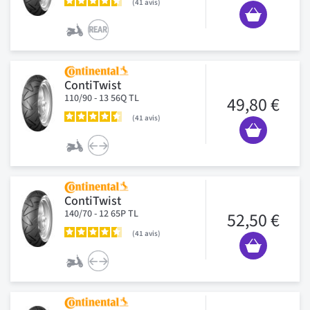
41
avis
ContiTwist
110/90 - 13 56Q TL
49,80 €
41
avis
ContiTwist
140/70 - 12 65P TL
52,50 €
41
avis