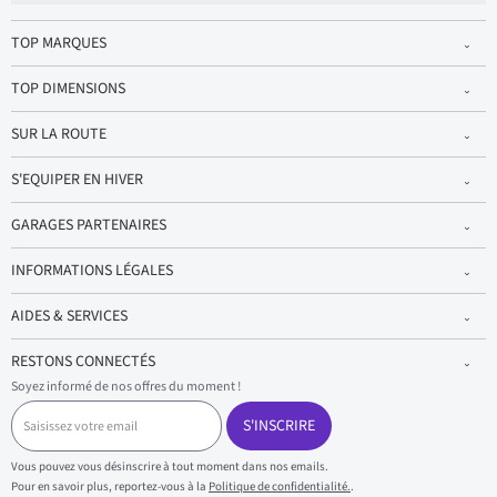
TOP MARQUES
TOP DIMENSIONS
SUR LA ROUTE
S'EQUIPER EN HIVER
GARAGES PARTENAIRES
INFORMATIONS LÉGALES
AIDES & SERVICES
RESTONS CONNECTÉS
Soyez informé de nos offres du moment !
S
a
S'INSCRIRE
i
s
Vous pouvez vous désinscrire à tout moment dans nos emails.
i
Pour en savoir plus, reportez-vous à la
Politique de confidentialité.
.