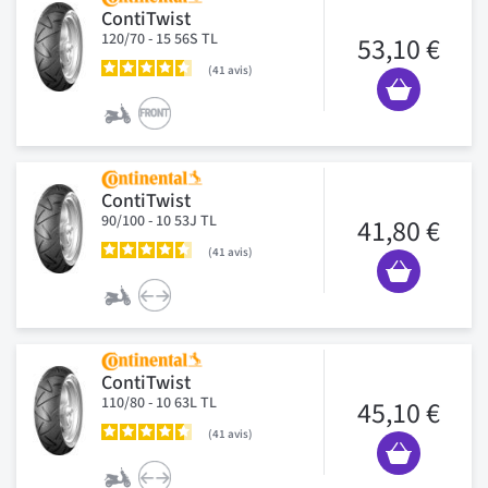
ContiTwist
120/70 - 15 56S TL
53,10 €
41
avis
ContiTwist
90/100 - 10 53J TL
41,80 €
41
avis
ContiTwist
110/80 - 10 63L TL
45,10 €
41
avis