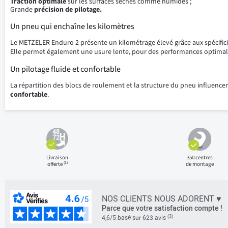
Traction optimale
sur les surfaces sèches comme humides ;
Grande
précision de pilotage.
Un pneu qui enchaîne les kilomètres
Le METZELER Enduro 2 présente un kilométrage élevé grâce aux spécific
Elle permet également une usure lente, pour des performances optimal
Un pilotage fluide et confortable
La répartition des blocs de roulement et la structure du pneu influen
confortable
.
Livraison
350 centres
(1)
offerte
de montage
NOS CLIENTS NOUS ADORENT ♥
Parce que votre satisfaction compte !
(3)
4,6/5 basé sur 623 avis