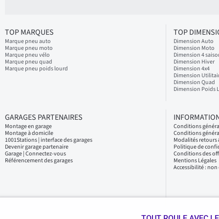
TOP MARQUES
TOP DIMENS
Marque pneu auto
Dimension Auto
Marque pneu moto
Dimension Moto
Marque pneu vélo
Dimension 4 saiso
Marque pneu quad
Dimension Hiver
Marque pneu poids lourd
Dimension 4x4
Dimension Utilitai
Dimension Quad
Dimension Poids 
GARAGES PARTENAIRES
INFORMATION
Montage en garage
Conditions génér
Montage à domicile
Conditions généra
1001Stations | interface des garages
Modalités retour
Devenir garage partenaire
Politique de confi
Garage | Connectez-vous
Conditions des of
Référencement des garages
Mentions Légales
Accessibilité : no
TOUT ROULE AVEC LE