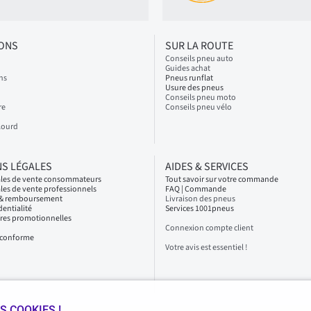
IONS
SUR LA ROUTE
Conseils pneu auto
Guides achat
ns
Pneus runflat
Usure des pneus
Conseils pneu moto
re
Conseils pneu vélo
Lourd
S LÉGALES
AIDES & SERVICES
ales de vente consommateurs
Tout savoir sur votre commande
les de vente professionnels
FAQ | Commande
s & remboursement
Livraison des pneus
dentialité
Services 1001pneus
fres promotionnelles
Connexion compte client
n conforme
Votre avis est essentiel !
S COOKIES !