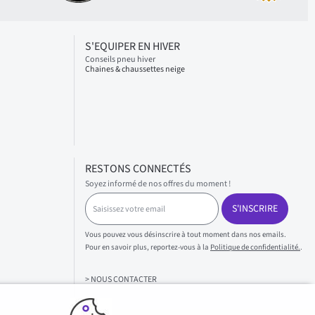
S'EQUIPER EN HIVER
Conseils pneu hiver
Chaines & chaussettes neige
RESTONS CONNECTÉS
Soyez informé de nos offres du moment !
S
S'INSCRIRE
a
i
s
Vous pouvez vous désinscrire à tout moment dans nos emails.
i
Pour en savoir plus, reportez-vous à la
Politique de confidentialité.
.
s
s
> NOUS CONTACTER
e
z
v