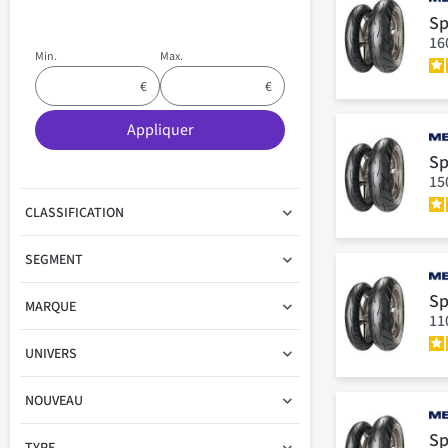
Sp
16
Min.
Max.
Appliquer
Sp
15
CLASSIFICATION
SEGMENT
Sp
MARQUE
11
UNIVERS
NOUVEAU
Sp