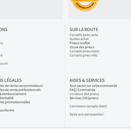
IONS
SUR LA ROUTE
Conseils pneu auto
Guides achat
ns
Pneus runflat
Usure des pneus
Conseils pneu moto
re
Conseils pneu vélo
Lourd
S LÉGALES
AIDES & SERVICES
ales de vente consommateurs
Tout savoir sur votre commande
les de vente professionnels
FAQ | Commande
s & remboursement
Livraison des pneus
dentialité
Services 1001pneus
fres promotionnelles
Connexion compte client
n conforme
Votre avis est essentiel !