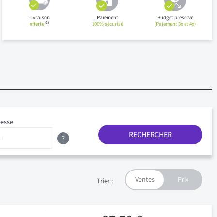
Livraison
Paiement
Budget préservé
(1)
offerte
100% sécurisé
(Paiement 3x et 4x)
tesse
RECHERCHER
?
Trier :