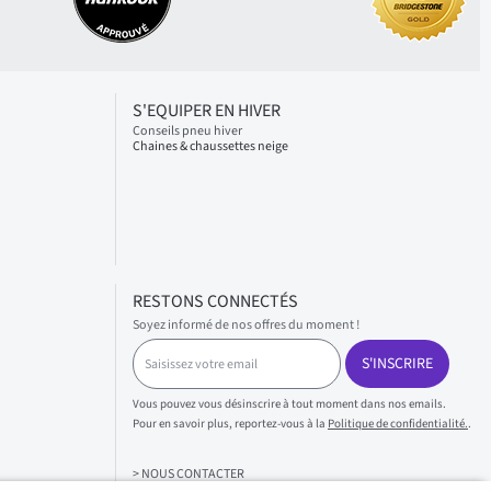
S'EQUIPER EN HIVER
Conseils pneu hiver
Chaines & chaussettes neige
RESTONS CONNECTÉS
Soyez informé de nos offres du moment !
S
S'INSCRIRE
a
i
s
Vous pouvez vous désinscrire à tout moment dans nos emails.
i
Pour en savoir plus, reportez-vous à la
Politique de confidentialité.
.
s
s
> NOUS CONTACTER
e