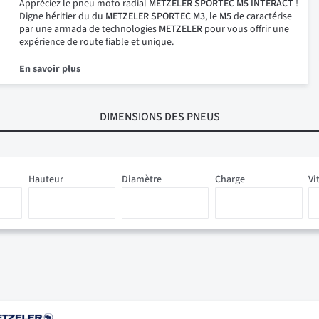
Appréciez le pneu moto radial
METZELER SPORTEC M5 INTERACT
!
Digne héritier du du
METZELER SPORTEC M3
, le
M5
de caractérise
par une armada de technologies
METZELER
pour vous offrir une
expérience de route fiable et unique.
En savoir plus
DIMENSIONS
DES PNEUS
Hauteur
Diamètre
Charge
Vi