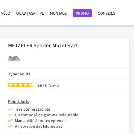
 VÉLO
QUAD | AGRI | PL
MONTAGE
PROMO
CONSEILS
METZELER Sportec M5 Interact
Type
: Route
4.9
/
8
avis
Points forts
Très bonne stabilité
Un composé de gomme redoutable
Maniabilité à toutes épreuves
A l'épreuve des kilomètres