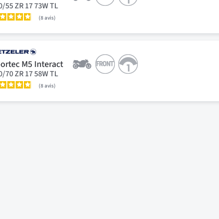
0/55 ZR 17 73W TL
8
avis
ortec M5 Interact
0/70 ZR 17 58W TL
8
avis