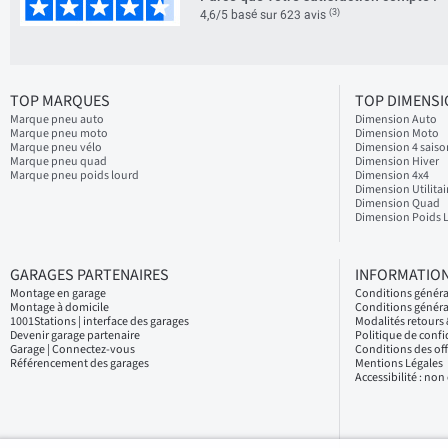
(3)
4,6/5 basé sur 623 avis
TOP MARQUES
TOP DIMENS
Marque pneu auto
Dimension Auto
Marque pneu moto
Dimension Moto
Marque pneu vélo
Dimension 4 saiso
Marque pneu quad
Dimension Hiver
Marque pneu poids lourd
Dimension 4x4
Dimension Utilitai
Dimension Quad
Dimension Poids 
GARAGES PARTENAIRES
INFORMATION
Montage en garage
Conditions génér
Montage à domicile
Conditions généra
1001Stations | interface des garages
Modalités retour
Devenir garage partenaire
Politique de confi
Garage | Connectez-vous
Conditions des of
Référencement des garages
Mentions Légales
Accessibilité : no