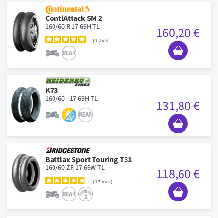
ContiAttack SM 2
160/60 R 17 69H TL
160,20 €
1
avis
K73
160/60 - 17 69H TL
131,80 €
Battlax Sport Touring T31
160/60 ZR 17 69W TL
118,60 €
17
avis