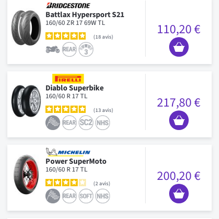
Battlax Hypersport S21
160/60 ZR 17 69W TL
110,20 €
18
avis
Diablo Superbike
160/60 R 17 TL
217,80 €
13
avis
Power SuperMoto
160/60 R 17 TL
200,20 €
2
avis