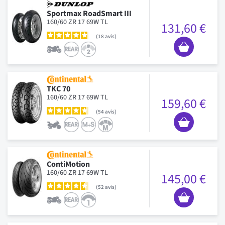
Sportmax RoadSmart III
160/60 ZR 17 69W TL
131,60 €
18
avis
TKC 70
160/60 ZR 17 69W TL
159,60 €
54
avis
ContiMotion
160/60 ZR 17 69W TL
145,00 €
52
avis