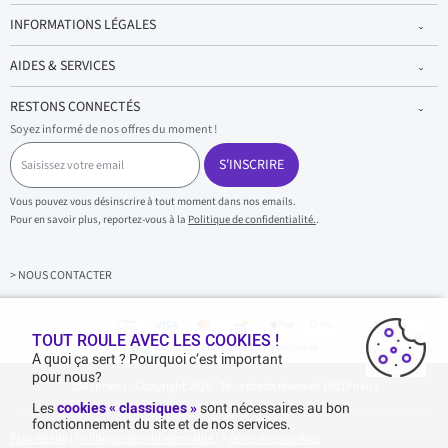
INFORMATIONS LÉGALES
AIDES & SERVICES
RESTONS CONNECTÉS
Soyez informé de nos offres du moment !
S
a
S'INSCRIRE
i
s
Vous pouvez vous désinscrire à tout moment dans nos emails.
i
Pour en savoir plus, reportez-vous à la
Politique de confidentialité.
.
s
s
e
z
> NOUS CONTACTER
v
o
t
r
TOUT ROULE AVEC LES COOKIES !
Achats & paiements 100% sécurisés
e
A quoi ça sert ? Pourquoi c’est important
e
pour nous?
1001pneus - Copyright 2026 - Tous droits réservés 1001Pneus
m
a
Les
cookies « classiques »
sont nécessaires au bon
i
fonctionnement du site et de nos services.
l
Plan de site
|
Politique de confidentialité
|
>
Gérer mes cookies