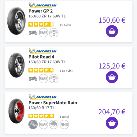
Power GP 2
160/60 ZR 17 69W TL
150,60 €
10
avis
Pilot Road 4
160/60 ZR 17 69W TL
125,20 €
118
avis
Power SuperMoto Rain
160/60 R 17 TL
204,70 €
1
avis