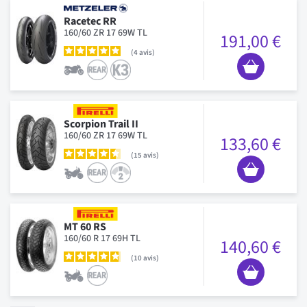
Racetec RR
160/60 ZR 17 69W TL
191,00 €
4
avis
Scorpion Trail II
160/60 ZR 17 69W TL
133,60 €
15
avis
MT 60 RS
160/60 R 17 69H TL
140,60 €
10
avis