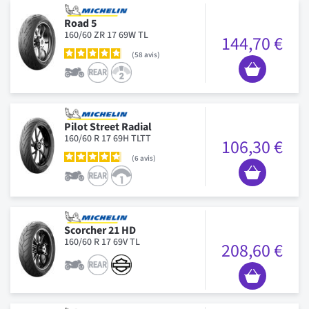
Road 5
160/60 ZR 17 69W TL
144,70 €
58
avis
Pilot Street Radial
160/60 R 17 69H TLTT
106,30 €
6
avis
Scorcher 21 HD
160/60 R 17 69V TL
208,60 €