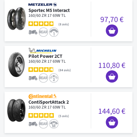
Sportec M5 Interact
160/60 ZR 17 69W TL
97,70 €
8
avis
Pilot Power 2CT
160/60 ZR 17 69W TL
110,80 €
84
avis
ContiSportAttack 2
160/60 ZR 17 69W TL
144,60 €
5
avis