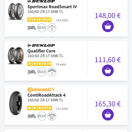
Sportmax RoadSmart IV
160/60 ZR 17 69W TL
148,00 €
13
avis
Qualifier Core
160/60 ZR 17 69W TL
111,60 €
8
avis
ContiRoadAttack 4
160/60 ZR 17 69W TL
165,30 €
11
avis