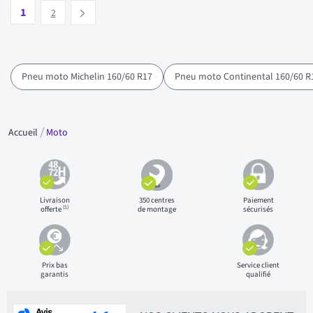
Page
Vous lisez actuellement la page
Page
1
Suivant
2
Pneu moto Michelin 160/60 R17
Pneu moto Continental 160/60 R
Accueil
Moto
Livraison
350 centres
Paiement
(1)
offerte
de montage
sécurisés
Prix bas
Service client
garantis
qualifié