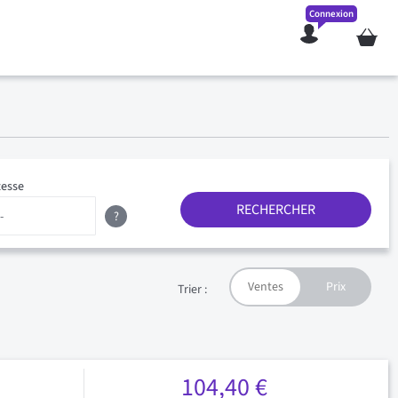
Connexion
Mon pan
tesse
RECHERCHER
?
Trier :
104,40 €