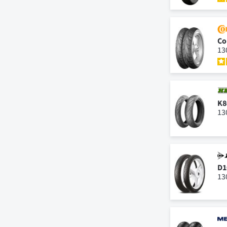
Co
13
K8
13
D1
13