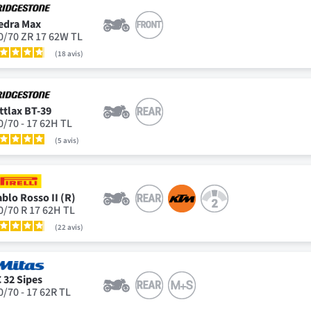
edra Max
0/70 ZR 17 62W TL
18
avis
ttlax BT-39
0/70 - 17 62H TL
5
avis
ablo Rosso II (R)
0/70 R 17 62H TL
22
avis
 32 Sipes
0/70 - 17 62R TL