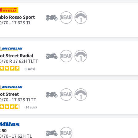
ablo Rosso Sport
0/70 - 17 62S TL
lot Street Radial
0/70 R 17 62H TLTT
6
avis
lot Street
0/70 - 17 62S TLTT
16
avis
 50
0/70 - 17 62H TL