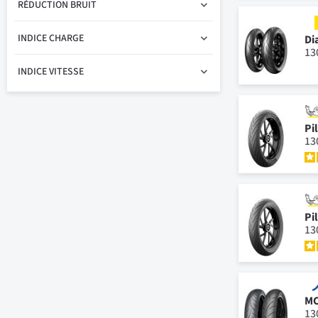
RÉDUCTION BRUIT
INDICE CHARGE
Di
13
INDICE VITESSE
Pi
13
Pi
13
MC
13