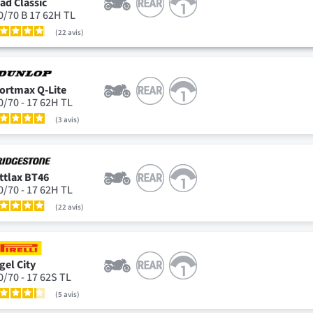
ad Classic
0/70 B 17 62H TL
22
avis
ortmax Q-Lite
0/70 - 17 62H TL
3
avis
ttlax BT46
0/70 - 17 62H TL
22
avis
gel City
0/70 - 17 62S TL
5
avis