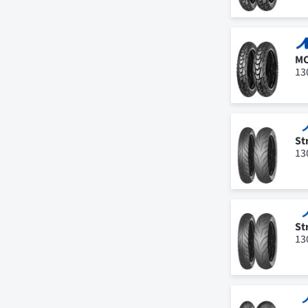
MC
13
St
13
St
13