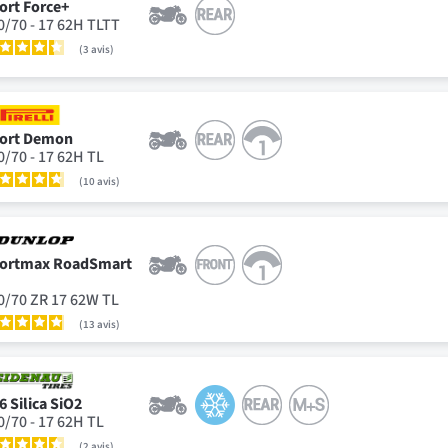
ort Force+
0/70 - 17 62H TLTT
3
avis
ort Demon
0/70 - 17 62H TL
10
avis
ortmax RoadSmart
0/70 ZR 17 62W TL
13
avis
6 Silica SiO2
0/70 - 17 62H TL
2
avis