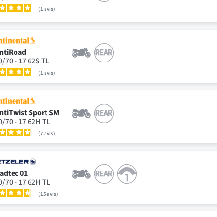
1
avis
ntiRoad
0/70 - 17 62S TL
1
avis
ntiTwist Sport SM
0/70 - 17 62H TL
7
avis
adtec 01
0/70 - 17 62H TL
15
avis