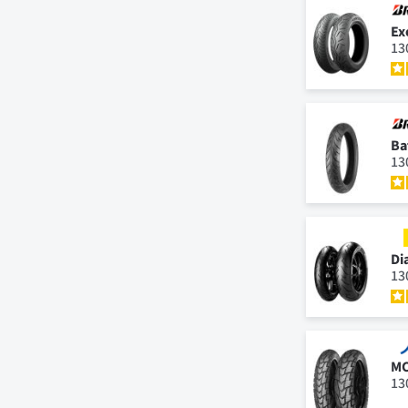
Ex
13
Ba
13
Di
13
MC
13