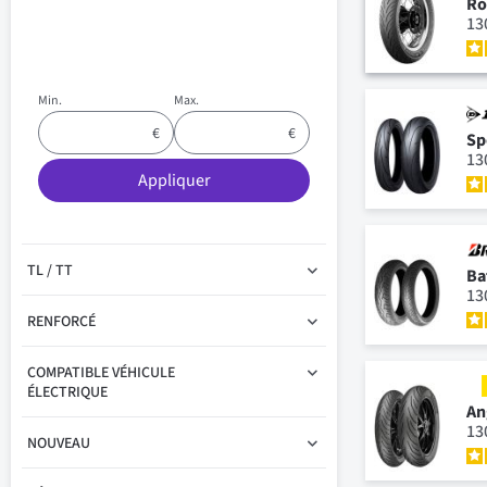
Ro
13
Min.
Max.
Sp
13
Appliquer
TL / TT
Ba
13
RENFORCÉ
COMPATIBLE VÉHICULE
ÉLECTRIQUE
An
13
NOUVEAU