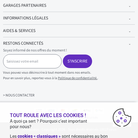
GARAGES PARTENAIRES
INFORMATIONS LÉGALES
AIDES & SERVICES
RESTONS CONNECTÉS
Soyez informé de nos offres du moment !
S
a
S'INSCRIRE
i
s
Vous pouvez vous désinscrire à tout moment dans nos emails.
i
Pour en savoir plus, reportez-vous à la
Politique de confidentialité.
.
s
s
e
z
> NOUS CONTACTER
v
o
t
r
TOUT ROULE AVEC LES COOKIES !
Achats & paiements 100% sécurisés
e
A quoi ça sert ? Pourquoi c’est important
e
pour nous?
1001pneus - Copyright 2026 - Tous droits réservés 1001Pneus
m
a
Les
cookies « classiques »
sont nécessaires au bon