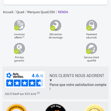
Accueil
Quad
Marques Quad/SSV
KENDA
Livraison
350 centres
Paiement
(1)
offerte
de montage
sécurisés
Prix bas
Service client
garantis
qualifié
NOS CLIENTS NOUS ADORENT
♥
Parce que votre satisfaction compte
!
(3)
4,6/5 basé sur 623 avis