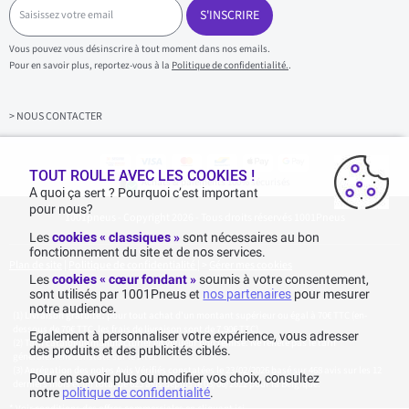
S
a
S'INSCRIRE
i
s
Vous pouvez vous désinscrire à tout moment dans nos emails.
i
Pour en savoir plus, reportez-vous à la
Politique de confidentialité.
.
s
s
e
z
> NOUS CONTACTER
v
o
t
r
TOUT ROULE AVEC LES COOKIES !
Achats & paiements 100% sécurisés
e
A quoi ça sert ? Pourquoi c’est important
e
pour nous?
1001pneus - Copyright 2026 - Tous droits réservés 1001Pneus
m
a
Les
cookies « classiques »
sont nécessaires au bon
i
fonctionnement du site et de nos services.
l
Plan de site
|
Politique de confidentialité
|
>
Gérer mes cookies
Les
cookies « cœur fondant »
soumis à votre consentement,
sont utilisés par 1001Pneus et
nos partenaires
pour mesurer
notre audience.
Livraison gratuite : pour tout achat d'un montant supérieur ou égal à 70€ TTC (en-
dessous de 70€ TTC, les frais de livraison sont de 7,90€ TTC).
Egalement à personnaliser votre expérience, vous adresser
Tarif catalogue manufacturier en vigueur non remisé. Ne reflète pas le tarif
des produits et des publicités ciblés.
généralement constaté sur le site.
Agrégation des notes Avis Vérifiés constatées le 23/02/2026 basé sur 468 avis sur les 12
Pour en savoir plus ou modifier vos choix, consultez
derniers mois et un total de 623 avis depuis le 03/06/2022 pour la Belgique.
notre
politique de confidentialité
.
* Voir conditions des offres commerciales en
cliquant ici