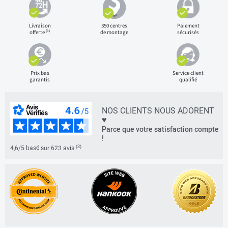
Livraison
350 centres
Paiement
(1)
offerte
de montage
sécurisés
Prix bas
Service client
garantis
qualifié
NOS CLIENTS NOUS ADORENT
♥
Parce que votre satisfaction compte
!
(3)
4,6/5 basé sur 623 avis