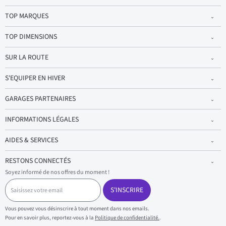
TOP MARQUES
TOP DIMENSIONS
SUR LA ROUTE
S'EQUIPER EN HIVER
GARAGES PARTENAIRES
INFORMATIONS LÉGALES
AIDES & SERVICES
RESTONS CONNECTÉS
Soyez informé de nos offres du moment !
S
a
S'INSCRIRE
i
s
Vous pouvez vous désinscrire à tout moment dans nos emails.
i
Pour en savoir plus, reportez-vous à la
Politique de confidentialité.
.
s