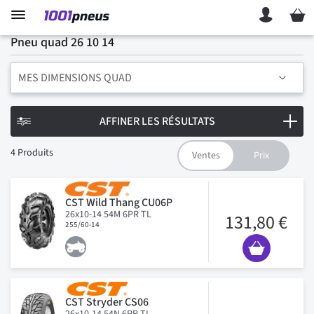
Mon p
Pneu quad 26 10 14
MES DIMENSIONS QUAD
AFFINER LES RÉSULTATS
4
Produits
CST Wild Thang CU06P
26x10-14 54M 6PR TL
131,80 €
255/60-14
CST Stryder CS06
26x10-14 54N 6PR TL