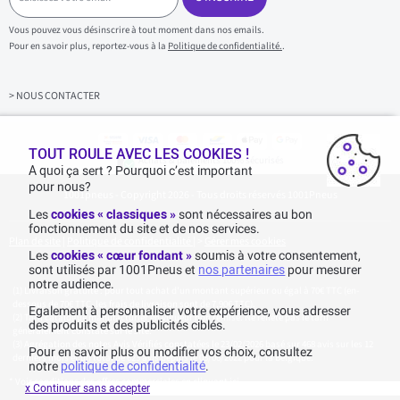
i
s
Vous pouvez vous désinscrire à tout moment dans nos emails.
i
Pour en savoir plus, reportez-vous à la
Politique de confidentialité.
.
s
s
e
z
> NOUS CONTACTER
v
o
t
r
TOUT ROULE AVEC LES COOKIES !
Achats & paiements 100% sécurisés
e
A quoi ça sert ? Pourquoi c’est important
e
pour nous?
1001pneus - Copyright 2026 - Tous droits réservés 1001Pneus
m
a
Les
cookies « classiques »
sont nécessaires au bon
i
fonctionnement du site et de nos services.
l
Plan de site
|
Politique de confidentialité
|
>
Gérer mes cookies
Les
cookies « cœur fondant »
soumis à votre consentement,
sont utilisés par 1001Pneus et
nos partenaires
pour mesurer
notre audience.
Livraison gratuite : pour tout achat d'un montant supérieur ou égal à 70€ TTC (en-
dessous de 70€ TTC, les frais de livraison sont de 7,90€ TTC).
Egalement à personnaliser votre expérience, vous adresser
Tarif catalogue manufacturier en vigueur non remisé. Ne reflète pas le tarif
des produits et des publicités ciblés.
généralement constaté sur le site.
Agrégation des notes Avis Vérifiés constatées le 23/02/2026 basé sur 468 avis sur les 12
Pour en savoir plus ou modifier vos choix, consultez
derniers mois et un total de 623 avis depuis le 03/06/2022 pour la Belgique.
notre
politique de confidentialité
.
* Voir conditions des offres commerciales en
cliquant ici
x Continuer sans accepter