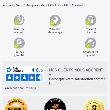
Accueil
Vélo
Marques vélo
CONTINENTAL
Contact
Livraison
350 centres
Paiement
(1)
offerte
de montage
sécurisés
Prix bas
Service client
garantis
qualifié
NOS CLIENTS NOUS ADORENT
♥
Parce que votre satisfaction compte
!
(3)
4,6/5 basé sur 623 avis