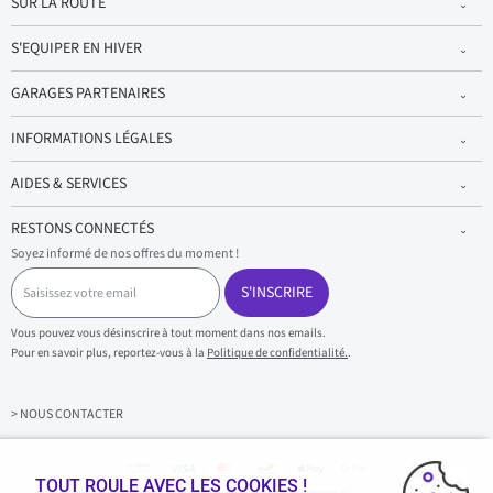
SUR LA ROUTE
S'EQUIPER EN HIVER
GARAGES PARTENAIRES
INFORMATIONS LÉGALES
AIDES & SERVICES
RESTONS CONNECTÉS
Soyez informé de nos offres du moment !
S
a
S'INSCRIRE
i
s
Vous pouvez vous désinscrire à tout moment dans nos emails.
i
Pour en savoir plus, reportez-vous à la
Politique de confidentialité.
.
s
s
e
z
> NOUS CONTACTER
v
o
t
r
TOUT ROULE AVEC LES COOKIES !