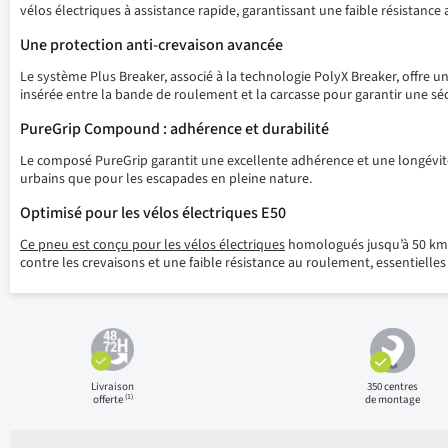
vélos électriques à assistance rapide, garantissant une faible résistanc
Une protection anti-crevaison avancée
Le système Plus Breaker, associé à la technologie PolyX Breaker, offre 
insérée entre la bande de roulement et la carcasse pour garantir une sé
PureGrip Compound : adhérence et durabilité
Le composé PureGrip garantit une excellente adhérence et une longévité 
urbains que pour les escapades en pleine nature.
Optimisé pour les vélos électriques E50
Ce pneu est conçu pour les vélos électriques
homologués jusqu’à 50 km/h,
contre les crevaisons et une faible résistance au roulement, essentielles
Livraison
350 centres
(1)
offerte
de montage