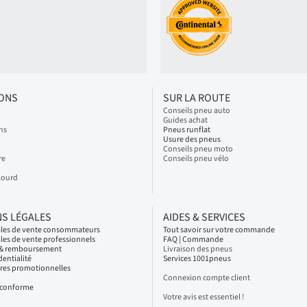
IONS
SUR LA ROUTE
Conseils pneu auto
Guides achat
ns
Pneus runflat
Usure des pneus
Conseils pneu moto
re
Conseils pneu vélo
Lourd
S LÉGALES
AIDES & SERVICES
ales de vente consommateurs
Tout savoir sur votre commande
les de vente professionnels
FAQ | Commande
s & remboursement
Livraison des pneus
dentialité
Services 1001pneus
fres promotionnelles
Connexion compte client
n conforme
Votre avis est essentiel !