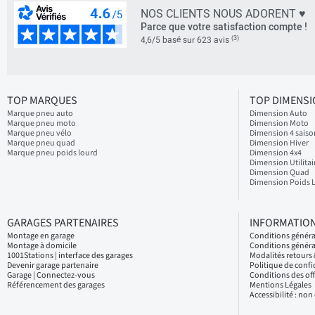
NOS CLIENTS NOUS ADORENT ♥
Parce que votre satisfaction compte !
(3)
4,6/5 basé sur 623 avis
TOP MARQUES
TOP DIMENS
Marque pneu auto
Dimension Auto
Marque pneu moto
Dimension Moto
Marque pneu vélo
Dimension 4 saiso
Marque pneu quad
Dimension Hiver
Marque pneu poids lourd
Dimension 4x4
Dimension Utilitai
Dimension Quad
Dimension Poids 
GARAGES PARTENAIRES
INFORMATION
Montage en garage
Conditions génér
Montage à domicile
Conditions généra
1001Stations | interface des garages
Modalités retour
Devenir garage partenaire
Politique de confi
Garage | Connectez-vous
Conditions des of
Référencement des garages
Mentions Légales
Accessibilité : no