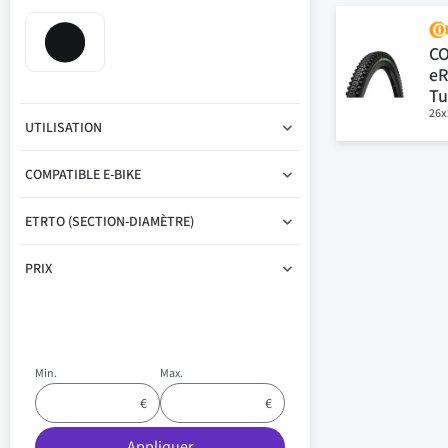
C
eR
Tu
26x
UTILISATION
COMPATIBLE E-BIKE
ETRTO (SECTION-DIAMÈTRE)
PRIX
Min.
Max.
Appliquer