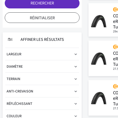
RECHERCHER
C
RÉINITIALISER
eR
Tu
29x
AFFINER LES RÉSULTATS
C
LARGEUR
eR
Tu
DIAMÈTRE
27.
TERRAIN
ANTI-CREVAISON
C
eR
Tu
RÉFLÉCHISSANT
27.
COULEUR