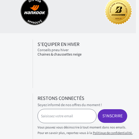
S'EQUIPER EN HIVER
Conseils pneu hiver
Chaines & chaussettes neige
RESTONS CONNECTÉS
Soyez informé de nos offres du moment !
S
S'INSCRIRE
a
i
s
Vous pouvez vous désinscrire à tout moment dans nos emails.
i
Pour en savoir plus, reportez-vous à la
Politique de confidentialité.
.