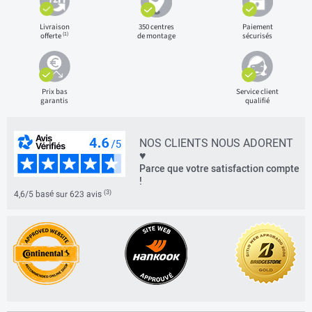
Livraison
350 centres
Paiement
(1)
offerte
de montage
sécurisés
Prix bas
Service client
garantis
qualifié
NOS CLIENTS NOUS ADORENT
♥
Parce que votre satisfaction compte
!
(3)
4,6/5 basé sur 623 avis