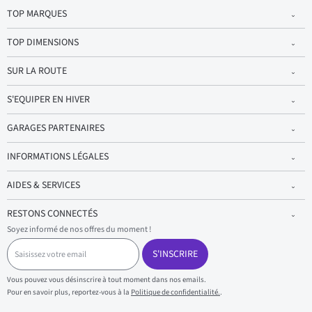
TOP MARQUES
TOP DIMENSIONS
SUR LA ROUTE
S'EQUIPER EN HIVER
GARAGES PARTENAIRES
INFORMATIONS LÉGALES
AIDES & SERVICES
RESTONS CONNECTÉS
Soyez informé de nos offres du moment !
S
a
S'INSCRIRE
i
s
Vous pouvez vous désinscrire à tout moment dans nos emails.
i
Pour en savoir plus, reportez-vous à la
Politique de confidentialité.
.
s
s