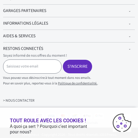
GARAGES PARTENAIRES
INFORMATIONS LÉGALES
AIDES & SERVICES
RESTONS CONNECTÉS
Soyez informé de nos offres du moment !
S
a
S'INSCRIRE
i
s
Vous pouvez vous désinscrire à tout moment dans nos emails.
i
Pour en savoir plus, reportez-vous à la
Politique de confidentialité.
.
s
s
e
z
> NOUS CONTACTER
v
o
t
r
TOUT ROULE AVEC LES COOKIES !
Achats & paiements 100% sécurisés
e
A quoi ça sert ? Pourquoi c’est important
e
pour nous?
1001pneus - Copyright 2026 - Tous droits réservés 1001Pneus
m