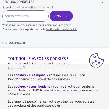
RESTONS CONNECTÉS
Soyez informé de nos offres du moment !
S
a
S'INSCRIRE
i
s
Vous pouvez vous désinscrire à tout moment dans nos emails.
i
Pour en savoir plus, reportez-vous à la
Politique de confidentialité.
.
s
s
e
z
> NOUS CONTACTER
v
o
t
r
TOUT ROULE AVEC LES COOKIES !
Achats & paiements 100% sécurisés
e
A quoi ça sert ? Pourquoi c’est important
e
pour nous?
1001pneus - Copyright 2026 - Tous droits réservés 1001Pneus
m
a
Les
cookies « classiques »
sont nécessaires au bon
i
fonctionnement du site et de nos services.
l
Plan de site
|
Politique de confidentialité
|
>
Gérer mes cookies
Les
cookies « cœur fondant »
soumis à votre consentement,
sont utilisés par 1001Pneus et
nos partenaires
pour mesurer
notre audience.
Livraison gratuite : pour tout achat d'un montant supérieur ou égal à 70€ TTC (en-
dessous de 70€ TTC, les frais de livraison sont de 7,90€ TTC).
Egalement à personnaliser votre expérience, vous adresser
Tarif catalogue manufacturier en vigueur non remisé. Ne reflète pas le tarif
des produits et des publicités ciblés.
généralement constaté sur le site.