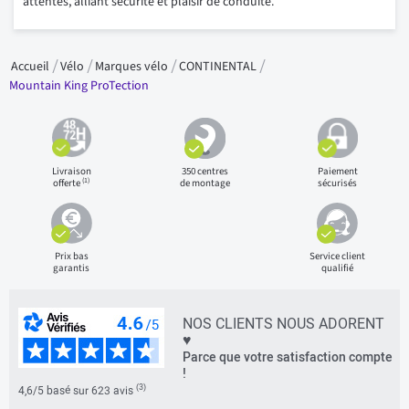
attentes, alliant sécurité et plaisir de conduite.
Accueil
Vélo
Marques vélo
CONTINENTAL
Mountain King ProTection
Livraison
350 centres
Paiement
(1)
offerte
de montage
sécurisés
Prix bas
Service client
garantis
qualifié
NOS CLIENTS NOUS ADORENT
♥
Parce que votre satisfaction compte
!
(3)
4,6/5 basé sur 623 avis