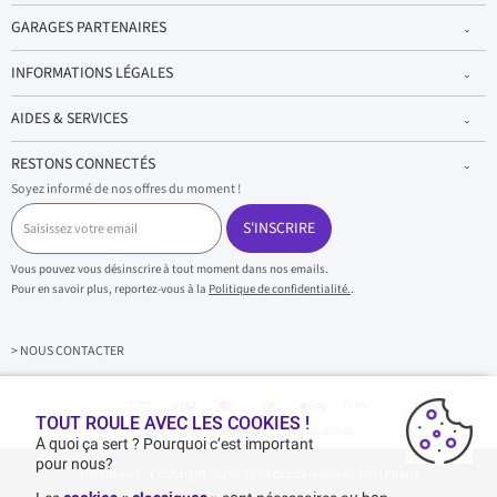
GARAGES PARTENAIRES
INFORMATIONS LÉGALES
AIDES & SERVICES
RESTONS CONNECTÉS
Soyez informé de nos offres du moment !
S
a
S'INSCRIRE
i
s
Vous pouvez vous désinscrire à tout moment dans nos emails.
i
Pour en savoir plus, reportez-vous à la
Politique de confidentialité.
.
s
s
e
z
> NOUS CONTACTER
v
o
t
r
TOUT ROULE AVEC LES COOKIES !
Achats & paiements 100% sécurisés
e
A quoi ça sert ? Pourquoi c’est important
e
pour nous?
1001pneus - Copyright 2026 - Tous droits réservés 1001Pneus
m
a