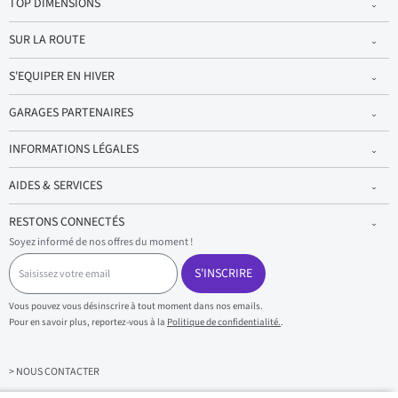
TOP DIMENSIONS
SUR LA ROUTE
S'EQUIPER EN HIVER
GARAGES PARTENAIRES
INFORMATIONS LÉGALES
AIDES & SERVICES
RESTONS CONNECTÉS
Soyez informé de nos offres du moment !
S
a
S'INSCRIRE
i
s
Vous pouvez vous désinscrire à tout moment dans nos emails.
i
Pour en savoir plus, reportez-vous à la
Politique de confidentialité.
.
s
s
e
z
> NOUS CONTACTER
v