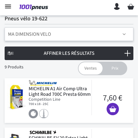
Mon p
Pneus vélo 19-622
MA DIMENSION VELO
AFFINER LES RÉSULTATS
9
Produits
MICHELIN A1 Air Comp Ultra
Light Road 700C Presta 60mm
7,60 €
Competition Line
700 x 18 - 25C
SCHWALBE SV 20 Extra Light