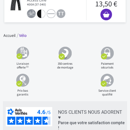
Access Line
13,50 €
400A (37-340)
Accueil
Vélo
Livraison
350 centres
Paiement
(1)
offerte
de montage
sécurisés
Prix bas
Service client
garantis
qualifié
NOS CLIENTS NOUS ADORENT
♥
Parce que votre satisfaction compte
!