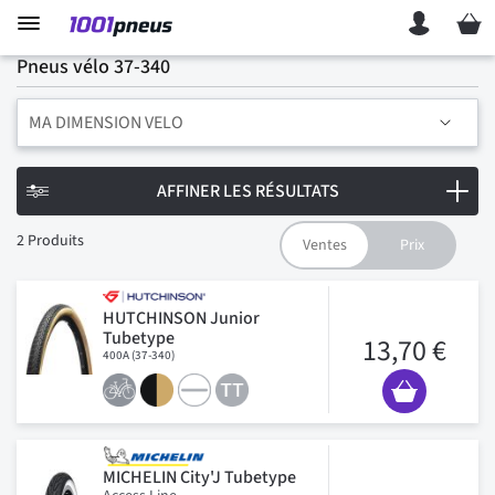
Mon p
Pneus vélo 37-340
MA DIMENSION VELO
AFFINER LES RÉSULTATS
2
Produits
HUTCHINSON Junior
Tubetype
13,70 €
400A (37-340)
MICHELIN City'J Tubetype