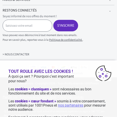
RESTONS CONNECTÉS
Soyez informé de nos offres du moment !
S
a
S'INSCRIRE
i
s
Vous pouvez vous désinscrire à tout moment dans nos emails.
i
Pour en savoir plus, reportez-vous à la
Politique de confidentialité.
.
s
s
e
z
> NOUS CONTACTER
v
o
t
r
TOUT ROULE AVEC LES COOKIES !
Achats & paiements 100% sécurisés
e
A quoi ça sert ? Pourquoi c’est important
e
pour nous?
1001pneus - Copyright 2026 - Tous droits réservés 1001Pneus
m
a
Les
cookies « classiques »
sont nécessaires au bon
i
fonctionnement du site et de nos services.
l
Plan de site
|
Politique de confidentialité
|
>
Gérer mes cookies
Les
cookies « cœur fondant »
soumis à votre consentement,
sont utilisés par 1001Pneus et
nos partenaires
pour mesurer
notre audience.
Livraison gratuite : pour tout achat d'un montant supérieur ou égal à 70€ TTC (en-
dessous de 70€ TTC, les frais de livraison sont de 7,90€ TTC).