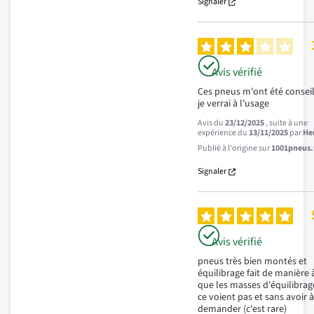
Signaler
Avis vérifié
Ces pneus m'ont été conseill
je verrai à l'usage
Avis du
23/12/2025
, suite à une
expérience du
13/11/2025
par
He
Publié à l'origine sur
1001pneus.f
Signaler
Avis vérifié
pneus très bien montés et 
équilibrage fait de manière à
que les masses d'équilibrage
ce voient pas et sans avoir à 
demander (c'est rare)