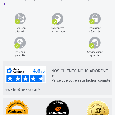
H
Livraison
350 centres
Paiement
(1)
offerte
de montage
sécurisés
Prix bas
Service client
garantis
qualifié
NOS CLIENTS NOUS ADORENT
♥
Parce que votre satisfaction compte
!
(3)
4,6/5 basé sur 623 avis