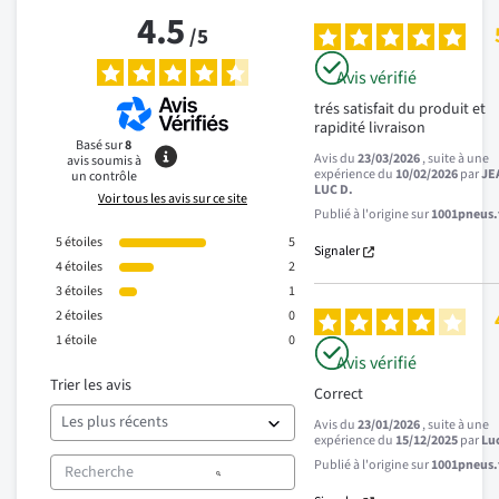
4.5
/
5
Avis vérifié
trés satisfait du produit et 
rapidité livraison
Basé sur
8
Avis du
23/03/2026
, suite à une
avis soumis à
expérience du
10/02/2026
par
JE
un contrôle
LUC D.
Voir tous les avis sur ce site
Publié à l'origine sur
1001pneus.f
5
étoiles
5
Signaler
4
étoiles
2
3
étoiles
1
2
étoiles
0
1
étoile
0
Avis vérifié
Trier les avis
Correct
Avis du
23/01/2026
, suite à une
expérience du
15/12/2025
par
Lu
Publié à l'origine sur
1001pneus.f