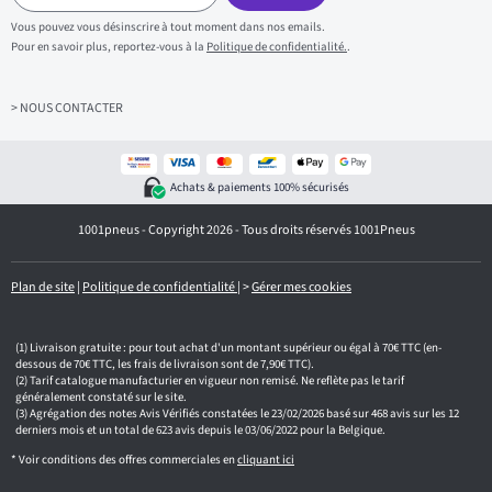
i
s
Vous pouvez vous désinscrire à tout moment dans nos emails.
i
Pour en savoir plus, reportez-vous à la
Politique de confidentialité.
.
s
s
e
z
> NOUS CONTACTER
v
o
t
r
Achats & paiements 100% sécurisés
e
e
1001pneus - Copyright 2026 - Tous droits réservés 1001Pneus
m
a
i
l
Plan de site
|
Politique de confidentialité
|
>
Gérer mes cookies
Livraison gratuite : pour tout achat d'un montant supérieur ou égal à 70€ TTC (en-
dessous de 70€ TTC, les frais de livraison sont de 7,90€ TTC).
Tarif catalogue manufacturier en vigueur non remisé. Ne reflète pas le tarif
généralement constaté sur le site.
Agrégation des notes Avis Vérifiés constatées le 23/02/2026 basé sur 468 avis sur les 12
derniers mois et un total de 623 avis depuis le 03/06/2022 pour la Belgique.
* Voir conditions des offres commerciales en
cliquant ici