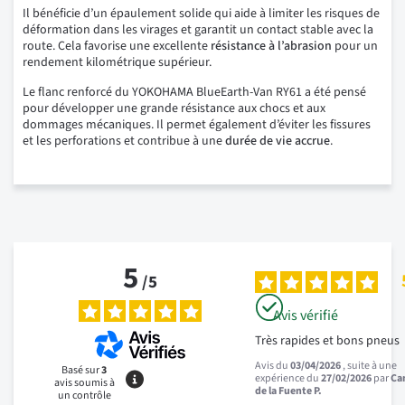
Il bénéficie d’un épaulement solide qui aide à limiter les risques de
déformation dans les virages et garantit un contact stable avec la
route. Cela favorise une excellente
résistance à l’abrasion
pour un
rendement kilométrique supérieur.
Le flanc renforcé du YOKOHAMA BlueEarth-Van RY61 a été pensé
pour développer une grande résistance aux chocs et aux
dommages mécaniques. Il permet également d’éviter les fissures
et les perforations et contribue à une
durée de vie accrue
.
5
/
5
Avis vérifié
Très rapides et bons pneus
Avis du
03/04/2026
, suite à une
Basé sur
3
expérience du
27/02/2026
par
Ca
avis soumis à
de la Fuente P.
un contrôle