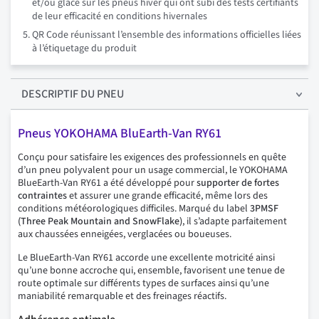
et/ou glace sur les pneus hiver qui ont subi des tests certifiants
de leur efficacité en conditions hivernales
QR Code réunissant l’ensemble des informations officielles liées
à l’étiquetage du produit
DESCRIPTIF
DU PNEU
Pneus YOKOHAMA BluEarth-Van RY61
Conçu pour satisfaire les exigences des professionnels en quête
d’un pneu polyvalent pour un usage commercial, le YOKOHAMA
BlueEarth-Van RY61 a été développé pour
supporter de fortes
contraintes
et assurer une grande efficacité, même lors des
conditions météorologiques difficiles. Marqué du label
3PMSF
(Three Peak Mountain and SnowFlake)
, il s’adapte parfaitement
aux chaussées enneigées, verglacées ou boueuses.
Le BlueEarth-Van RY61 accorde une excellente motricité ainsi
qu’une bonne accroche qui, ensemble, favorisent une tenue de
route optimale sur différents types de surfaces ainsi qu’une
maniabilité remarquable et des freinages réactifs.