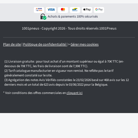
o
t
r
Achats & paiements 100% sécurisés
e
e
1001pneus - Copyright 2026 - Tous droits réservés 1001Pneus
m
a
i
l
Plan de site
|
Politique de confidentialité
|
>
Gérer mes cookies
Livraison gratuite : pour tout achat d'un montant supérieur ou égal à 70€ TTC (en-
dessous de 70€ TTC, les frais de livraison sont de 7,90€ TTC).
Tarif catalogue manufacturier en vigueur non remisé. Ne reflète pas le tarif
généralement constaté sur le site.
Agrégation des notes Avis Vérifiés constatées le 23/02/2026 basé sur 468 avis sur les 12
derniers mois et un total de 623 avis depuis le 03/06/2022 pour la Belgique.
* Voir conditions des offres commerciales en
cliquant ici