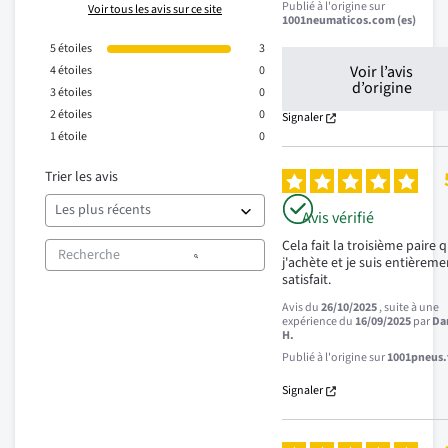
Publié à l'origine sur
Voir tous les avis sur ce site
1001neumaticos.com (es)
5
étoiles
3
Voir l’avis
4
étoiles
0
d’origine
3
étoiles
0
2
étoiles
0
Signaler
1
étoile
0
Trier les avis
Avis vérifié
Cela fait la troisième paire q
j'achète et je suis entièreme
satisfait.
Avis du
26/10/2025
, suite à une
expérience du
16/09/2025
par
Da
H.
Publié à l'origine sur
1001pneus.f
Signaler