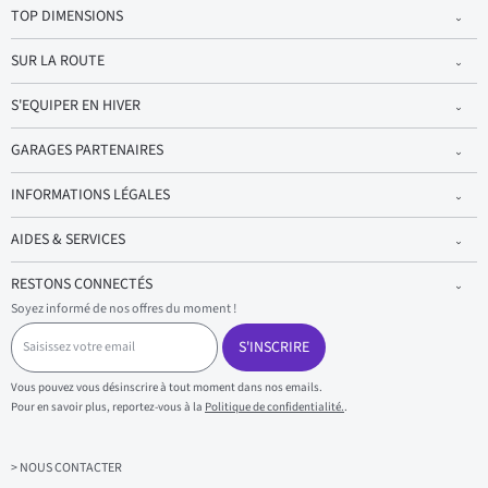
TOP DIMENSIONS
SUR LA ROUTE
S'EQUIPER EN HIVER
GARAGES PARTENAIRES
INFORMATIONS LÉGALES
AIDES & SERVICES
RESTONS CONNECTÉS
Soyez informé de nos offres du moment !
S
a
S'INSCRIRE
i
s
Vous pouvez vous désinscrire à tout moment dans nos emails.
i
Pour en savoir plus, reportez-vous à la
Politique de confidentialité.
.
s
s
e
z
> NOUS CONTACTER
v