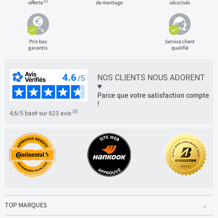
(1)
offerte
de montage
sécurisés
Prix bas
Service client
garantis
qualifié
NOS CLIENTS NOUS ADORENT
♥
Parce que votre satisfaction compte
!
(3)
4,6/5 basé sur 623 avis
TOP MARQUES