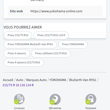
Germany
Site web
https://www.yokohama-online.com
VOUS POURRIEZ AIMER
Pneu 215/75 R16
Pneu 215/75 R16 116 R
Pneu YOKOHAMA BluEarth-Van RY61
Pneu YOKOHAMA
Pneu 4 saisons
Pneu utilitaire 215/75 R16
Pneu 4 saisons 215/75 R16
Accueil
Auto
Marques Auto
YOKOHAMA
BluEarth-Van RY61
215/75 R 16 116 114 R
Livraison
350 centres
Paiement