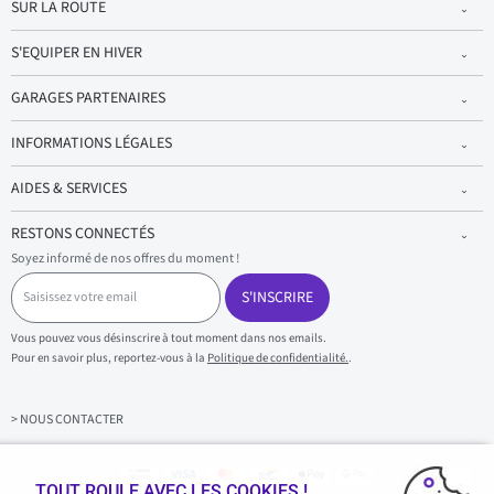
SUR LA ROUTE
S'EQUIPER EN HIVER
GARAGES PARTENAIRES
INFORMATIONS LÉGALES
AIDES & SERVICES
RESTONS CONNECTÉS
Soyez informé de nos offres du moment !
S
a
S'INSCRIRE
i
s
Vous pouvez vous désinscrire à tout moment dans nos emails.
i
Pour en savoir plus, reportez-vous à la
Politique de confidentialité.
.
s
s
e
z
> NOUS CONTACTER
v
o
t
r
TOUT ROULE AVEC LES COOKIES !