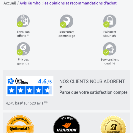
Accueil
Avis Kumho : les opinions et recommandations d'achat
Livraison
350 centres
Paiement
(1)
offerte
de montage
sécurisés
Prix bas
Service client
garantis
qualifié
NOS CLIENTS NOUS ADORENT
♥
Parce que votre satisfaction compte
!
(3)
4,6/5 basé sur 623 avis