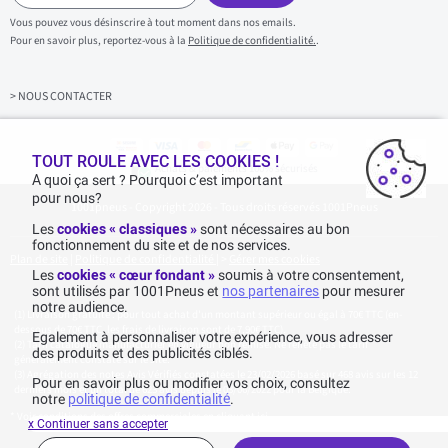
i
s
Vous pouvez vous désinscrire à tout moment dans nos emails.
i
Pour en savoir plus, reportez-vous à la
Politique de confidentialité.
.
s
s
e
z
> NOUS CONTACTER
v
o
t
r
TOUT ROULE AVEC LES COOKIES !
Achats & paiements 100% sécurisés
e
A quoi ça sert ? Pourquoi c’est important
e
pour nous?
1001pneus - Copyright 2026 - Tous droits réservés 1001Pneus
m
a
Les
cookies « classiques »
sont nécessaires au bon
i
fonctionnement du site et de nos services.
l
Plan de site
|
Politique de confidentialité
|
>
Gérer mes cookies
Les
cookies « cœur fondant »
soumis à votre consentement,
sont utilisés par 1001Pneus et
nos partenaires
pour mesurer
notre audience.
Livraison gratuite : pour tout achat d'un montant supérieur ou égal à 70€ TTC (en-
dessous de 70€ TTC, les frais de livraison sont de 7,90€ TTC).
Egalement à personnaliser votre expérience, vous adresser
Tarif catalogue manufacturier en vigueur non remisé. Ne reflète pas le tarif
des produits et des publicités ciblés.
généralement constaté sur le site.
Agrégation des notes Avis Vérifiés constatées le 23/02/2026 basé sur 468 avis sur les 12
Pour en savoir plus ou modifier vos choix, consultez
derniers mois et un total de 623 avis depuis le 03/06/2022 pour la Belgique.
notre
politique de confidentialité
.
* Voir conditions des offres commerciales en
cliquant ici
x Continuer sans accepter