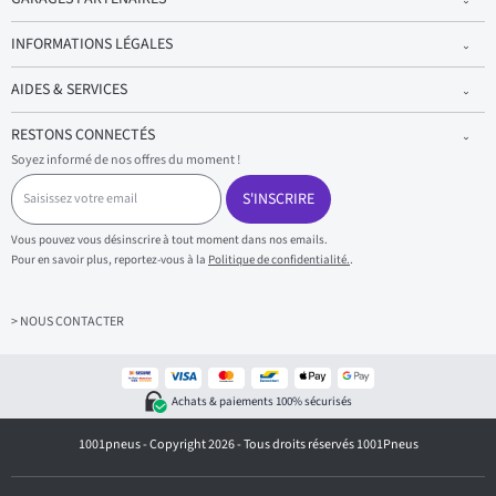
INFORMATIONS LÉGALES
AIDES & SERVICES
RESTONS CONNECTÉS
Soyez informé de nos offres du moment !
S
a
S'INSCRIRE
i
s
Vous pouvez vous désinscrire à tout moment dans nos emails.
i
Pour en savoir plus, reportez-vous à la
Politique de confidentialité.
.
s
s
e
z
> NOUS CONTACTER
v
o
t
r
Achats & paiements 100% sécurisés
e
e
1001pneus - Copyright 2026 - Tous droits réservés 1001Pneus
m
a
i