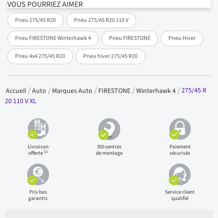
VOUS POURRIEZ AIMER
Pneu 275/45 R20
Pneu 275/45 R20 110 V
Pneu FIRESTONE Winterhawk 4
Pneu FIRESTONE
Pneu Hiver
Pneu 4x4 275/45 R20
Pneu hiver 275/45 R20
275/45 R
Accueil
Auto
Marques Auto
FIRESTONE
Winterhawk 4
20 110 V XL
Livraison
350 centres
Paiement
(1)
offerte
de montage
sécurisés
Prix bas
Service client
garantis
qualifié