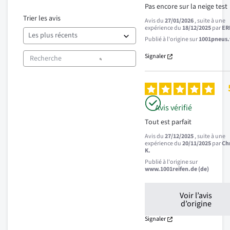
Pas encore sur la neige test
Trier les avis
Avis du
27/01/2026
, suite à une
expérience du
18/12/2025
par
ER
Publié à l'origine sur
1001pneus.f
Signaler
Avis vérifié
Tout est parfait
Avis du
27/12/2025
, suite à une
expérience du
20/11/2025
par
Ch
K.
Publié à l'origine sur
www.1001reifen.de (de)
Voir l’avis
d’origine
Signaler