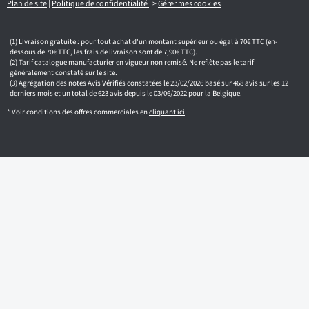
l
Plan de site
|
Politique de confidentialité
|
>
Gérer mes cookies
Livraison gratuite : pour tout achat d'un montant supérieur ou égal à 70€ TTC (en-
dessous de 70€ TTC, les frais de livraison sont de 7,90€ TTC).
Tarif catalogue manufacturier en vigueur non remisé. Ne reflète pas le tarif
généralement constaté sur le site.
Agrégation des notes Avis Vérifiés constatées le 23/02/2026 basé sur 468 avis sur les 12
derniers mois et un total de 623 avis depuis le 03/06/2022 pour la Belgique.
* Voir conditions des offres commerciales en
cliquant ici