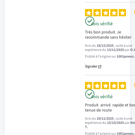
Avis vérifié
Très bon produit. Je 
recommande sans hésiter
Avis du
18/12/2025
, suite à une
expérience du
13/11/2025
par
O.
Publié à l'origine sur
1001pneus.f
Signaler
Avis vérifié
Produit  arrivé  rapide et bon
tenue de route
Avis du
20/11/2025
, suite à une
expérience du
13/10/2025
par
Na
T.
Publié à l'origine sur
1001pneus.f