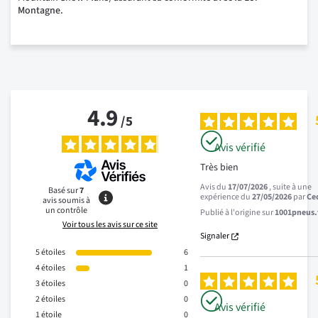
Montagne.
4.9
/
5
Avis vérifié
Très bien
Avis du
17/07/2026
, suite à une
Basé sur
7
expérience du
27/05/2026
par
Ce
avis soumis à
un contrôle
Publié à l'origine sur
1001pneus.f
Voir tous les avis sur ce site
Signaler
5
étoiles
6
4
étoiles
1
3
étoiles
0
2
étoiles
0
Avis vérifié
1
étoile
0