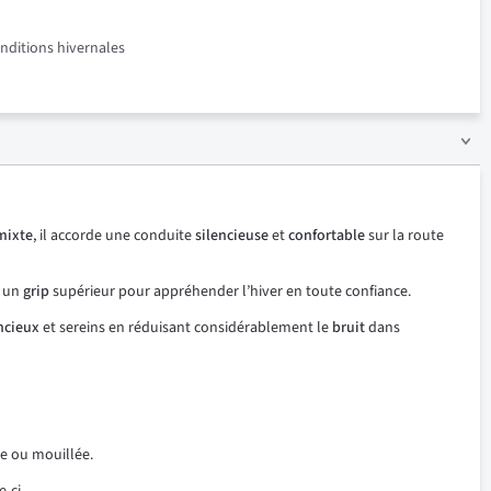
onditions hivernales
mixte
, il accorde une conduite
silencieuse
et
confortable
sur la route
t un
grip
supérieur pour appréhender l’hiver en toute confiance.
ncieux
et sereins en réduisant considérablement le
bruit
dans
he ou mouillée.