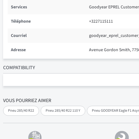
Services
Goodyear EPREL Customer
Téléphone
+3227115111
Courriel
goodyear_eprel_customer
Adresse
Avenue Gordon Smith, 775
COMPATIBILITY
VOUS POURRIEZ AIMER
Pneu 285/40 R22
Pneu 285/40 R22 110 Y
Pneu GOODYEAR Eagle F1 Asy