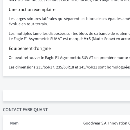
Avec les nombreuses rainures circonférentielles, elles augmentent la
c
Une traction exemplaire
Les larges rainures latérales qui séparent les blocs de ses épaules amé
évolue en tout-terrain.
Les multiples lamelles disposées sur les blocs de sa bande de roulem
Le Eagle F1 Asymmetric SUV AT est marqué
M+S
(Mud + Snow) en accord
Équipement d’origine
On peut retrouver le Eagle F1 Asymmetric SUV AT en
première monte
s
Les dimensions 235/65R17, 235/60R18 et 245/45R21 sont homologu
CONTACT FABRIQUANT
Nom
Goodyear S.A. Innovation 