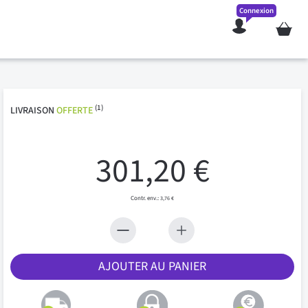
Connexion
Mon pan
(1)
LIVRAISON
OFFERTE
301,20 €
3,76 €
AJOUTER AU PANIER