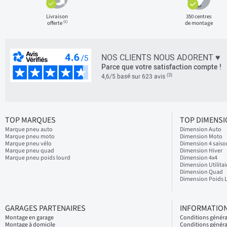
Livraison
350 centres
(1)
offerte
de montage
NOS CLIENTS NOUS ADORENT ♥
Parce que votre satisfaction compte !
(3)
4,6/5 basé sur 623 avis
TOP MARQUES
TOP DIMENS
Marque pneu auto
Dimension Auto
Marque pneu moto
Dimension Moto
Marque pneu vélo
Dimension 4 saiso
Marque pneu quad
Dimension Hiver
Marque pneu poids lourd
Dimension 4x4
Dimension Utilitai
Dimension Quad
Dimension Poids 
GARAGES PARTENAIRES
INFORMATION
Montage en garage
Conditions génér
Montage à domicile
Conditions généra