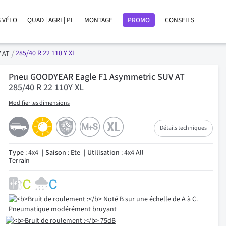
 VÉLO
QUAD | AGRI | PL
MONTAGE
PROMO
CONSEILS
285/40 R 22 110 Y XL
V AT
Pneu GOODYEAR Eagle F1 Asymmetric SUV AT
285/40 R 22 110Y XL
Modifier les dimensions
Détails techniques
Type
: 4x4
Saison
: Ete
Utilisation
: 4x4 All
Terrain