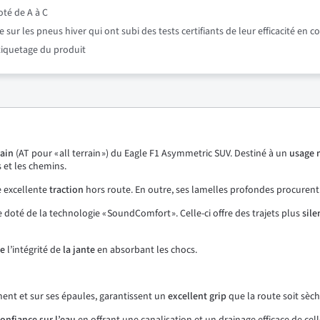
oté de A à C
r les pneus hiver qui ont subi des tests certifiants de leur efficacité en c
étiquetage du produit
rain
(AT pour « all terrain ») du Eagle F1 Asymmetric SUV. Destiné à un
usage 
 et les chemins.
ne excellente
traction
hors route. En outre, ses lamelles profondes procuren
doté de la technologie « SoundComfort ». Celle-ci offre des trajets plus
sile
ve
l’intégrité de
la
jante
en absorbant les chocs.
ent et sur ses épaules, garantissent un
excellent
grip
que la route soit sèc