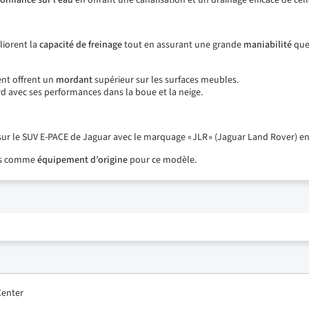
onfiance sur l’eau
en offrant une canalisation et un drainage efficace de celle
liorent la
capacité de freinage
tout en assurant une grande
maniabilité
que 
ent offrent un
mordant
supérieur sur les surfaces meubles.
 avec ses performances dans la boue et la neige.
ur le SUV E-PACE de Jaguar avec le marquage « JLR » (Jaguar Land Rover) en
ées comme
équipement d’origine
pour ce modèle.
Center