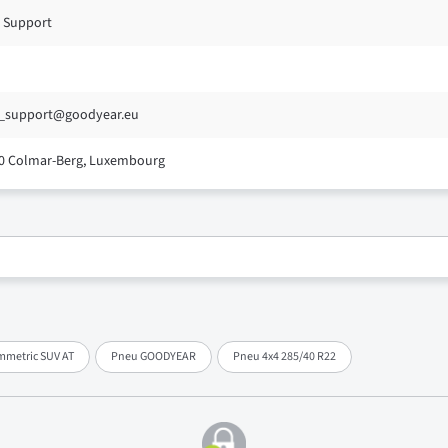
 Support
_support@goodyear.eu
0 Colmar-Berg, Luxembourg
mmetric SUV AT
Pneu GOODYEAR
Pneu 4x4 285/40 R22